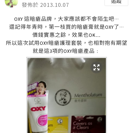
追蹤
發佈於 2013.10.07
這暗瘡品牌，大家應該都不會陌生吧
OXY
…
還記得年青時，第一枝買的暗瘡膏就是
了
OXY
…
價錢實惠之餘，效果也
OK…
所以這次試用
暗瘡護理套裝，也相對抱有期望
OXY
就是這
項的
暗瘡產品﹕
3
OXY