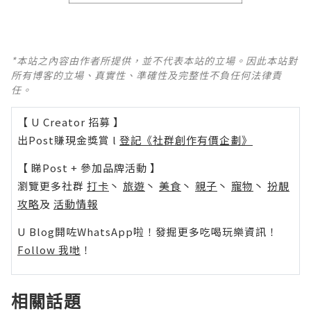
*本站之內容由作者所提供，並不代表本站的立場。因此本站對
所有博客的立場、真實性、準確性及完整性不負任何法律責
任。
【 U Creator 招募 】
出Post賺現金獎賞 l
登記《社群創作有價企劃》
【 睇Post + 參加品牌活動 】
瀏覽更多社群
打卡
丶
旅遊
丶
美食
丶
親子
丶
寵物
丶
扮靚
攻略
及
活動情報
U Blog開咗WhatsApp啦！發掘更多吃喝玩樂資訊！
Follow 我哋
！
相關話題