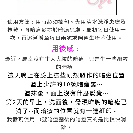
使用方法﹕用時必須搖勻。先用清水洗淨患處及
抹乾，將暗瘡露塗於暗瘡患處。最初每日使用一
次，再逐漸增至每日兩次或照醫生吩咐使用。
用後感﹕
最近，慶幸沒有生大大粒的
暗瘡
只是生一些細粒
…
的
暗瘡
…
這天晚上在臉上這些剛想發作的
暗瘡
位置
塗上少許的
10
號暗瘡
露
…
塗抹後，面上沒有什麼感覺
…
第
2
天的早上，洗面後，發現昨晚的
暗瘡
已
消了
而
暗瘡
的位置就有一達紅印
…
…
我發現使用
10
號暗瘡
露
後的
暗瘡
真的是比較快消
除，