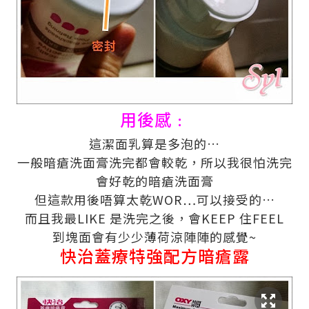
用後感﹕
這
潔面
乳
算是多泡的
…
一般
暗瘡
洗面膏洗完都會較乾，所以
我很怕洗完
會好乾的
暗瘡
洗面膏
但這款
用後唔算太乾
WOR…
可以接受的
…
而且我最
LIKE
是洗完之後，會
KEEP
住
FEEL
到塊面會有少少薄荷涼陣陣的感覺
~
快治蓋療特強配方暗瘡
露