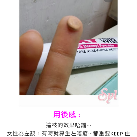
用後感﹕
這枝的效果唔錯
…
女性為左靚，有時就算生左
暗瘡
都重要
住
…
KEEP