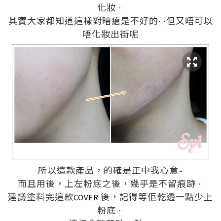
化妝
…
其實大家都知道這樣對暗瘡是不好的
但又唔可以
…
唔化妝出街呢
所以這款產品，的確是正中我心意
~
而且用後，上左粉底之後，幾乎是
不留痕跡
…
建議塗料完
這款
後，記得等佢乾透一點少上
COVER
粉底
…