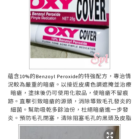
蘊含
的
的特強配方，專治情
10%
Benzoyl Peroxide
況較為嚴重的暗瘡。以接近皮膚色調遮掩並治療
暗瘡，塗抹後仍可使用化妝品，使暗瘡不留痕
跡。直擊引致暗瘡的源頭，消除
導致毛孔發炎的
細菌。幫助吸乾多餘油份，杜絕暗瘡進一步發
炎。預防毛孔閉塞，清除阻塞毛孔的黑頭及皮脂