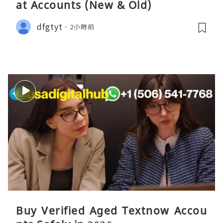
at Accounts (New & Old)
dfgtyt
2小時前
Buy Verified Aged Textnow Accou