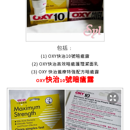
包括﹕
(1) OXY
快治
10
號暗瘡
露
(2)
OXY
快治高效暗瘡護理潔面
乳
(3)
OXY
快治蓋療特強配方暗瘡
露
快治
號暗瘡
露
OXY
10