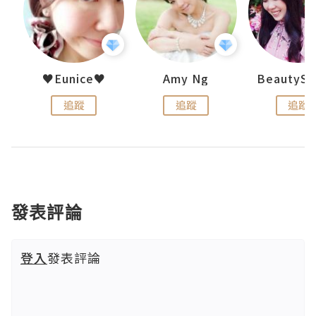
h 夏沫
♥Eunice♥
Amy Ng
追蹤
追蹤
追蹤
發表評論
登入
發表評論