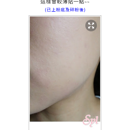
這樣會較薄貼一點
~~
(已上粉底及碎粉後)