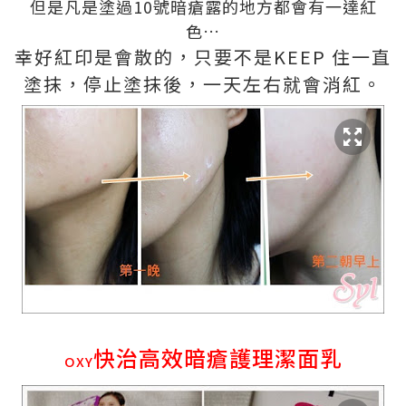
但是凡是塗過
10
號暗瘡
露
的地方都會有一達紅
色
…
幸好紅印是會散的，只要不是
KEEP
住一直
塗抹，停止塗抹後，一天左右就會消紅。
快治高效暗瘡護理潔面
乳
OXY