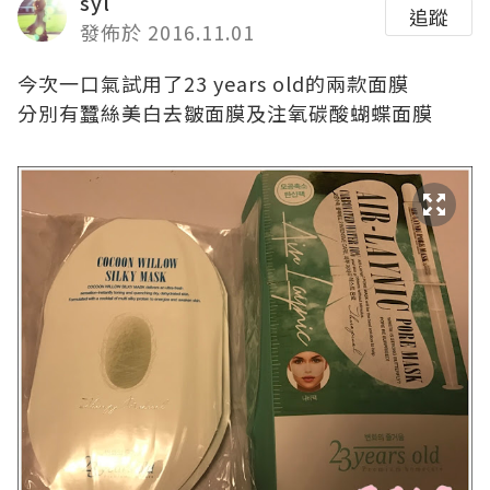
syl
追蹤
發佈於 2016.11.01
今次一口氣試用了
23 years old
的兩款面膜
分別有
蠶絲美白去皺面膜及注氧碳酸蝴蝶面膜