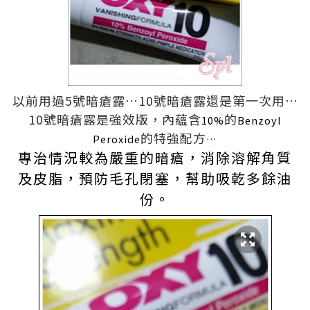
以前用過
5
號暗瘡
露
…10
號暗瘡
露
還是第一次用
…
10
號暗瘡
露
是強效版，內
蘊含
的
10%
Benzoyl
的特強配方
Peroxide
…
專治情況較為嚴重的暗瘡，消除溶解角質
及皮脂，預防毛孔閉塞，幫助吸乾多餘油
份。