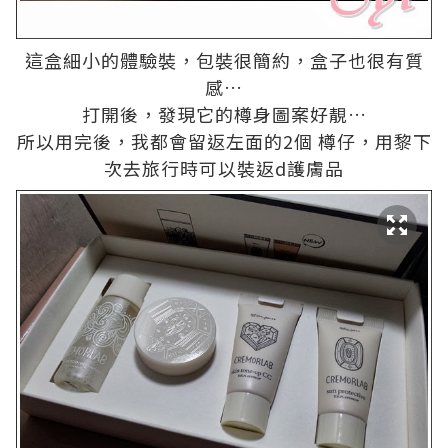
這盒細小的體驗裝，包裝很簡約，盒子也很有質
感
…
打開後，發現它的樽身圖案好靚
…
所以用完後，我都會留返左面的2個
樽仔，用黎下
次去旅行時可以裝返
d
護膚品