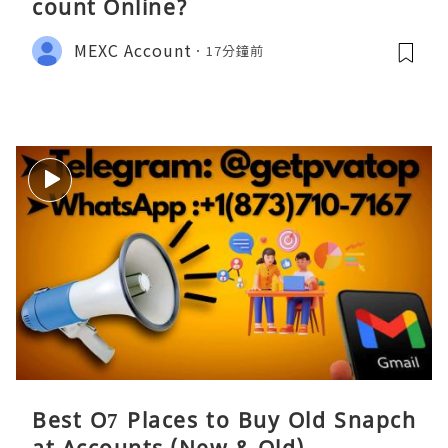
count Online?
MEXC Account
17分鐘前
Best O7 Places to Buy Old Snapch
at Accounts (New & Old)