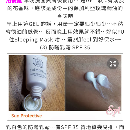
的花香味，應該是成份中的保加利亞玫瑰精油的
香味吧
早上用這
GEL
的話，用量一定要很少很少
…
不然
會很油的感覺
…
反而晚上用效果就不錯
…
好似
FU
住
Sleeping Mask
咁
…
第
2
朝
feel
到好保水
~~
(3)
防曬乳霜
SPF 35
乳白色的防曬乳霜
…
有
SPF 35
質地算幾易推，而