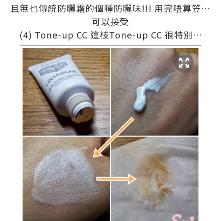
且無乜傳統防曬霜的個種防曬味
!!!
用完唔算笠
…
可以接受
(4) Tone-up CC
這枝
Tone-up CC
很特別
…