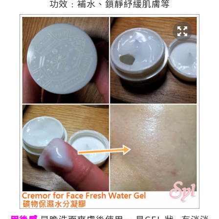
功效﹕補水、鎖靜紓緩肌膚等
用後感
早晚洗面爽膚後使用
…
是
GEL
狀
...
有淡淡