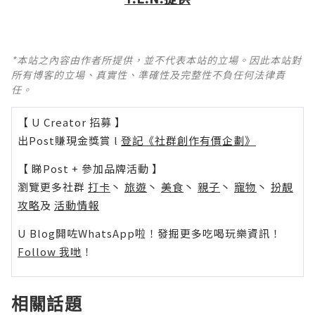
*本站之內容由作者所提供，並不代表本站的立場。因此本站對
所有博客的立場、真實性、準確性及完整性不負任何法律責
任。
【 U Creator 招募 】
出Post賺現金獎賞 l
登記《社群創作有價企劃》
【 睇Post + 參加品牌活動 】
瀏覽更多社群
打卡
丶
旅遊
丶
美食
丶
親子
丶
寵物
丶
扮靚
攻略
及
活動情報
U Blog開咗WhatsApp啦！發掘更多吃喝玩樂資訊！
Follow 我哋
！
相關話題