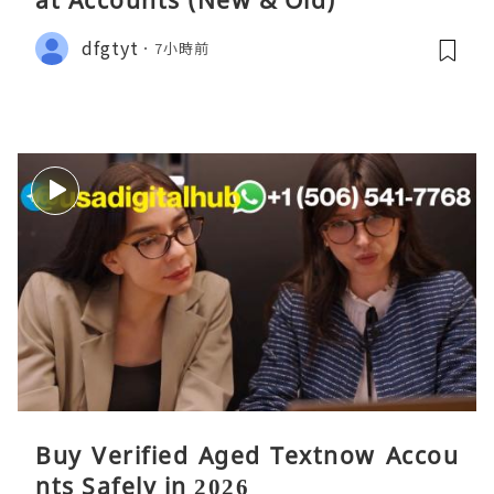
dfgtyt
7小時前
Buy Verified Aged Textnow Accou
nts Safely in 2026