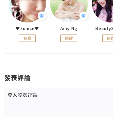
h 夏沫
♥Eunice♥
Amy Ng
追蹤
追蹤
追蹤
發表評論
登入
發表評論