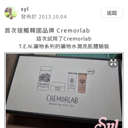
syl
追蹤
發佈於 2013.10.04
首次接觸韓國品牌
Cremorlab
這次試用了
Cremorlab
T.E.N.
礦物系列的礦物水潤亮肌體驗裝