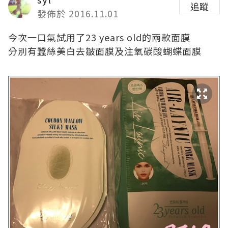
追蹤
發佈於 2016.11.01
今次一口氣試用了
23 years old
的兩款面膜
分別有
蠶絲美白去皺面膜及注氧碳酸蝴蝶面膜