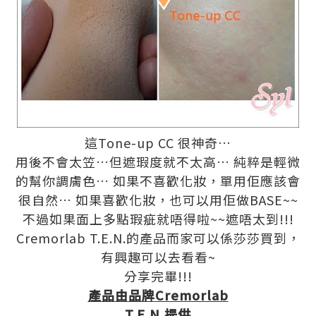
這
Tone-up CC
很神奇
…
用後不會太笠
…
但遮瑕度就不太高
…
純粹是輕微
的幫你調膚色
…
如果不喜歡化妝，單用佢應該會
很自然
…
如果喜歡化妝，也可以用佢做
BASE~~
不過如果面上多點瑕疵就唔得啦
~~
遮唔太到
!!!
Cremorlab T.E.N.
的產品而家可以係莎莎買到，
有興趣可以去看看
~
分享完畢
!!!
產品由品牌
Cremorlab
T.E.N.
提供