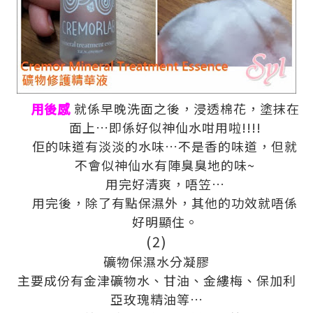
用後感
就係早晚洗面之後，浸透棉花，塗抹在
面上
…
即係好似神仙水咁用啦
!!!!
佢的味道有淡淡的水味
…
不是香的味道，但就
不會似神仙水有陣臭臭地的味
~
用完好清爽，唔笠
…
用完後，除了有點保濕外，其他的功效就唔係
好明顯住。
(2)
礦物保濕水分凝膠
主要成份有金津礦物水、甘油、金縷梅、保加利
亞玫瑰精油等
…