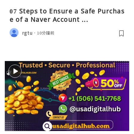
07 Steps to Ensure a Safe Purchas
e of a Naver Account ...
rgtu
10分鐘前