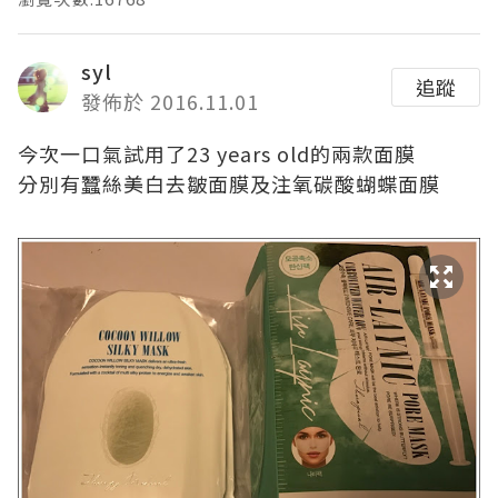
syl
追蹤
發佈於 2016.11.01
今次一口氣試用了
23 years old
的兩款面膜
分別有
蠶絲美白去皺面膜及注氧碳酸蝴蝶面膜