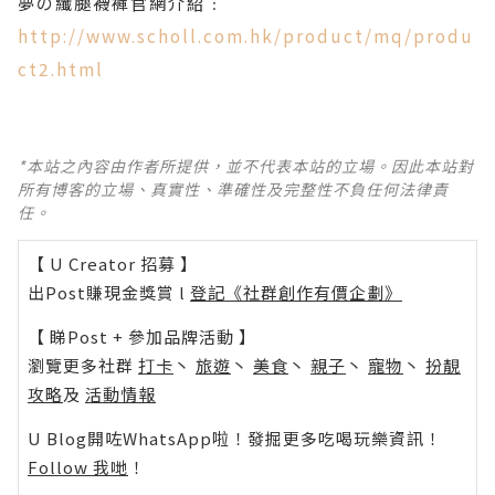
夢の纖腿
襪褲官網介紹﹕
http://www.scholl.com.hk/product/mq/produ
ct2.html
*本站之內容由作者所提供，並不代表本站的立場。因此本站對
所有博客的立場、真實性、準確性及完整性不負任何法律責
任。
【 U Creator 招募 】
出Post賺現金獎賞 l
登記《社群創作有價企劃》
【 睇Post + 參加品牌活動 】
瀏覽更多社群
打卡
丶
旅遊
丶
美食
丶
親子
丶
寵物
丶
扮靚
攻略
及
活動情報
U Blog開咗WhatsApp啦！發掘更多吃喝玩樂資訊！
Follow 我哋
！