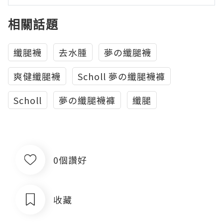
相關話題
纖腿襪
去水腫
夢の纖腿襪
爽健纖腿襪
Scholl 夢の纖腿襪褲
Scholl
夢の纖腿襪褲
纖腿
0個讚好
收藏