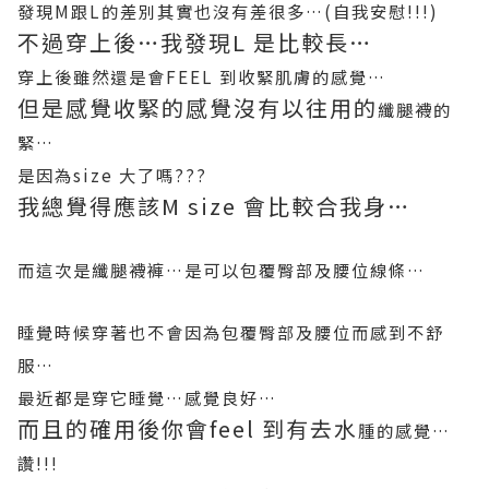
發現
M
跟
L
的差別其實也沒有差很多
…(
自我安慰
!!!)
不過穿上後
…
我發現
L
是比較長
…
穿上後雖然還是會
FEEL
到收緊肌膚的感覺
…
但是感覺收緊的感覺沒有以往用的
纖腿
襪的
緊
…
是因為
size
大了嗎
???
我總覺得應該
M size
會比較合我身
…
而這次是
纖腿
襪褲
…
是可以包覆臀部及腰位線條
…
睡覺時候穿著也不會因為包覆臀部及腰位而感到不舒
服
…
最近都是穿它睡覺
…
感覺良好
…
而且的確用後你會
feel
到有去水
腫的感覺
…
讚
!!!