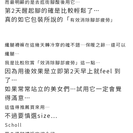
而最明顯的是去逛街腳酸後用它
…
第
2
天醒起腳的確是比較輕鬆了
…
真的如它包裝所說的「
有效消除腳部疲
勞」
纖腿
襪褲在這幾天轉冷穿的確不錯
…
保暖之餘
…
還可以
纖腿
…
我是比較欣賞「
效消除腳部疲
勞」這一點
…
因為用後效果是立即第
2
天早上就
feel
到
了
…
如果常常站立的美女們
…
試用它一定會覺
得滿意
…
這值得推薦買來用
…
不過要慎選
size…
Scholl