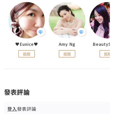
h 夏沫
♥Eunice♥
Amy Ng
追蹤
追蹤
追蹤
發表評論
登入
發表評論