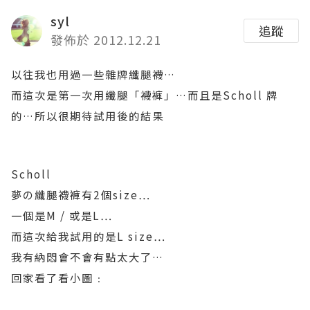
syl
追蹤
發佈於 2012.12.21
以往我也用過一些雜牌纖腿
襪
…
而這次是第一次用
纖腿
「襪褲
」…
而且是
Scholl
牌
的
…
所以很期待試用後的結果
Scholl
夢の纖腿
襪褲有
2
個
size…
一個是
M /
或是
L…
而這次給我試用的是
L size…
我有納悶會不會有點太大了
…
回家看了看小圖﹕