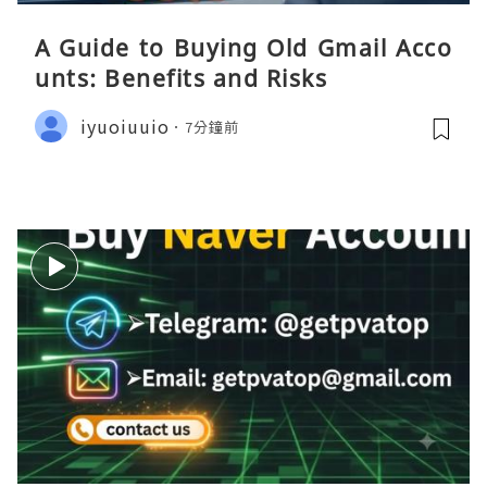
A Guide to Buying Old Gmail Acco
unts: Benefits and Risks
iyuoiuuio
7分鐘前