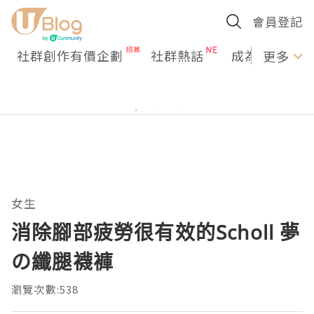
會員登記
社群創作有價企劃
社群熱話
成為U Creato
更多
女生
消除腳部疲勞很有效的Scholl 夢
の纖腿襪褲
瀏覽次數:538