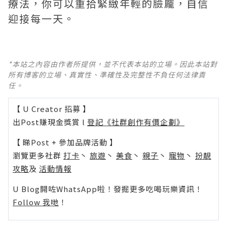
療法，你可以重拾緊緻年輕的臉龐，自信
迎接每一天。
*本站之內容由作者所提供，並不代表本站的立場。因此本站對
所有博客的立場、真實性、準確性及完整性不負任何法律責
任。
【 U Creator 招募 】
出Post賺現金獎賞 l
登記《社群創作有價企劃》
【 睇Post + 參加品牌活動 】
瀏覽更多社群
打卡
丶
旅遊
丶
美食
丶
親子
丶
寵物
丶
扮靚
攻略
及
活動情報
U Blog開咗WhatsApp啦！發掘更多吃喝玩樂資訊！
Follow 我哋
！