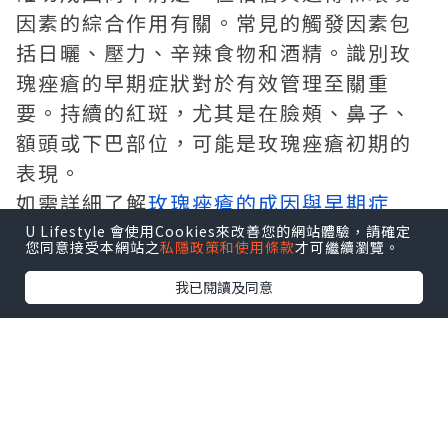
因素的綜合作用有關。常見的觸發因素包
括日曬、壓力、辛辣食物和酒精。識別玫
瑰痤瘡的早期症狀對於有效管理至關重
要。持續的紅斑，尤其是在臉頰、鼻子、
額頭或下巴部位，可能是玫瑰痤瘡初期的
表現。
如需詳細了解
玫瑰痤瘡的成因與早期症
狀
，了解如何識別觸發因素並採取舒緩與
U Lifestyle 會使用Cookies來改善您的網站體驗，請確定
您同意接受本網站之
私隱政策和使用條款
才可繼續瀏覽。
保護皮膚的護膚程序。
我已閱讀及同意
管理皮膚敏感
皮膚敏感可能由多種因素引起，包括遺傳
傾向、環境刺激和過度使用刺激性護膚