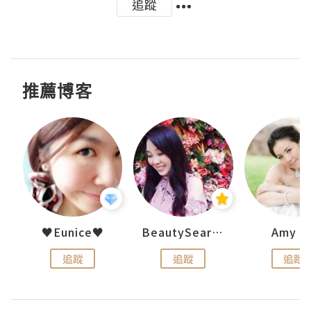
追蹤
推薦博客
h 夏沫
♥Eunice♥
BeautySearch
Amy N
追蹤
追蹤
追蹤