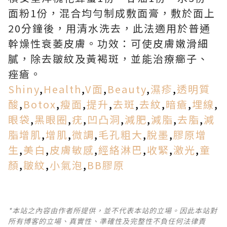
面粉1份，混合均勻制成敷面膏，敷於面上
20分鐘後，用清水洗去，此法適用於普通
幹燥性衰萎皮膚。功效：可使皮膚嫩滑細
膩，除去皺紋及黃褐斑，並能治療癤子、
痤瘡。
Shiny
,
Health
,
V面
,
Beauty
,
濕疹
,
透明質
酸
,
Botox
,
瘦面
,
提升
,
去斑
,
去紋
,
暗瘡
,
埋線
,
眼袋
,
黑眼圈
,
疣
,
凹凸洞
,
減肥
,
減脂
,
去脂
,
減
脂增肌
,
增肌
,
微調
,
毛孔粗大
,
脫墨
,
膠原增
生
,
美白
,
皮膚敏感
,
經絡淋巴
,
收緊
,
激光
,
童
顏
,
皺紋
,
小氣泡
,
BB膠原
*本站之內容由作者所提供，並不代表本站的立場。因此本站對
所有博客的立場、真實性、準確性及完整性不負任何法律責