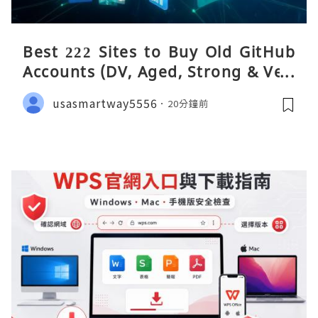
Best 222 Sites to Buy Old GitHub
Accounts (DV, Aged, Strong & Veri
fied)
usasmartway5556
20分鐘前