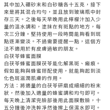
其中加入硼砂末和白砂糖各十五克，接下
來是將其混合均勻，並且放到玻璃瓶中封
存三天。之後每天早晚用此檸檬汁加入少
量的溫水調和，塗抹在有斑點的地方，每
次三分鐘。堅持使用一段時間能夠看到斑
點逐漸變淡。不過需要提醒一點，這個方
法不適用於有皮膚過敏的朋友。
白茯苓蜂蜜面膜
白茯苓蜂蜜面膜茯苓能化解黑斑、瘢痕。
假如能夠與蜂蜜搭配使用，就能夠起到淡
化色斑滋潤肌膚的作用。
方法：將適量的白茯苓研磨成細細的粉末
狀，然後加入適量的蜂蜜調和均勻即可。
每天晚上清潔完臉部後用此面膜敷臉，十
五分鐘後沖洗幹凈然後擦上保濕水即可。