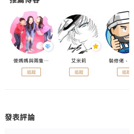
點滴
儍媽媽與兩隻小魔怪之家
艾米莉
追蹤
追蹤
追蹤
發表評論