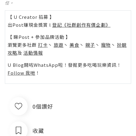
任。
【 U Creator 招募 】
出Post賺現金獎賞 l
登記《社群創作有價企劃》
【 睇Post + 參加品牌活動 】
瀏覽更多社群
打卡
丶
旅遊
丶
美食
丶
親子
丶
寵物
丶
扮靚
攻略
及
活動情報
U Blog開咗WhatsApp啦！發掘更多吃喝玩樂資訊！
Follow 我哋
！
0個讚好
收藏