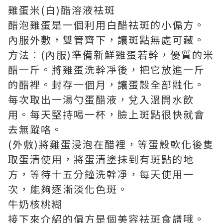
雞蛋米(白)醋溶液祛斑
醋泡雞蛋是一個利用白醋祛斑的小偏方。
內服外敷，雙管齊下，讓斑點無處可藏。
方法：(內服)準備新鮮雞蛋若幹，優質的米
醋一斤。將雞蛋洗幹凈後，把它放進一斤
的醋裡。封存一個月，讓蛋殼全部融化。
每次取出一湯勺蛋醋液，兌入溫開水飲
用。每天堅持喝一杯，臉上斑點很快就會
去無蹤咯。
(外敷)將雞蛋浸泡在醋裡，等蛋殼軟化後隻
取蛋清使用，將蛋清塗抹到有斑點的地
方，等待十五分鐘洗幹凈，每天使用一
次，能夠逐漸淡化色斑。
牛奶核桃糊
接下來介紹的偏方是個美容祛斑食譜哦。