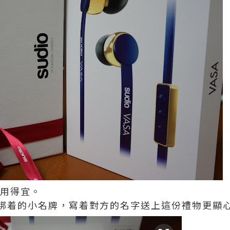
自用得宜。
綁着的小名牌，寫着對方的名字送上這份禮物更顯