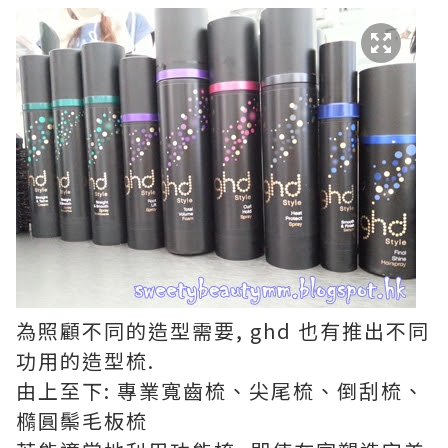
為照顧不同的造型需要, ghd 也有推出不同
功用的造型梳.
由上至下: 專業寬齒梳、尖尾梳、倒刮梳、
橢圓鬃毛板梳