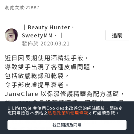
瀏覽次數:22887
║Beauty Hunter．
SweetyMM．║
追蹤
發佈於 2020.03.21
近日因長期使用酒精搓手液，
導致雙手出現了各種皮膚問題，
包括敏感乾燥和乾裂，
令手部皮膚提早衰老。
JaneClare 以保濕修護精華為配方基礎，
加上70%食品級蔗糖酒精，研發出一支保
U Lifestyle 會使用Cookies來改善您的網站體驗，請確定
濕修護，
您同意接受本網站之
私隱政策和使用條款
才可繼續瀏覽。
又能消毒雙手的新一代護膚產品『葡聚糖
我已閱讀及同意
草本 保濕消毒精華』。