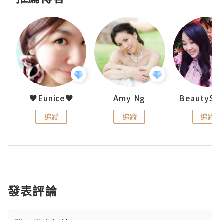
h 夏沫
♥Eunice♥
Amy Ng
追蹤
追蹤
追蹤
發表評論