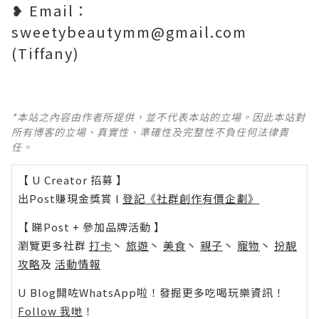
❥ Email：
sweetybeautymm@gmail.com
(Tiffany)
*本站之內容由作者所提供，並不代表本站的立場。因此本站對
所有博客的立場、真實性、準確性及完整性不負任何法律責
任。
【 U Creator 招募 】
出Post賺現金獎賞 l
登記《社群創作有價企劃》
【 睇Post + 參加品牌活動 】
瀏覽更多社群
打卡
丶
旅遊
丶
美食
丶
親子
丶
寵物
丶
扮靚
攻略
及
活動情報
U Blog開咗WhatsApp啦！發掘更多吃喝玩樂資訊！
Follow 我哋
！