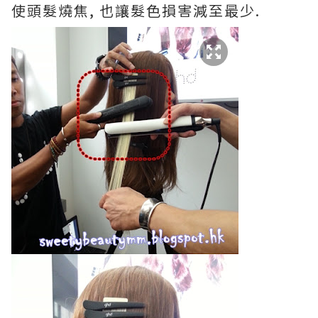
使頭髮燒焦, 也讓髮色損害減至最少.