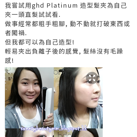
我嘗試用ghd Platinum 造型髮夾為自己
夾一頭直髮試試看.
做事經常都粗手粗腳, 動不動就打破東西或
者闖禍.
但我都可以為自己造型!
輕易夾出負離子後的感覺, 髮絲沒有毛躁
感!