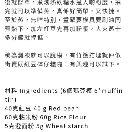
後就簡單，煮滾熱既糖水撞入啲粉度，搞
完就可以準備蒸，真係好簡單，又快捷。
至於蒸，無咩特別，重緊要模具要刷油同
預熱下，加左紅豆先再加粉漿，大火蒸十
多分鐘就搞掂。
稍為灘凍就可以脫模，有竹籤拮埋就仲似
街賣既紅豆砵仔糕啦！有興趣可以試下。
材料 Ingredients (6個瑪芬模 6*muffin
tin)
40克紅豆 40 g Red bean
60克粘米粉 60g Rice Flour
5克澄面粉 5g Wheat starch