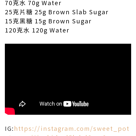
70克水 70g Water
25克片糖 25g Brown Slab Sugar
15克黑糖 15g Brown Sugar
120克水 120g Water
IG:
https://instagram.com/sweet_pot