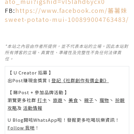
ato_mui?igshid=vl5lahd6ycx0
FB:
https://www.facebook.com/蕃薯妹
sweet-potato-mui-100899004763483/
*本站之內容由作者所提供，並不代表本站的立場。因此本站對
所有博客的立場、真實性、準確性及完整性不負任何法律責
任。
【 U Creator 招募 】
出Post賺現金獎賞 l
登記《社群創作有價企劃》
【 睇Post + 參加品牌活動 】
瀏覽更多社群
打卡
丶
旅遊
丶
美食
丶
親子
丶
寵物
丶
扮靚
攻略
及
活動情報
U Blog開咗WhatsApp啦！發掘更多吃喝玩樂資訊！
Follow 我哋
！