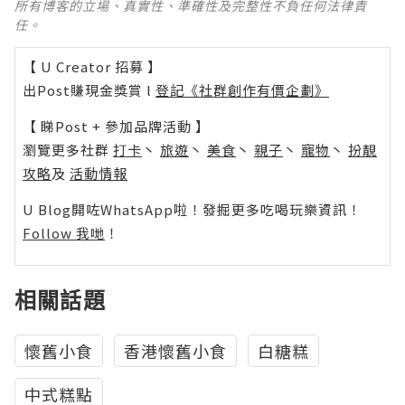
所有博客的立場、真實性、準確性及完整性不負任何法律責
任。
【 U Creator 招募 】
出Post賺現金獎賞 l
登記《社群創作有價企劃》
【 睇Post + 參加品牌活動 】
瀏覽更多社群
打卡
丶
旅遊
丶
美食
丶
親子
丶
寵物
丶
扮靚
攻略
及
活動情報
U Blog開咗WhatsApp啦！發掘更多吃喝玩樂資訊！
Follow 我哋
！
相關話題
懷舊小食
香港懷舊小食
白糖糕
中式糕點