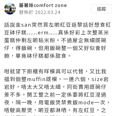
蕃薯妹comfort zone
追蹤
發佈於 2022.03.24
話說金san突然買左啲紅豆返黎話好想食紅
豆砵仔糕......erm.....真係好彩上次整蒸米
蛋糕仲剩左啲粘米粉。不過屋企無細既碗
仔，得飯碗，但用飯碗整一個又好似會好
飽，畢竟砵仔糕都係甜食。
咁就望下廚櫃有咩模具可以代替，又比我
搵到個整muffin既模，一連六個，size岩
岩好，唔太大又唔太細，同街賣用既碗仔
差不多。開工整之前一定係要將紅豆浸過
夜，隔一晚，用電飯煲禁煮飯mode一次，
唔駛高壓煲，啲豆都淋哂。有左紅豆，之