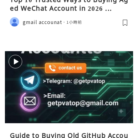
ed WeChat Account in 2026 ...
gmail accounat
1小時前
Guide to Buying Old GitHub Accou