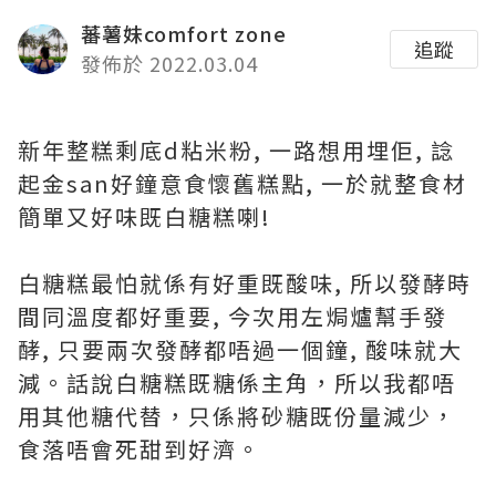
蕃薯妹comfort zone
追蹤
發佈於 2022.03.04
新年整糕剩底d粘米粉, 一路想用埋佢, 諗
起金san好鐘意食懷舊糕點, 一於就整食材
簡單又好味既白糖糕喇!
白糖糕最怕就係有好重既酸味, 所以發酵時
間同溫度都好重要, 今次用左焗爐幫手發
酵, 只要兩次發酵都唔過一個鐘, 酸味就大
減。話說白糖糕既糖係主角，所以我都唔
用其他糖代替，只係將砂糖既份量減少，
食落唔會死甜到好濟。