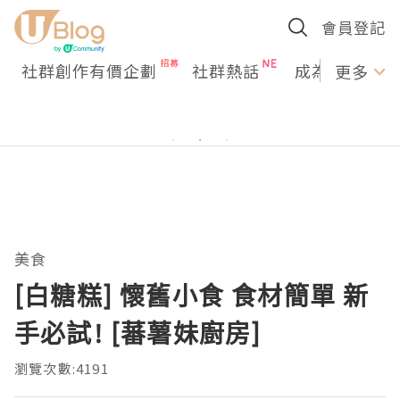
會員登記
社群創作有價企劃
社群熱話
成為U Creato
更多
美食
[白糖糕] 懷舊小食 食材簡單 新
手必試! [蕃薯妹廚房]
瀏覽次數:4191