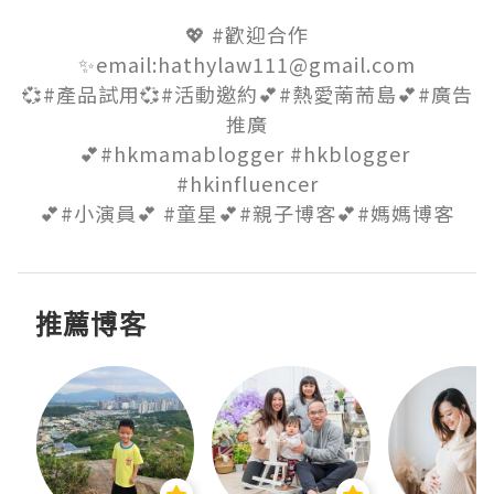
💖 #歡迎合作

✨email:hathylaw111@gmail.com

💞#產品試用💞#活動邀約💕#熱愛萳荋島💕#廣告
推廣

💕#hkmamablogger #hkblogger 
#hkinfluencer

💕#小演員💕 #童星💕#親子博客💕#媽媽博客
推薦博客