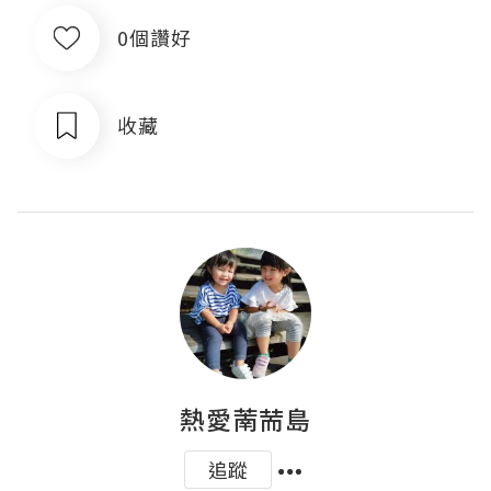
0個讚好
收藏
熱愛萳荋島
追蹤