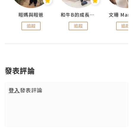
 Swan
暟媽與暟爸
和牛B的成長日記
文珊 ManS
追蹤
追蹤
追蹤
發表評論
登入
發表評論