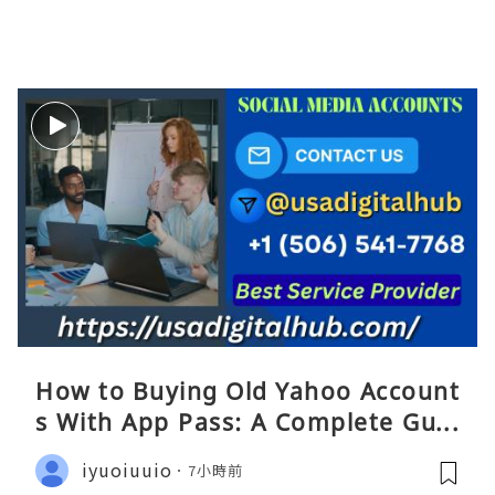
How to Buying Old Yahoo Account
s With App Pass: A Complete Guid
e
iyuoiuuio
7小時前