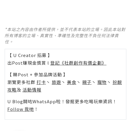
*本站之內容由作者所提供，並不代表本站的立場。因此本站對
所有博客的立場、真實性、準確性及完整性不負任何法律責
任。
【 U Creator 招募 】
出Post賺現金獎賞 l
登記《社群創作有價企劃》
【 睇Post + 參加品牌活動 】
瀏覽更多社群
打卡
丶
旅遊
丶
美食
丶
親子
丶
寵物
丶
扮靚
攻略
及
活動情報
U Blog開咗WhatsApp啦！發掘更多吃喝玩樂資訊！
Follow 我哋
！