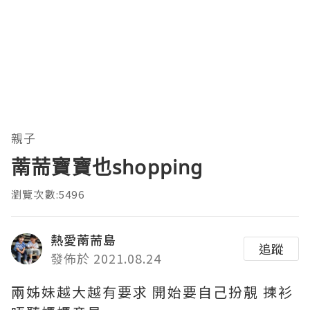
親子
萳荋寶寶也shopping
瀏覽次數:5496
熱愛萳荋島
追蹤
發佈於 2021.08.24
兩姊妹越大越有要求 開始要自己扮靚 揀衫