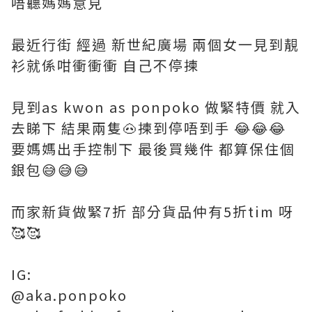
唔聽媽媽意見
最近行街 經過 新世紀廣場 兩個女一見到靚
衫就係咁衝衝衝 自己不停揀
見到as kwon as ponpoko 做緊特價 就入
去睇下 結果兩隻🐽揀到停唔到手 😂😂😂
要媽媽出手控制下 最後買幾件 都算保住個
銀包😅😅😅
而家新貨做緊7折 部分貨品仲有5折tim 呀
🥰🥰
IG:
@aka.ponpoko