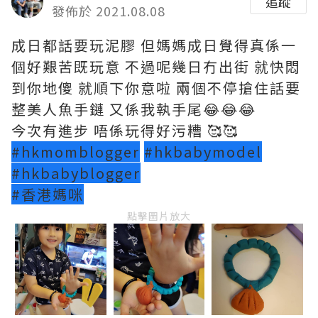
追蹤
發佈於 2021.08.08
成日都話要玩泥膠 但媽媽成日覺得真係一
個好艱苦既玩意 不過呢幾日冇出街 就快悶
到你地傻 就順下你意啦 兩個不停搶住話要
整美人魚手鏈 又係我執手尾😂😂😂
今次有進步 唔係玩得好污糟 🥰🥰
#hkmomblogger
#hkbabymodel
#hkbabyblogger
#香港媽咪
點擊圖片放大