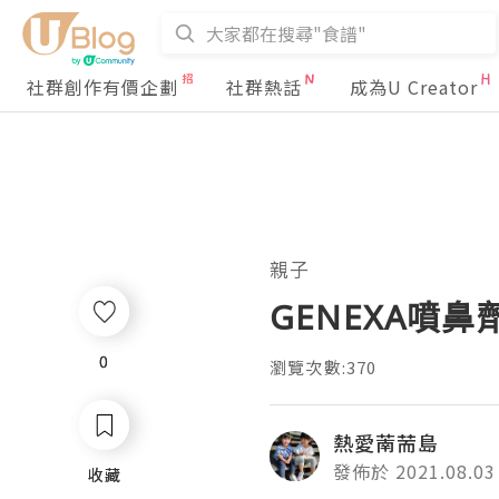
社群創作有價企劃
社群熱話
成為U Creator
親子
GENEXA噴鼻
0
0
瀏覽次數:370
熱愛萳荋島
發佈於 2021.08.03
收藏
收藏