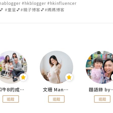
blogger #hkblogger #hkinfluencer

💕 #童星💕#親子博客💕#媽媽博客
和牛B的成長日記
文珊 ManShan
麵語錄 by
追蹤
追蹤
追蹤