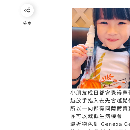
分享
分享
小朋友成日都會覺得鼻
越放手指入去先會越覺
所以一向都有同萳荋寶
亦可以減低生病機會
最近物色到
Genexa
G