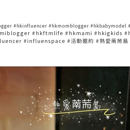
ogger
#hkinfluencer
#hkmomblogger
#hkbabymodel
miblogger
#hkftmlife
#hkmami
#hkigkids
#
fluencer
#influenspace
#活動邀約
#熱愛萳荋島