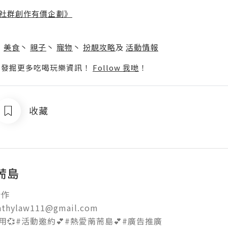
社群創作有價企劃》
】
丶
美食
丶
親子
丶
寵物
丶
扮靚攻略
及
活動情報
p啦！發掘更多吃喝玩樂資訊！
Follow 我哋
！
收藏
荋島


athylaw111@gmail.com

用💞#活動邀約💕#熱愛萳荋島💕#廣告推廣
