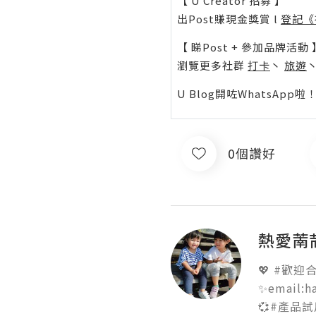
【 U Creator 招募 】
出Post賺現金獎賞 l
登記《
【 睇Post + 參加品牌活動 
瀏覽更多社群
打卡
丶
旅遊
U Blog開咗WhatsAp
0個讚好
熱愛萳
💖 #歡迎合作
✨email:h
💞#產品試