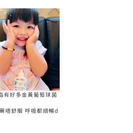
手指有好多金黃葡萄球菌
哥唔舒服 呼吸都順暢d