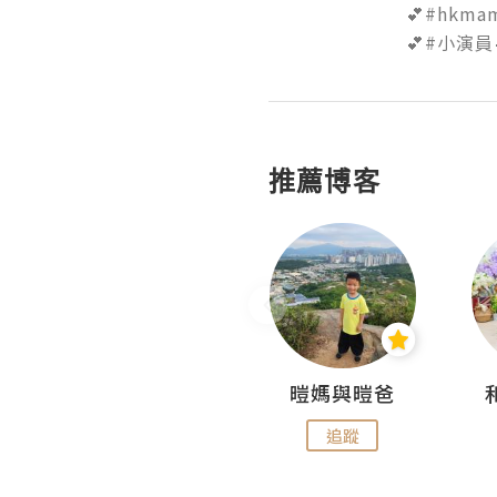
💕#hkmama
💕#小演員
推薦博客
Miss Swan Swan
暟媽與暟爸
追蹤
追蹤