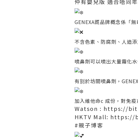
仲有嬰兒版 適合唔同
GENEXA既品牌概念係「
不含色素、防腐劑、人造添
噴鼻劑可以噴出大量霧化水份
有别於坊間噴鼻劑，GENE
加入維他命c 成份，對免
Watson :
https://bit
HKTV Mall:
https://
#親子博客