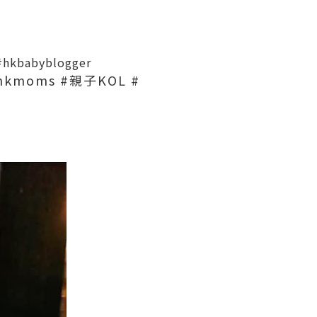
#hkbabyblogger
hkmoms
#親子KOL
#