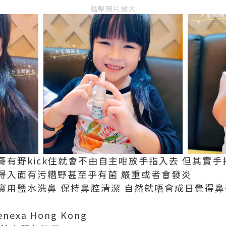
點擊圖片放大
哥有野kick住就會不由自主咁放手指入去 但其實
得入面有污糟野甚至乎有菌 嚴重或者會發炎
寶用鹽水洗鼻 保持鼻腔清潔 自然就唔會成日覺得鼻
enexa Hong Kong