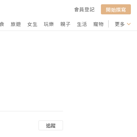
會員登記
開始撰寫
食
旅遊
女生
玩樂
親子
生活
寵物
行山
更多
打卡
追蹤