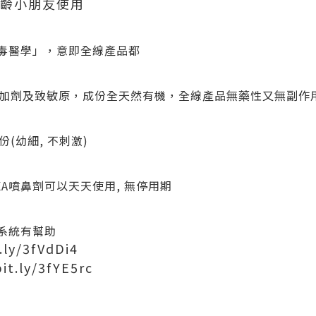
年齡小朋友使用
無毒醫學」，意即全線產品都
加劑及致敏原，成份全天然有機，全線產品無藥性又無副作
(幼細, 不刺激)
XA噴鼻劑可以天天使用, 無停用期
疫系統有幫助
.ly/3fVdDi4
bit.ly/3fYE5rc