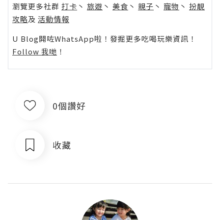
瀏覽更多社群
打卡
丶
旅遊
丶
美食
丶
親子
丶
寵物
丶
扮靚
攻略
及
活動情報
U Blog開咗WhatsApp啦！發掘更多吃喝玩樂資訊！
Follow 我哋
！
0個讚好
收藏