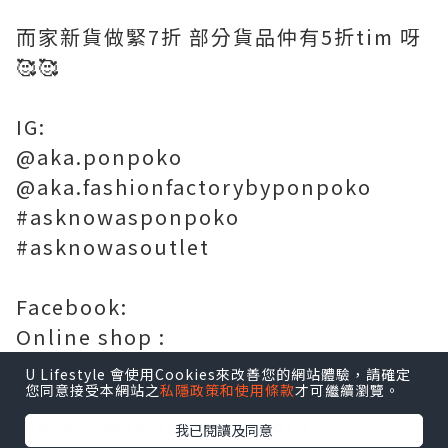
而家新貨做緊7折 部分貨品仲有5折tim 呀
🥰🥰
IG:
@aka.ponpoko
@aka.fashionfactorybyponpoko
#asknowasponpoko
#asknowasoutlet
Facebook:
Online shop :
https://ponpoko.com.hk/?lang=tc
U Lifestyle 會使用Cookies來改善您的網站體驗，請確定
您同意接受本網站之
私隱政策和使用條款
才可繼續瀏覽。
@asknowasponpoko
@asknowasfashionfactory
我已閱讀及同意