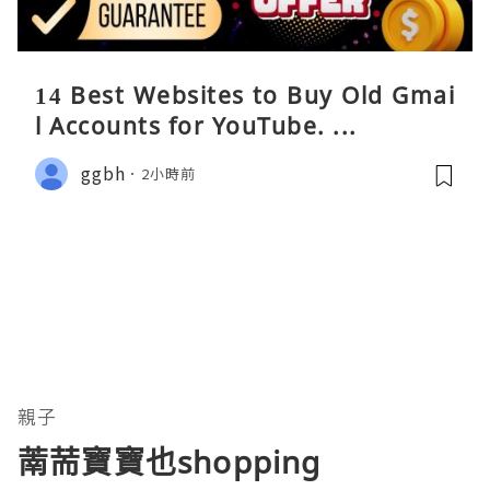
14 Best Websites to Buy Old Gmai
l Accounts for YouTube. ...
ggbh
2小時前
親子
萳荋寶寶也shopping