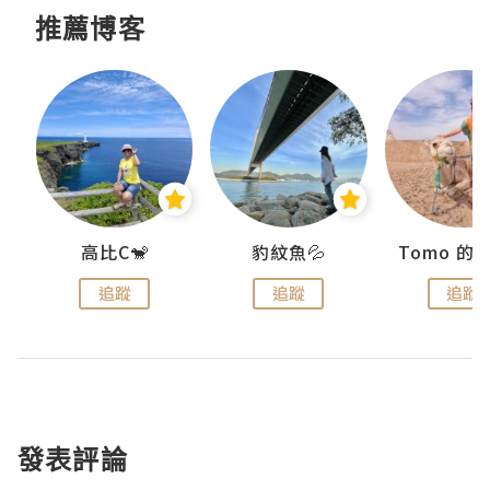
推薦博客
)
高比C🐒
豹紋魚💦
追蹤
追蹤
追蹤
發表評論