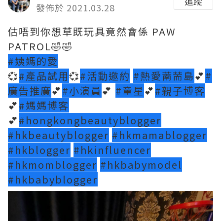
追蹤
發佈於 2021.03.28
估唔到你想草既玩具竟然會係 PAW
PATROL🤣🤣
#姨媽的愛
💞
#產品試用
💞
#活動邀約
#熱愛萳荋島
💕
#
廣告推廣
💕
#小演員
💕
#童星
💕
#親子博客
💕
#媽媽博客
💕
#hongkongbeautyblogger
#hkbeautyblogger
#hkmamablogger
#hkblogger
#hkinfluencer
#hkmomblogger
#hkbabymodel
#hkbabyblogger