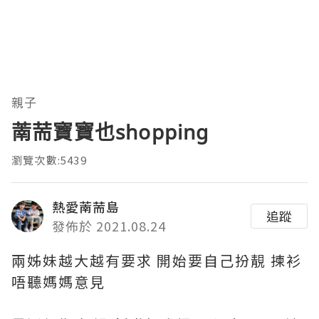
親子
萳荋寶寶也shopping
瀏覽次數:5439
熱愛萳荋島
追蹤
發佈於 2021.08.24
兩姊妹越大越有要求 開始要自己扮靚 揀衫
唔聽媽媽意見