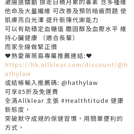
激腸道蠕動 排走日積月累的毒素 含多種維
他命及大量纖維 可改善及預防暗瘡問題 使
肌膚亮白光澤 提升新陳代謝能力
可以有助穩定血糖值 膽固醇及血壓水平 維
持心臟健康 （適合長輩）
而家全線做緊正價
❤️熱愛萳荋島專屬推薦連結:❤️
https://hk.allklear.com/discount/@h
athylaw
或結帳輸入推薦碼: @hathylaw
可享85折及免運費
全清Allklear 主張 #Healthtitude 健康
新態度，
突破默守成規的保健習慣，⽤簡單便利的
⽅式，