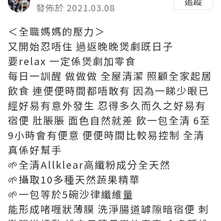
追蹤
發佈於 2021.03.08
＜全職媽媽的壓力＞
又開始忍唔住 過返晚晚煲劇既日子
要relax 一定係煲劇加零食
每日一訓醒 做做做 全屋清潔 照顧全家起居
飲食 連便便時間都唔敢有 因為一睇少眼已
經好易有意外發生 忍得多久而久之好易有
宿便 肚脹脹 面色自然就差 飲一包全清 6至
9小時會有便意 便便時間比較易控制 全清
真係好幫手
🌱全清Allklear高纖粉成分全天然
🌱攝取10多種天然蔬果精華
🌱一包等於5碗沙律纖維量
能形成啫喱狀薄膜 洗淨腸道罅隙暗宿便 刺