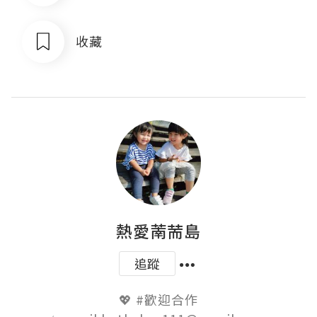
收藏
熱愛萳荋島
追蹤
💖 #歡迎合作
