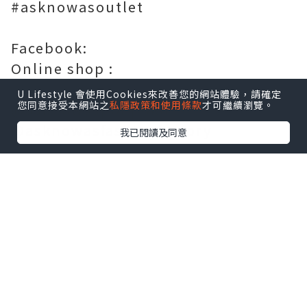
#asknowasoutlet
Facebook:
Online shop :
https://ponpoko.com.hk/?lang=tc
U Lifestyle 會使用Cookies來改善您的網站體驗，請確定
您同意接受本網站之
私隱政策和使用條款
才可繼續瀏覽。
@asknowasponpoko
@asknowasfashionfactory
我已閱讀及同意
#hkbabymodel #hkbabyblogger
#hkbloggers #hkmamiblogger #香港
媽咪
點擊圖片放大
+9