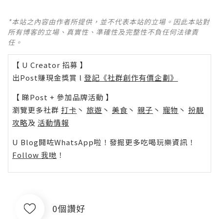
*本站之內容由作者所提供，並不代表本站的立場。因此本站對
所有博客的立場、真實性、準確性及完整性不負任何法律責
任。
【 U Creator 招募 】
出Post賺現金獎賞 l
登記《社群創作有價企劃》
【 睇Post + 參加品牌活動 】
瀏覽更多社群
打卡
丶
旅遊
丶
美食
丶
親子
丶
寵物
丶
扮靚
攻略
及
活動情報
U Blog開咗WhatsApp啦！發掘更多吃喝玩樂資訊！
Follow 我哋
！
0個讚好