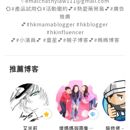
✨email:hathylaw111@gmail.com

💞#產品試用💞#活動邀約💕#熱愛萳荋島💕#廣告
推廣

💕#hkmamablogger #hkblogger 
#hkinfluencer

💕#小演員💕 #童星💕#親子博客💕#媽媽博客
推薦博客
點滴
艾米莉
儍媽媽與兩隻小魔怪之家