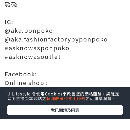
🥰🥰
IG:
@aka.ponpoko
@aka.fashionfactorybyponpoko
#asknowasponpoko
#asknowasoutlet
Facebook:
Online shop :
https://ponpoko.com.hk/?lang=tc
U Lifestyle 會使用Cookies來改善您的網站體驗，請確定
您同意接受本網站之
私隱政策和使用條款
才可繼續瀏覽。
@asknowasponpoko
@asknowasfashionfactory
我已閱讀及同意
#hkbabymodel #hkbabyblogger