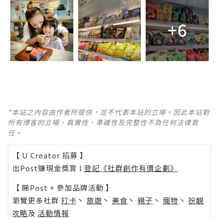
+6
*本站之內容由作者所提供，並不代表本站的立場。因此本站對
所有博客的立場、真實性、準確性及完整性不負任何法律責
任。
【 U Creator 招募 】
出Post賺現金獎賞 l
登記《社群創作有價企劃》
【 睇Post + 參加品牌活動 】
瀏覽更多社群
打卡
丶
旅遊
丶
美食
丶
親子
丶
寵物
丶
扮靚
攻略
及
活動情報