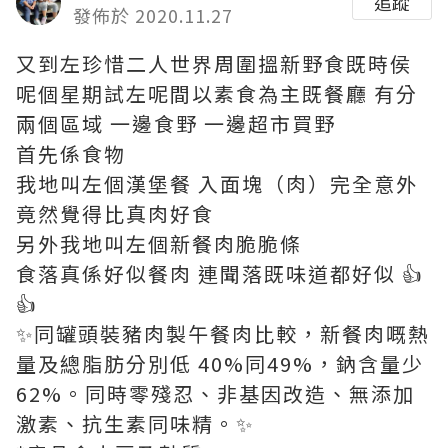
追蹤
發佈於 2020.11.27
又到左珍惜二人世界周圍搵新野食既時侯
呢個星期試左呢間以素食為主既餐廳 有分
兩個區域 一邊食野 一邊超市買野
首先係食物
我地叫左個漢堡餐 入面塊（肉）完全意外
竟然覺得比真肉好食
另外我地叫左個新餐肉脆脆條
食落真係好似餐肉 連聞落既味道都好似 👍
👍
✨同罐頭裝豬肉製午餐肉比較，新餐肉嘅熱
量及總脂肪分別低 40%同49%，鈉含量少
62%。同時零殘忍、非基因改造、無添加
激素、抗生素同味精。✨