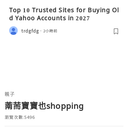
Top 10 Trusted Sites for Buying Ol
d Yahoo Accounts in 2027
trdgfdg
2小時前
親子
萳荋寶寶也shopping
瀏覽次數:5496