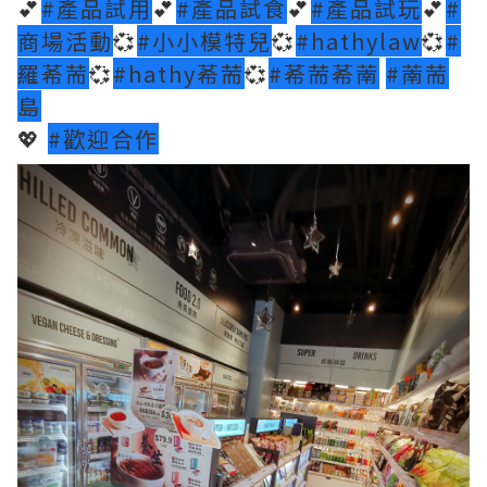
💕
#產品試用
💕
#產品試食
💕
#產品試玩
💕
#
商場活動
💞
#小小模特兒
💞
#hathylaw
💞
#
羅莃荋
💞
#hathy莃荋
💞
#莃荋莃萳
#萳荋
島
💖
#歡迎合作