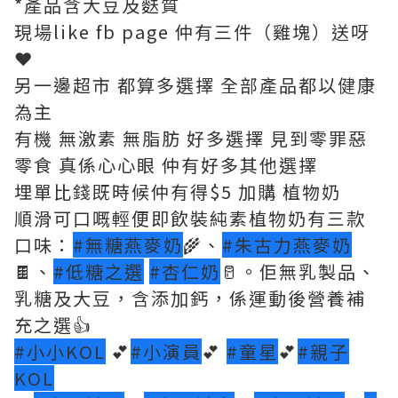
*產品含大豆及麩質
現場like fb page 仲有三件（雞塊）送呀
❤️
另一邊超市 都算多選擇 全部產品都以健康
為主
有機 無激素 無脂肪 好多選擇 見到零罪惡
零食 真係心心眼 仲有好多其他選擇
埋單比錢既時候仲有得$5 加購 植物奶
順滑可口嘅輕便即飲裝純素植物奶有三款
口味：
#無糖燕麥奶
🌾、
#朱古力燕麥奶
🍫、
#低糖之選
#杏仁奶
🥛。佢無乳製品、
乳糖及大豆，含添加鈣，係運動後營養補
充之選👍
#小小KOL
💕
#小演員
💕
#童星
💕
#親子
KOL