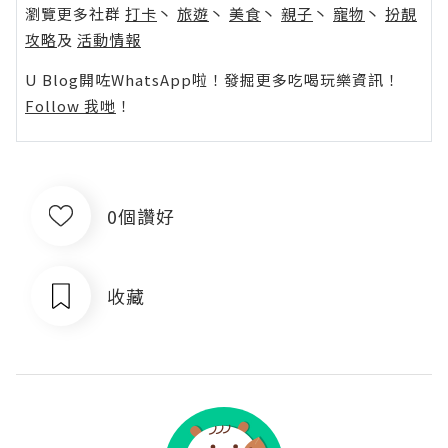
瀏覽更多社群
打卡
丶
旅遊
丶
美食
丶
親子
丶
寵物
丶
扮靚
攻略
及
活動情報
U Blog開咗WhatsApp啦！發掘更多吃喝玩樂資訊！
Follow 我哋
！
0個讚好
收藏