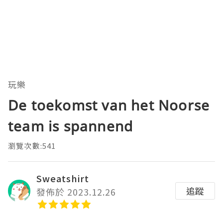
玩樂
De toekomst van het Noorse
team is spannend
瀏覽次數:541
Sweatshirt
追蹤
發佈於 2023.12.26