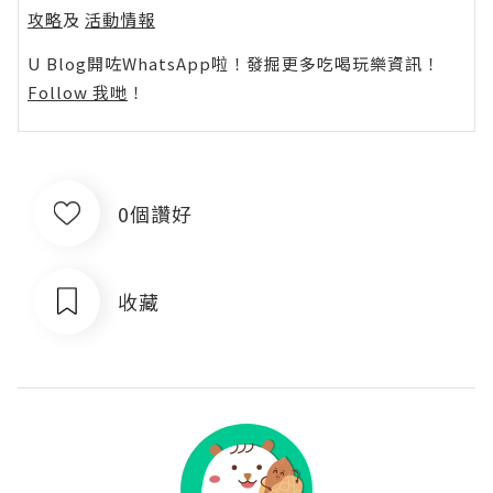
攻略
及
活動情報
U Blog開咗WhatsApp啦！發掘更多吃喝玩樂資訊！
Follow 我哋
！
0個讚好
收藏