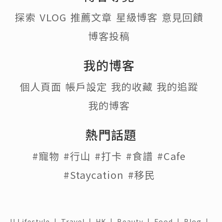
探索
VLOG
推薦文章
星級博客
意見回饋
博客投稿
我的博客
個人頁面
帳戶設定
我的收藏
我的追蹤
我的博客
熱門話題
#寵物
#行山
#打卡
#食譜
#Cafe
#Staycation
#移民
U Lifestyle
|
Travel
|
HK
|
Beauty
|
Food
|
Blog
|