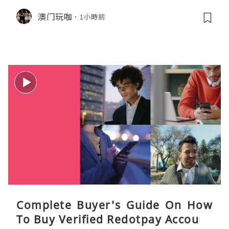
效！
澳门玩咖
1小時前
Complete Buyer's Guide On How
To Buy Verified Redotpay Account