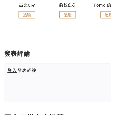
)
高比C🐒
豹紋魚💦
追蹤
追蹤
追蹤
發表評論
登入
發表評論