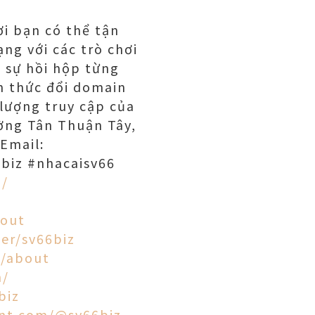
ơi bạn có thể tận
ng với các trò chơi
m sự hồi hộp từng
h thức đổi domain
lượng truy cập của
ường Tân Thuận Tây,
 Email:
biz #nhacaisv66
z/
bout
er/sv66biz
z/about
m/
biz
nt.com/@sv66biz