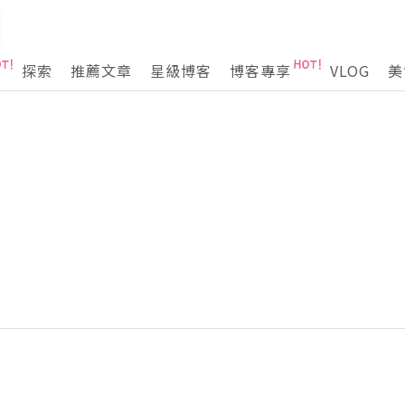
探索
推薦文章
星級博客
博客專享
VLOG
美