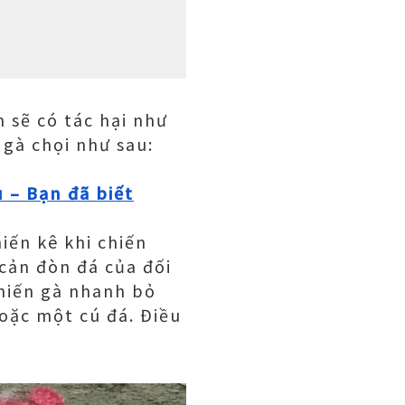
 sẽ có tác hại như
 gà chọi như sau:
u – Bạn đã biết
iến kê khi chiến
 cản đòn đá của đối
khiến gà nhanh bỏ
hoặc một cú đá. Điều