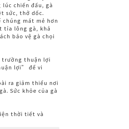
 lúc chiến đấu, gà
t sức, thở dốc.
 để chúng mát mẻ hơn
t tỉa lông gà, khả
cách bảo vệ gà chọi
 trường thuận lợi
huận lợi” để vi
oài ra giảm thiểu nơi
gà. Sức khỏe của gà
ện thời tiết và