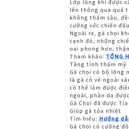
Lớp lông khi được c
lên thông qua quá t
không thấm sâu, đều
cường sức chiến đấu
Ngoài ra, gà chọi k
cạnh đó, những chi
oai phong hơn, thậm
Tham khảo:
TỔNG H
Tăng tính thẩm mỹ
Gà chọi có bộ lông 
là gà có vẻ ngoài x
có thể làm được điề
ngoài, phần da đượ
Gà Chọi đã được Tỉa
Giúp gà tỏa nhiệt
Tìm hiểu:
Hướng dẫn
Gà chọi có cường độ