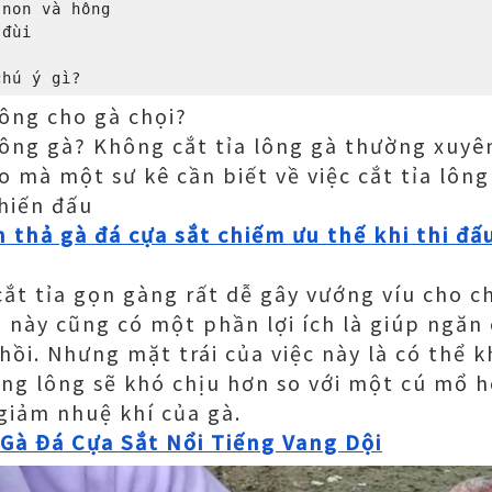
lông cho gà chọi?
 lông gà? Không cắt tỉa lông gà thường xuyên
o mà một sư kê cần biết về việc cắt tỉa lông
chiến đấu
 thả gà đá cựa sắt chiếm ưu thế khi thi đấ
ắt tỉa gọn gàng rất dễ gây vướng víu cho ch
 này cũng có một phần lợi ích là giúp ngăn
hồi. Nhưng mặt trái của việc này là có thể 
từng lông sẽ khó chịu hơn so với một cú mổ 
giảm nhuệ khí của gà.
Gà Đá Cựa Sắt Nổi Tiếng Vang Dội