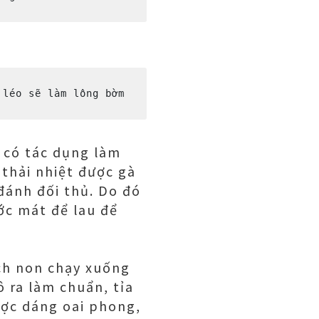
léo sẽ làm lông bờm 
g có tác dụng làm
thải nhiệt được gà
đánh đối thủ. Do đó
ớc mát để lau để
ách non chạy xuống
 ra làm chuẩn, tỉa
ược dáng oai phong,