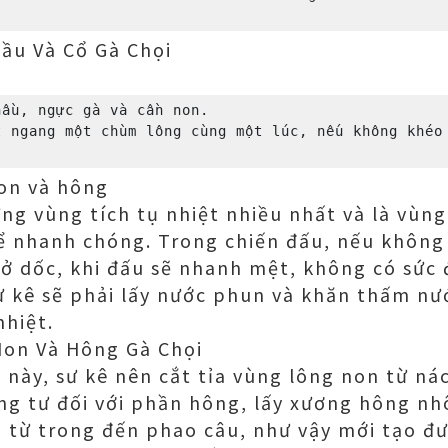
ầu Và Cổ Gà Chọi
ầu, ngực gà và cần non.

 ngang một chùm lông cùng một lúc, nếu không khéo 
non và hông
ng vùng tích tụ nhiệt nhiều nhất và là vùn
ể nhanh chóng. Trong chiến đấu, nếu không 
hở dốc, khi đấu sẽ nhanh mệt, không có sức 
sư kê sẽ phải lấy nước phun và khăn thấm nư
nhiệt.
Non Và Hông Gà Chọi
ề này, sư kê nên cắt tỉa vùng lông non từ n
g tư đối với phần hông, lấy xương hông nhô
 từ trong đến phao câu, như vậy mới tạo đ