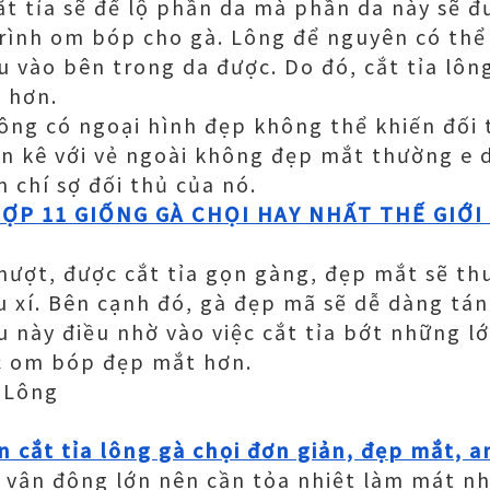
ắt tỉa sẽ để lộ phần da mà phần da này sẽ đ
rình om bóp cho gà. Lông để nguyên có thể
 vào bên trong da được. Do đó, cắt tỉa lôn
 hơn.
hông có ngoại hình đẹp không thể khiến đối
ến kê với vẻ ngoài không đẹp mắt thường e 
 chí sợ đối thủ của nó.
ỢP 11 GIỐNG GÀ CHỌI HAY NHẤT THẾ GIỚI
mượt, được cắt tỉa gọn gàng, đẹp mắt sẽ t
ấu xí. Bên cạnh đó, gà đẹp mã sẽ dễ dàng tán
u này điều nhờ vào việc cắt tỉa bớt những l
c om bóp đẹp mắt hơn.
 Lông
 cắt tỉa lông gà chọi đơn giản, đẹp mắt, a
 vận động lớn nên cần tỏa nhiệt làm mát n