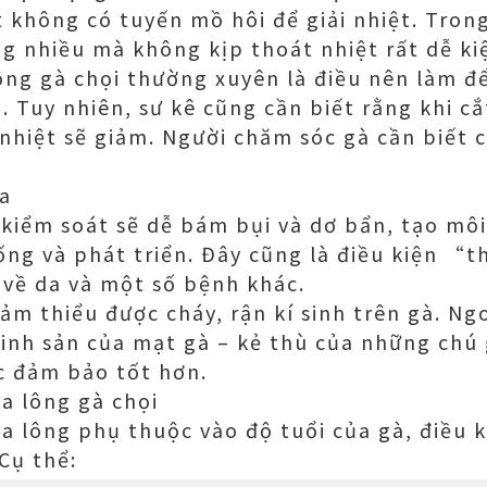
t không có tuyến mồ hôi để giải nhiệt. Trong
ng nhiều mà không kịp thoát nhiệt rất dễ kiệ
a lông gà chọi thường xuyên là điều nên làm
. Tuy nhiên, sư kê cũng cần biết rằng khi cắ
nhiệt sẽ giảm. Người chăm sóc gà cần biết 
da
iểm soát sẽ dễ bám bụi và dơ bẩn, tạo môi
ống và phát triển. Đây cũng là điều kiện “t
về da và một số bệnh khác.
iảm thiểu được cháy, rận kí sinh trên gà. Ng
sinh sản của mạt gà – kẻ thù của những chú 
c đảm bảo tốt hơn.
ỉa lông gà chọi
a lông phụ thuộc vào độ tuổi của gà, điều ki
Cụ thể: