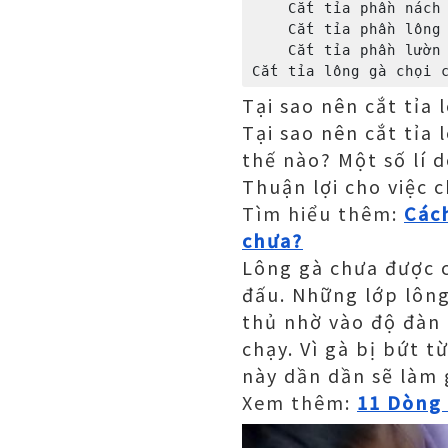
    Cắt tỉa phần nách non và hông

    Cắt tỉa phần lông đùi

    Cắt tỉa phần lườn

Tại sao nên cắt tỉa 
Tại sao nên cắt tỉa
thế nào? Một số lí d
Thuận lợi cho việc 
Tìm hiểu thêm:
Cách
chưa?
Lông gà chưa được c
đấu. Những lớp lông
thủ nhờ vào độ đàn 
chạy. Vì gà bị bứt 
này dần dần sẽ làm 
Xem thêm:
11 Dòng 