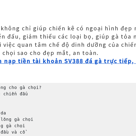
i không chỉ giúp chiến kê có ngoại hình đẹp
iến đấu, giảm thiểu các loại bọ, giúp gà tỏa 
i việc quan tâm chế độ dinh dưỡng của chiế
à chọi sao cho đẹp mắt, an toàn.
 nạp tiền tài khoản SV388 đá gà trực tiếp
ng cho gà chọi?

lông gà chọi

g gà chọi
