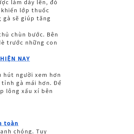
ược làm dày lên, đỏ
 khiến lớp thuốc
g gà sẽ giúp tăng
 thủ chùn bước. Bên
dè trước những con
 HIỆN NAY
hu hút người xem hơn
 tỉnh gà mái hơn. Để
ớp lông xấu xí bên
n toàn
hanh chóng. Tuy