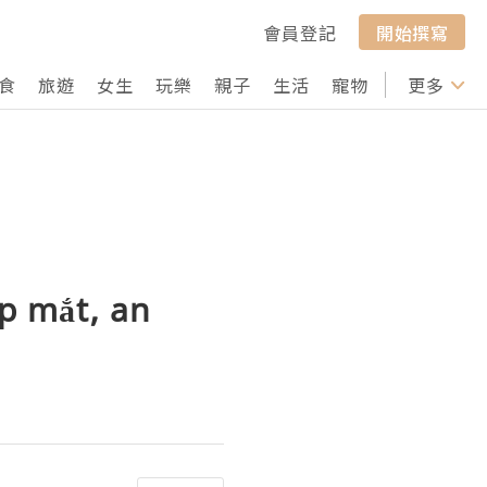
會員登記
開始撰寫
食
旅遊
女生
玩樂
親子
生活
寵物
行山
更多
打卡
ẹp mắt, an