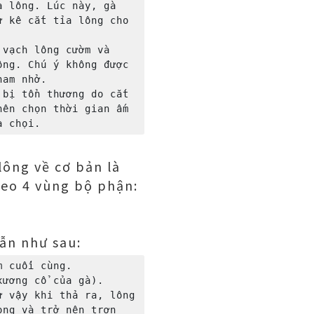
 lông. Lúc này, gà 
 kê cắt tỉa lông cho 
vạch lông cườm và 
ng. Chú ý không được 
am nhở.

bị tổn thương do cắt 
ên chọn thời gian ấm 
lông về cơ bản là
heo 4 vùng bộ phận:
dẫn như sau:
 cuối cùng.

ương cổ của gà).

 vậy khi thả ra, lông 
ng và trở nên trơn 