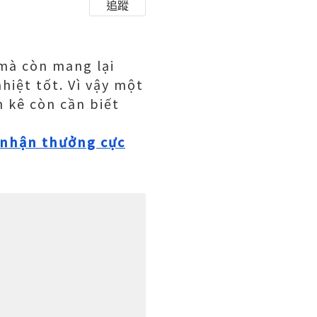
追蹤
 mà còn mang lại
nhiệt tốt. Vì vậy một
n kê còn cần biết
, nhận thưởng cực