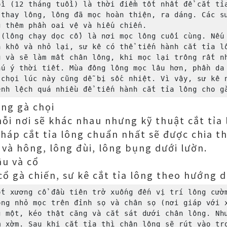
i (12 tháng tuổi) là thời điểm tốt nhất để cắt tỉa
thay lông, lông đã mọc hoàn thiện, ra dáng. Các sư
 thêm phần oai vệ và hiếu chiến.

(lông chạy dọc cổ) là nơi mọc lông cuối cùng. Nếu 
 khô và nhỏ lại, sư kê có thể tiến hành cắt tỉa lô
 và sẽ làm mất chân lông, khi mọc lại trông rất nh
ú ý thời tiết. Mùa đông lông mọc lâu hơn, phần da 
chọi lúc này cũng dễ bị sốc nhiệt. Vì vậy, sư kê n
ông gà chọi
mỗi nơi sẽ khác nhau nhưng kỹ thuật cắt tỉa 
áp cắt tỉa lông chuẩn nhất sẽ được chia t
 và hông, lông đùi, lông bụng dưới lườn.
ầu và cổ
cổ gà chiến, sư kê cắt tỉa lông theo hướng 
t xương cổ đầu tiên trở xuống đến vị trí lông cườm
ng nhỏ mọc trên đỉnh sọ và chân sọ (nơi giáp với x
 một, kéo thật căng và cắt sát dưới chân lông. Như
 xờm. Sau khi cắt tỉa thì chân lông sẽ rút vào tro