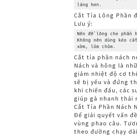
Cắt Tỉa Lông Phần đ
Lưu ý:
Nên để lông che phần h
Không nên dùng kéo cắt
Cắt tỉa phần nách 
Nách và hông là nhữ
giảm nhiệt độ cơ th
sẽ bị yếu và đứng t
khi chiến đấu, các 
giúp gà nhanh thải 
Cắt Tỉa Phần Nách 
Để giải quyết vấn đ
vùng phao câu. Tươn
theo đường chạy dài