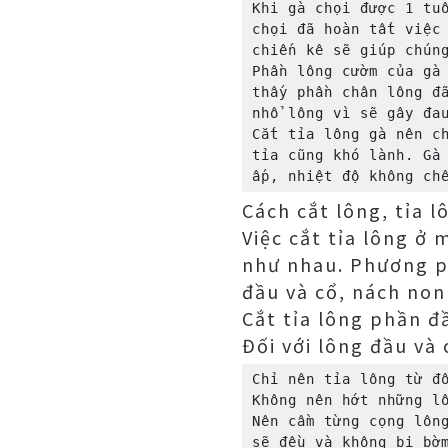
Khi gà chọi được 1 tuổ
chọi đã hoàn tất việc 
chiến kê sẽ giúp chúng
Phần lông cườm của gà 
thấy phần chân lông đã
nhổ lông vì sẽ gây đau
Cắt tỉa lông gà nên ch
tỉa cũng khó lành. Gà 
Cách cắt lông, tỉa l
Việc cắt tỉa lông ở 
như nhau. Phương ph
đầu và cổ, nách non
Cắt tỉa lông phần đ
Đối với lông đầu và 
Chỉ nên tỉa lông từ đố
Không nên hớt những lô
Nên cầm từng cọng lông
sẽ đều và không bị bờm