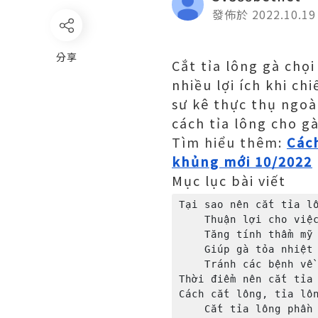
發佈於 2022.10.19
分享
Cắt tỉa lông gà chọ
nhiều lợi ích khi ch
sư kê thực thụ ngoà
cách tỉa lông cho g
Tìm hiểu thêm:
Cách
khủng mới 10/2022
Mục lục bài viết
Tại sao nên cắt tỉa lô
    Thuận lợi cho việc chiến đấu

    Tăng tính thẩm mỹ

    Giúp gà tỏa nhiệt

    Tránh các bệnh về da

Thời điểm nên cắt tỉa 
Cách cắt lông, tỉa lôn
    Cắt tỉa lông phần đầu và cổ
