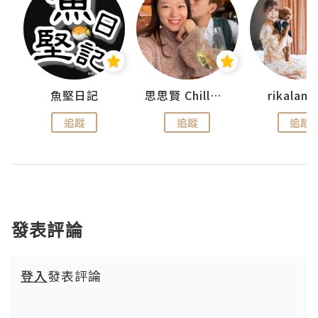
urnal
魚堅日記
思思賢 ChillMyBabe
rikala
追蹤
追蹤
追蹤
發表評論
登入
發表評論