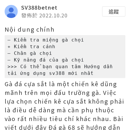
SV388betnet
追蹤
發佈於 2022.10.20
Nội dung chính
– Kiểm tra miệng gà chọi

+ Kiểm tra cánh

– Chân gà chọi

– Kỹ năng đá của gà chọi

>>> Có thể bạn quan tâm Hướng dẫn 
Gà đá cựa sắt là một chiến kê dũng
mãnh trên mọi đấu trường gà. Việc
lựa chọn chiến kê cựa sắt không phải
là điều dễ dàng mà cần phụ thuộc
vào rất nhiều tiêu chí khác nhau. Bài
viết dưới đây Đá gà 68 sẽ hướng dẫn