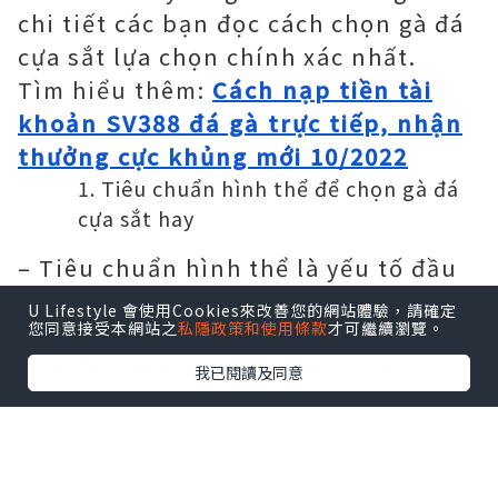
chi tiết các bạn đọc cách chọn gà đá
cựa sắt lựa chọn chính xác nhất.
Tìm hiểu thêm:
Cách nạp tiền tài
khoản SV388 đá gà trực tiếp, nhận
thưởng cực khủng mới 10/2022
Tiêu chuẩn hình thể để chọn gà đá
cựa sắt hay
– Tiêu chuẩn hình thể là yếu tố đầu
tiên và quan trọng bậc nhất mà mỗi
U Lifestyle 會使用Cookies來改善您的網站體驗，請確定
您同意接受本網站之
私隱政策和使用條款
才可繼續瀏覽。
sư kê phải chú ý tới khi chọn gà đá
cựa sắt. Tiêu chuẩn hình thể bên
我已閱讀及同意
ngoài của gà sẽ nói lên rất nhiều
điều về khả năng chinh chiến của gà,
liệu gà chọi đá có hay không, có phải