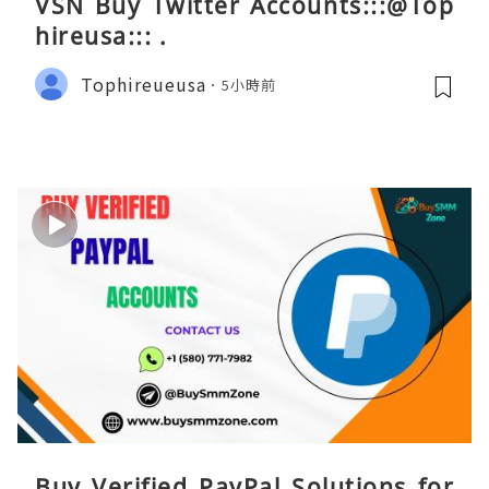
VSN Buy Twitter Accounts:::@Top
hireusa::: .
Tophireueusa
5小時前
Buy Verified PayPal Solutions for