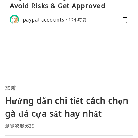
Avoid Risks & Get Approved
paypal accounts
12小時前
旅遊
Hướng dẫn chi tiết cách chọn
gà đá cựa sắt hay nhất
瀏覽次數:629