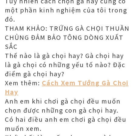
Tuy nhiên cách chọn gà này cũng có
một phần kinh nghiệm của tôi trong
đó.
THAM KHẢO: TRỨNG GÀ CHỌI THUẦN
CHỦNG ĐẢM BẢO TÔNG DÒNG XUẤT
SẮC
Thế nào là gà chọi hay? Gà chọi hay
là gà chọi có những yếu tố nào? Đặc
điểm gà chọi hay?
Xem thêm:
Cách Xem Tướng Gà Chọi
Hay
Anh em khi chơi gà chọi đều muốn
chọn được những con gà chọi hay.
Có hai điều anh em chơi gà chọi đều
muốn xem.