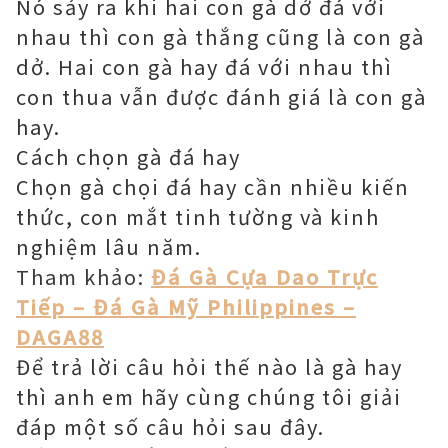
Nó sảy ra khi hai con gà dở đá với
nhau thì con gà thắng cũng là con gà
dở. Hai con gà hay đá với nhau thì
con thua vẫn được đánh giá là con gà
hay.
Cách chọn gà đá hay
Chọn gà chọi đá hay cần nhiều kiến
thức, con mắt tinh tường và kinh
nghiệm lâu năm.
Tham khảo:
Đá Gà Cựa Dao Trực
Tiếp – Đá Gà Mỹ Philippines –
DAGA88
Để trả lời câu hỏi thế nào là gà hay
thì anh em hãy cùng chúng tôi giải
đáp một số câu hỏi sau đây.