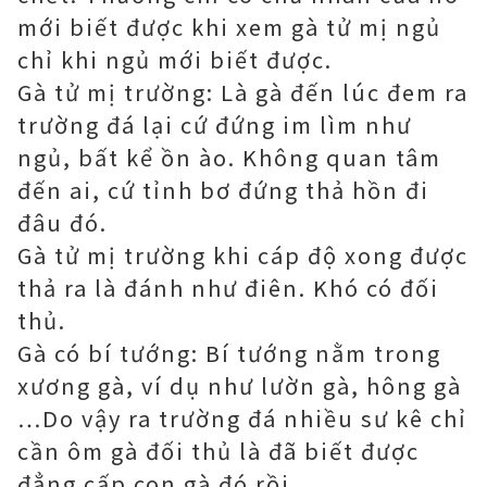
mới biết được khi xem gà tử mị ngủ
chỉ khi ngủ mới biết được.
Gà tử mị trường: Là gà đến lúc đem ra
trường đá lại cứ đứng im lìm như
ngủ, bất kể ồn ào. Không quan tâm
đến ai, cứ tỉnh bơ đứng thả hồn đi
đâu đó.
Gà tử mị trường khi cáp độ xong được
thả ra là đánh như điên. Khó có đối
thủ.
Gà có bí tướng: Bí tướng nằm trong
xương gà, ví dụ như lườn gà, hông gà
…Do vậy ra trường đá nhiều sư kê chỉ
cần ôm gà đối thủ là đã biết được
đẳng cấp con gà đó rồi.