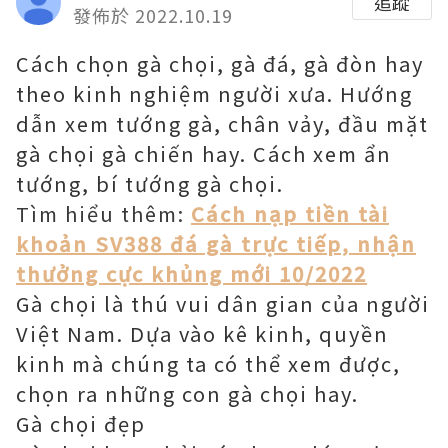
追蹤
發佈於 2022.10.19
Cách chọn gà chọi, gà đá, gà đòn hay
theo kinh nghiệm người xưa. Hướng
dẫn xem tướng gà, chân vảy, đầu mặt
gà chọi gà chiến hay. Cách xem ẩn
tướng, bí tướng gà chọi.
Tìm hiểu thêm:
Cách nạp tiền tài
khoản SV388 đá gà trực tiếp, nhận
thưởng cực khủng mới 10/2022
Gà chọi là thú vui dân gian của người
Việt Nam. Dựa vào kê kinh, quyền
kinh mà chúng ta có thể xem được,
chọn ra những con gà chọi hay.
Gà chọi đẹp