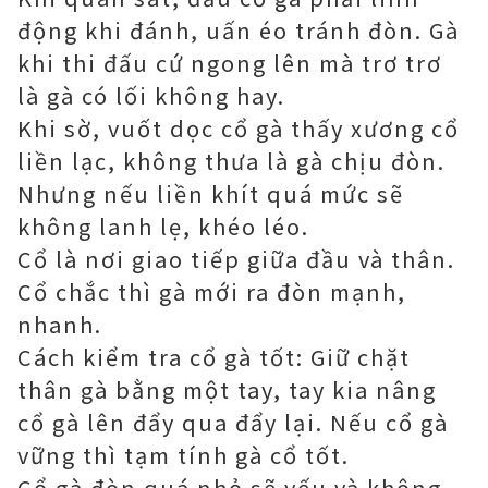
động khi đánh, uấn éo tránh đòn. Gà
khi thi đấu cứ ngong lên mà trơ trơ
là gà có lối không hay.
Khi sờ, vuốt dọc cổ gà thấy xương cổ
liền lạc, không thưa là gà chịu đòn.
Nhưng nếu liền khít quá mức sẽ
không lanh lẹ, khéo léo.
Cổ là nơi giao tiếp giữa đầu và thân.
Cổ chắc thì gà mới ra đòn mạnh,
nhanh.
Cách kiểm tra cổ gà tốt: Giữ chặt
thân gà bằng một tay, tay kia nâng
cổ gà lên đẩy qua đẩy lại. Nếu cổ gà
vững thì tạm tính gà cổ tốt.
Cổ gà đòn quá nhỏ sẽ yếu và không