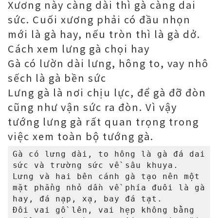
Xương này càng dài thì gà càng dai
sức. Cuối xương phải có đầu nhọn
mới là gà hay, nếu tròn thì là gà dở.
Cách xem lưng gà chọi hay
Gà có lườn dài lưng, hông to, vay nhô
sếch là gà bền sức
Lưng gà là nơi chịu lực, để gà đỡ đòn
cũng như vận sức ra đòn. Vì vậy
tướng lưng gà rất quan trọng trong
việc xem toàn bộ tướng gà.
Gà có lưng dài, to hông là gà đá dai 
sức và trường sức về sâu khuya.

Lưng và hai bên cánh gà tạo nên một 
mặt phẳng nhỏ dần về phía đuôi là gà 
hay, đá nạp, xạ, bay đá tạt.

Đôi vai gồ lên, vai hẹp không bằng 