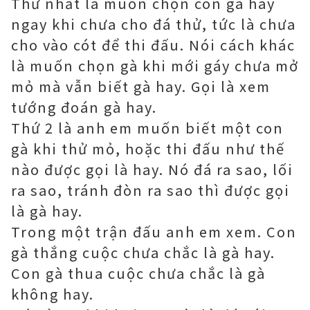
Thứ nhất là muốn chọn con gà hay
ngay khi chưa cho đá thử, tức là chưa
cho vào cót để thi đấu. Nói cách khác
là muốn chọn gà khi mới gáy chưa mở
mỏ mà vẫn biết gà hay. Gọi là xem
tướng đoán gà hay.
Thứ 2 là anh em muốn biết một con
gà khi thử mỏ, hoặc thi đấu như thế
nào được gọi là hay. Nó đá ra sao, lối
ra sao, tránh đòn ra sao thì được gọi
là gà hay.
Trong một trận đấu anh em xem. Con
gà thắng cuộc chưa chắc là gà hay.
Con gà thua cuộc chưa chắc là gà
không hay.