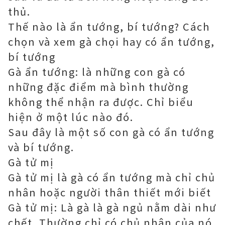
thủ.
Thế nào là ẩn tướng, bí tướng? Cách
chọn và xem gà chọi hay có ẩn tướng,
bí tướng
Gà ẩn tướng: là những con gà có
những đặc điểm mà bình thường
không thể nhận ra được. Chỉ biểu
hiện ở một lúc nào đó.
Sau đây là một số con gà có ẩn tướng
và bí tướng.
Gà tử mị
Gà tử mị là gà có ẩn tướng mà chỉ chủ
nhân hoặc người thân thiết mới biết
Gà tử mị: Là gà là gà ngủ nằm dài như
chết. Thường chỉ có chủ nhân của nó