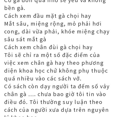
bền gà.
Cách xem đầu mặt gà chọi hay
Mắt sâu, miệng rộng, mỏ phải hơi
cong, dài vừa phải, khóe miệng chạy
sâu sát mắt gà
Cách xem chân đùi gà chọi hay
Tôi sẽ chỉ ra một số đặc điểm của
việc xem chân gà hay theo phương
diện khoa học chứ không phụ thuộc
quá nhiều vào các sách vở.
Có sách còn dạy người ta đếm số vảy
chân gà …. chưa bao giờ tôi tin vào
điều đó. Tôi thường suy luận theo
cách của người xưa dựa trên nguyên