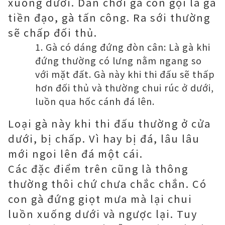
xuống dưới. Dân chơi gà còn gọi là gà
tiền đạo, gà tấn công. Ra sới thường
sẽ chấp đối thủ.
Gà có dáng đứng đòn cân: Là gà khi
đứng thường có lưng nằm ngang so
với mặt đất. Gà này khi thi đấu sẽ thấp
hơn đối thủ và thường chui rúc ở dưới,
luồn qua hốc cánh đá lên.
Loại gà này khi thi đấu thường ở cửa
dưới, bị chấp. Vì hay bị đá, lâu lâu
mới ngoi lên đá một cái.
Các đặc điểm trên cũng là thông
thường thôi chứ chưa chắc chắn. Có
con gà đứng giọt mưa mà lại chui
luồn xuống dưới và ngược lại. Tuy