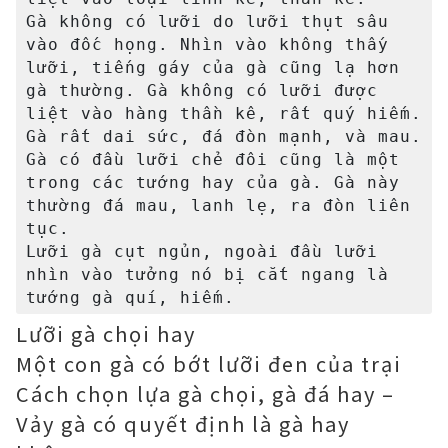
Gà không có lưỡi do lưỡi thụt sâu 
vào đốc họng. Nhìn vào không thấy 
lưỡi, tiếng gáy của gà cũng lạ hơn 
gà thường. Gà không có lưỡi được 
liệt vào hàng thần kê, rất quý hiếm. 
Gà rất dai sức, đá đòn mạnh, và mau.

Gà có đầu lưỡi chẻ đôi cũng là một 
trong các tướng hay của gà. Gà này 
thường đá mau, lanh lẹ, ra đòn liên 
tục.

Lưỡi gà cụt ngủn, ngoài đầu lưỡi 
nhìn vào tưởng nó bị cắt ngang là 
Lưỡi gà chọi hay
Một con gà có bớt lưỡi đen của trại
Cách chọn lựa gà chọi, gà đá hay –
Vảy gà có quyết định là gà hay