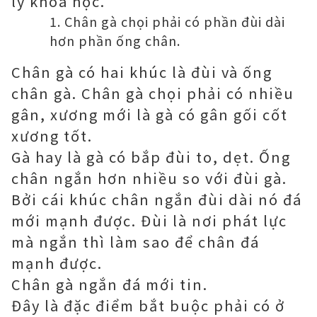
lý khoa học.
Chân gà chọi phải có phần đùi dài
hơn phần ống chân.
Chân gà có hai khúc là đùi và ống
chân gà. Chân gà chọi phải có nhiều
gân, xương mới là gà có gân gối cốt
xương tốt.
Gà hay là gà có bắp đùi to, dẹt. Ống
chân ngắn hơn nhiều so với đùi gà.
Bởi cái khúc chân ngắn đùi dài nó đá
mới mạnh được. Đùi là nơi phát lực
mà ngắn thì làm sao để chân đá
mạnh được.
Chân gà ngắn đá mới tin.
Đây là đặc điểm bắt buộc phải có ở