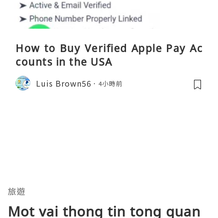
How to Buy Verified Apple Pay Ac
counts in the USA
Luis Brown56
4小時前
旅遊
Mot vai thong tin tong quan