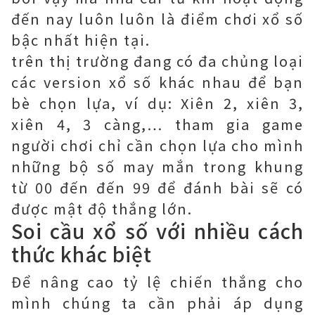
đến nay luôn luôn là điểm chơi xổ số
bậc nhất hiện tại.
trên thị trường đang có đa chủng loại
các version xổ số khác nhau để bạn
bè chọn lựa, ví dụ: Xiên 2, xiên 3,
xiên 4, 3 càng,… tham gia game
người chơi chỉ cần chọn lựa cho mình
những bộ số may mắn trong khung
từ 00 đến đến 99 để đánh bài sẽ có
được mật độ thắng lớn.
Soi cầu xổ số với nhiều cách
thức khác biệt
Để nâng cao tỷ lệ chiến thắng cho
mình chúng ta cần phải áp dụng