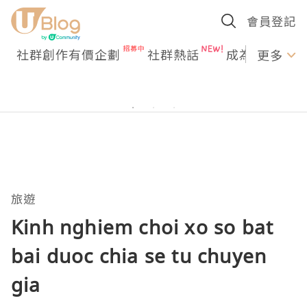
會員登記
社群創作有價企劃
社群熱話
成為U Creato
更多
旅遊
Kinh nghiem choi xo so bat
bai duoc chia se tu chuyen
gia