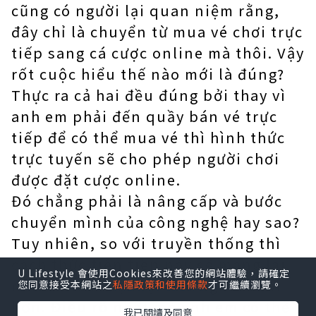
cũng có người lại quan niệm rằng,
đây chỉ là chuyển từ mua vé chơi trực
tiếp sang cá cược online mà thôi. Vậy
rốt cuộc hiểu thế nào mới là đúng?
Thực ra cả hai đều đúng bởi thay vì
anh em phải đến quầy bán vé trực
tiếp để có thể mua vé thì hình thức
trực tuyến sẽ cho phép người chơi
được đặt cược online.
Đó chẳng phải là nâng cấp và bước
chuyển mình của công nghệ hay sao?
Tuy nhiên, so với truyền thống thì
cách thức tiên tiến này sẽ mang lại
U Lifestyle 會使用Cookies來改善您的網站體驗，請確定
nhiều điểm tiện lợi cho người chơi
您同意接受本網站之
私隱政策和使用條款
才可繼續瀏覽。
hơn. Điều rõ nhất mà anh em có thể
我已閱讀及同意