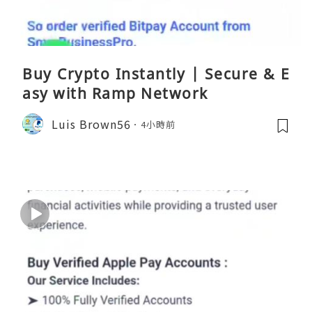
Buy Crypto Instantly | Secure & E
asy with Ramp Network
Luis Brown56
4小時前