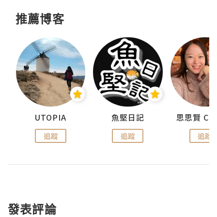
推薦博客
urnal
UTOPIA
魚堅日記
追蹤
追蹤
追蹤
發表評論