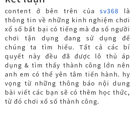
content ở bên trên của
sv368
là
thông tin về những kinh nghiệm chơi
xổ số bất bại có tiếng mà đa số người
chơi tận dụng đang sử dụng để
chúng ta tìm hiểu. Tất cả các bí
quyết này đều đã được lô thủ áp
dụng & tìm thấy thành công lớn nên
anh em có thể yên tâm tiến hành. hy
vọng từ những thông báo nội dung
bài viết các bạn sẽ có thêm học thức,
từ đó chơi xổ số thành công.