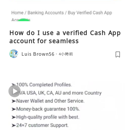
How do I use a verified Cash App
account for seamless
Luis Brown56
4小時前