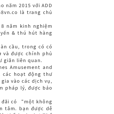
vào năm 2015 với ADD
68vn.co là trang chủ
 8 năm kinh nghiệm
uyến & thú hút hàng
àn cầu, trong có có
a
và được chính phủ
 giãn liên quan.
ines Amusement and
t các hoạt động thư
 gia vào các dịch vụ,
ểm pháp lý, được bảo
u đãi có “một không
n tâm. bạn được dễ