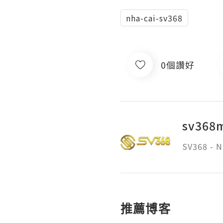
nha-cai-sv368
0個讚好
sv368
SV368 - N
推薦博客