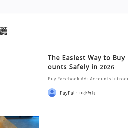
薦
The Easiest Way to Buy
ounts Safely in 2026
Buy Facebook Ads Accounts Introd
ccounts Are you looking to superc
ng strategy? If so, navigating the 
PayPal
10小時前
sing can be challenging. W