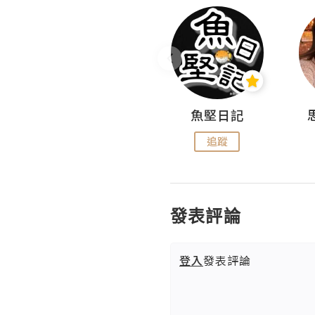
沙米旅行手帖 Somewhere Journal
魚堅日記
追蹤
追蹤
發表評論
登入
發表評論