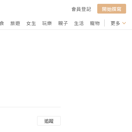
會員登記
開始撰寫
食
旅遊
女生
玩樂
親子
生活
寵物
行山
更多
打卡
追蹤