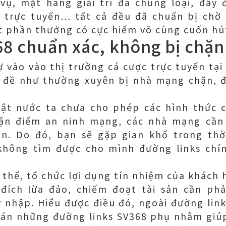
 vụ, mặt hàng giải trí đa chủng loại, đầy 
o trực tuyến… tất cả đều đã chuẩn bị chờ 
t phần thưởng có cực hiếm vô cùng cuốn hú
68 chuẩn xác, không bị chặn
 vào vào thị trường cá cược trực tuyến tại
 đề như thường xuyên bị nhà mạng chặn, đ
uật nước ta chưa cho phép các hình thức c
ận điểm an ninh mạng, các nhà mạng cần 
an. Do đó, bạn sẽ gặp gian khổ trong thờ
hông tìm được cho mình đường links chín
 thể, tổ chức lợi dụng tín nhiệm của khách 
ích lừa đảo, chiếm đoạt tài sản cần phả
y nhập. Hiểu được điều đó, ngoài đường lin
án những đường links SV368 phụ nhằm giú