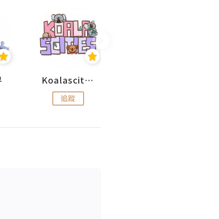
界
Koalascities (^O^)! @ UTravel
rikalammm
追蹤
追蹤