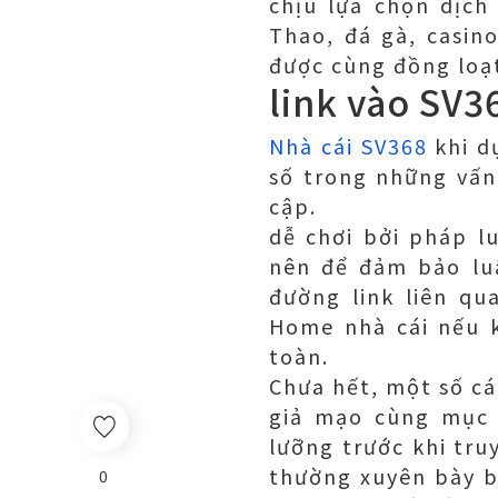
chịu lựa chọn dịch
Thao, đá gà, casin
được cùng đồng loạ
link vào SV3
Nhà cái SV368
khi dự
số trong những vấn
cập.
dễ chơi bởi pháp l
nên để đảm bảo lu
đường link liên qu
Home nhà cái nếu k
toàn.
Chưa hết, một số cá
giả mạo cùng mục đ
lưỡng trước khi tru
thường xuyên bày b
0