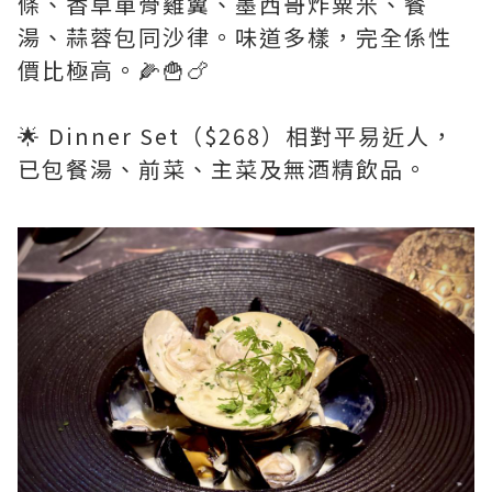
條、香草單骨雞翼、墨西哥炸粟米、餐
湯、蒜蓉包同沙律。味道多樣，完全係性
價比極高。🌽🍟🍗
🌟 Dinner Set（$268）相對平易近人，
已包餐湯、前菜、主菜及無酒精飲品。