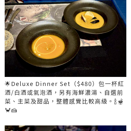
🌟Deluxe Dinner Set（$480）包一杯紅
酒/白酒或氣泡酒，另有海鮮濃湯、自選前
菜、主菜及甜品，整體感覺比較高級。🍾🫕
🦀🍰