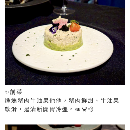
✨前菜
煙燻蟹肉牛油果他他，蟹肉鮮甜、牛油果
軟滑，是清新開胃冷盤。🥑🦀💨