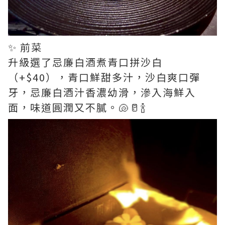
✨ 前菜
升級選了忌廉白酒煮青口拼沙白
（+$40），青口鮮甜多汁，沙白爽口彈
牙，忌廉白酒汁香濃幼滑，滲入海鮮入
面，味道圓潤又不膩。🐚🥛🍾