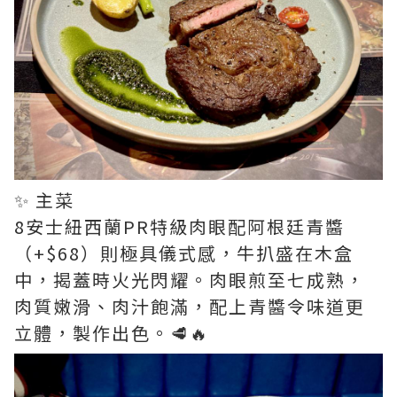
✨ 主菜
8安士紐西蘭PR特級肉眼配阿根廷青醬
（+$68）則極具儀式感，牛扒盛在木盒
中，揭蓋時火光閃耀。肉眼煎至七成熟，
肉質嫩滑、肉汁飽滿，配上青醬令味道更
立體，製作出色。🥩🔥