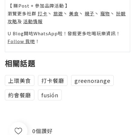
【 睇Post + 參加品牌活動 】
瀏覽更多社群
打卡
丶
旅遊
丶
美食
丶
親子
丶
寵物
丶
扮靚
攻略
及
活動情報
U Blog開咗WhatsApp啦！發掘更多吃喝玩樂資訊！
Follow 我哋
！
相關話題
上環美食
打卡餐廳
greenorange
約會餐廳
fusión
0個讚好