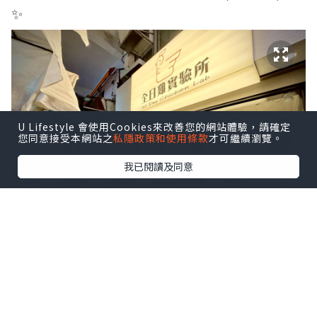
✨
U Lifestyle 會使用Cookies來改善您的網站體驗，請確定
您同意接受本網站之
私隱政策和使用條款
才可繼續瀏覽。
我已閱讀及同意
今次行過旺角通菜街，見到一間長龍小
店，好奇之下跟住人流去搵食，發現這店
餐牌種類非常簡單，主打售賣不同部位的