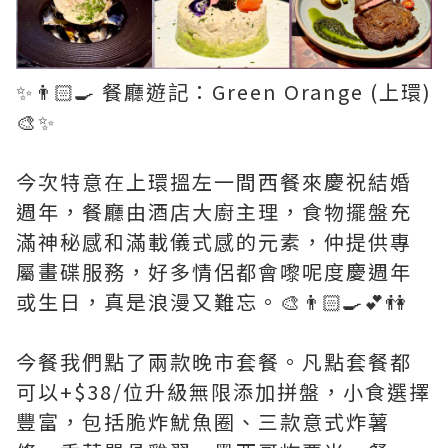
✨👨🏻‍🍳 餐廳遊記：Green Orange (上環)
🎨✨
今次特意在上環搵左一間西餐來慶祝結婚
週年，餐廳由酒店大廚主理，食物擺盤充
滿神秘感和滿載儀式感的元素，仲提供專
屬畫碟服務，好多情侶都會嚟呢度慶週年
或生日，真是浪漫又難忘。🎨👨🏻‍🍳💕👫
今餐我們點了兩款晚市套餐。凡點套餐都
可以+$38/位升級無限添加拼盤，小食選擇
豐富，包括脆炸魷魚圈、三款意式炸薯