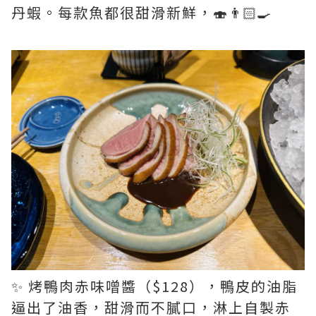
丹蝦。每款魚都很甜滑新鮮，🍣👨🏻‍🍳
✨ 烤鴨肉赤味噌醬（$128），鴨皮的油脂
逼出了油香，甜滑而不膩口，淋上自製赤