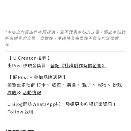
*本站之內容由作者所提供，並不代表本站的立場。因此本站對
所有博客的立場、真實性、準確性及完整性不負任何法律責
任。
【 U Creator 招募 】
出Post賺現金獎賞 l
登記《社群創作有價企劃》
【 睇Post + 參加品牌活動 】
瀏覽更多社群
打卡
丶
旅遊
丶
美食
丶
親子
丶
寵物
丶
扮靚
攻略
及
活動情報
U Blog開咗WhatsApp啦！發掘更多吃喝玩樂資訊！
Follow 我哋
！