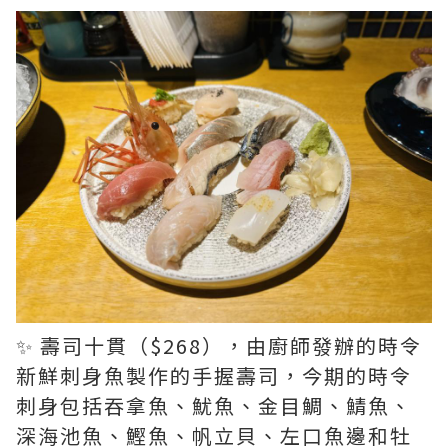
✨ 壽司十貫（$268），由廚師發辦的時令
新鮮刺身魚製作的手握壽司，今期的時令
刺身包括吞拿魚、魷魚、金目鯛、鯖魚、
深海池魚、鰹魚、帆立貝、左口魚邊和牡