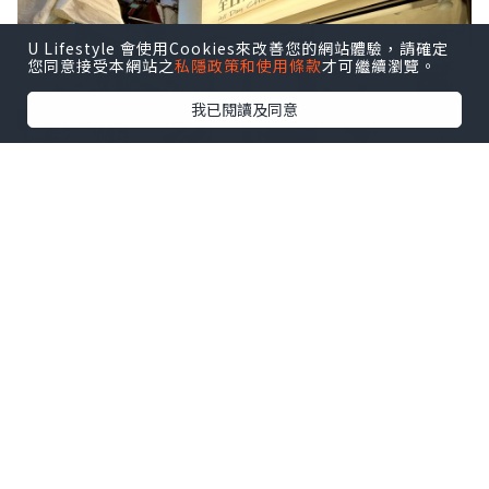
U Lifestyle 會使用Cookies來改善您的網站體驗，請確定
您同意接受本網站之
私隱政策和使用條款
才可繼續瀏覽。
我已閱讀及同意
今次行過旺角通菜街，見到一間長龍小
店，好奇之下跟住人流去搵食，發現這店
餐牌種類非常簡單，主打售賣不同部位的
溫泉雞，而且價格親民。店舖雖然細細
間，但上餐速度快，就算排長龍，等候時
間都唔會太耐。👭👬🍗🐥