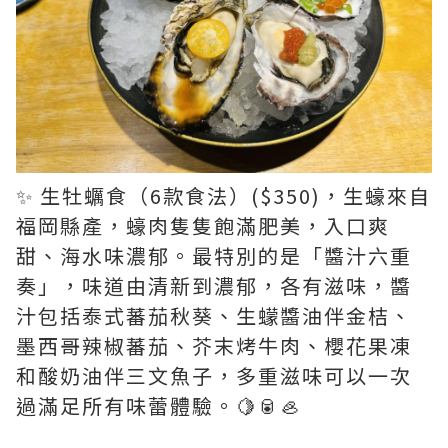
✨ 生牡蠣食（6款食法）($350)，生蠔來自
福岡縣產，蠔肉隻隻飽滿肥美，入口爽
甜、海水味濃郁。最特別的是「醬汁六重
奏」，味道由清新到濃郁，各有滋味，醬
汁包括泰式蕃茄秋葵、生蠓醬油伴金桔、
墨西哥辣椒蕃茄、芥末烤牛肉、櫻花果凍
和酸奶油伴三文魚子，多重滋味可以一次
過滿足所有味蕾體驗。🍋🥫🦪