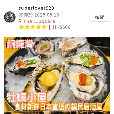
superlover920
發佈於 2025.05.13
追蹤
The L. Square
HK$600