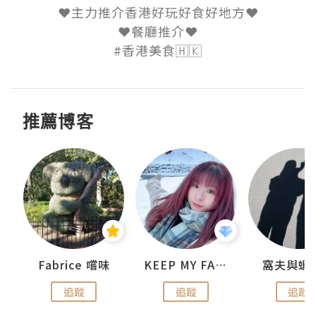
❤️主力推介香港好玩好食好地方❤️

❤️餐廳推介❤️

#香港美食🇭🇰
推薦博客
Fabrice 嚐味
KEEP MY FAITH
窩夫與蝦
追蹤
追蹤
追蹤