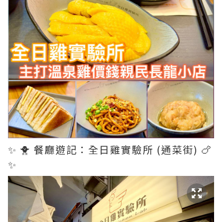
✨ 🐥 餐廳遊記：全日雞實驗所 (通菜街) 🍗
✨