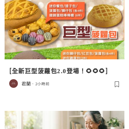
[全新巨型菠蘿包2.0登場！🌻🌻🌻]
君蘭
2小時前