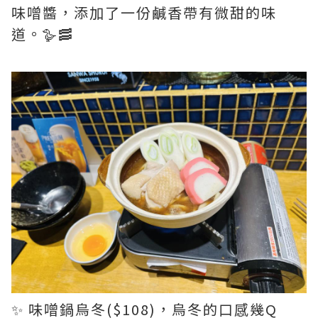
味噌醬，添加了一份鹹香帶有微甜的味
道。🪿🥓
✨ 味噌鍋烏冬($108)，烏冬的口感幾Q