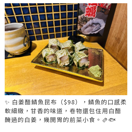
✨ 白姜醋鯖魚昆布（$98），鯖魚的口感柔
軟細緻，甘香的味道，卷物還包住用白醋
醃過的白姜，幾開胃的前菜小食。🫔🐟