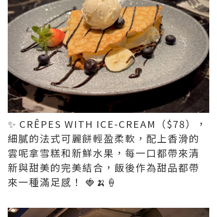
✨ CRÊPES WITH ICE-CREAM（$78），
細膩的法式可麗餅輕盈柔軟，配上香滑的
雲呢拿雪糕和新鮮水果，每一口都帶來清
新與甜美的完美結合，飯後作為甜品都帶
來一種滿足感！ 🍓🍌🍦