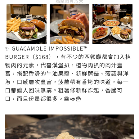
點擊圖片放大
✨ GUACAMOLE IMPOSSIBLE™
BURGER（$168），有不少的西餐廳都會加入植
物肉的元素，代替漢堡扒，植物肉扒的肉汁豐
富，搭配香滑的牛油果醬、新鮮蘑菇、菠蘿與洋
蔥，口感層次豐富，菠蘿帶有香烤的味道，每一
口都讓人回味無窮。粗薯條新鮮炸起，香脆可
口，而且份量都很多。🍔🥑🍟