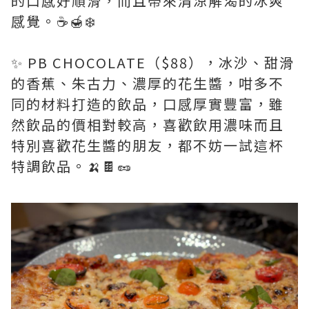
的口感好順滑，而且帶來清涼解渴的冰爽
感覺。☕🍯❄️
✨ PB CHOCOLATE（$88），冰沙、甜滑
的香蕉、朱古力、濃厚的花生醬，咁多不
同的材料打造的飲品，口感厚實豐富，雖
然飲品的價相對較高，喜歡飲用濃味而且
特別喜歡花生醬的朋友，都不妨一試這杯
特調飲品。🍌🍫🥜