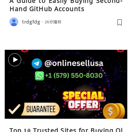
A Guide to Easily Buying Second-
Hand GitHub Accounts
trdgfdg
26分鐘前
Top 10 Trusted Sites for Buying Ol