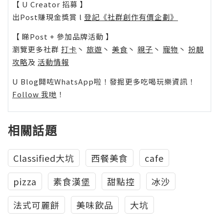
【 U Creator 招募 】
出Post賺現金獎賞 l
登記《社群創作有價企劃》
【 睇Post + 參加品牌活動 】
瀏覽更多社群
打卡
丶
旅遊
丶
美食
丶
親子
丶
寵物
丶
扮靚
攻略
及
活動情報
U Blog開咗WhatsApp啦！發掘更多吃喝玩樂資訊！
Follow 我哋
！
相關話題
Classified大坑
西餐美食
cafe
pizza
素食漢堡
甜點控
冰沙
法式可麗餅
美味飲品
大坑