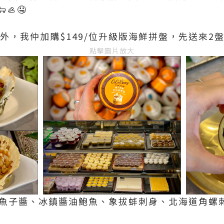
🦪🤤
題外，我仲加購$149/位升級版海鮮拼盤，先送來2
點擊圖片放大
是魚子醬、冰鎮醬油鮑魚、象拔蚌刺身、北海道角螺