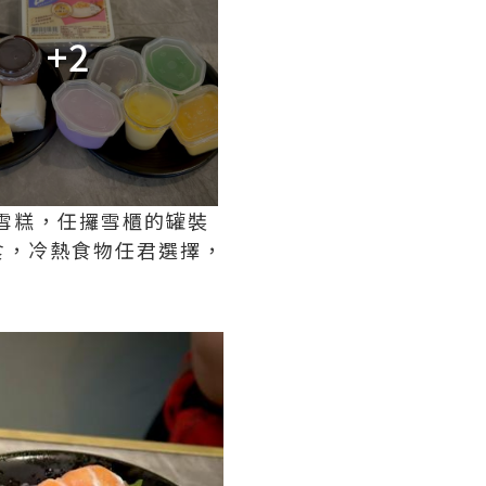
+2
裝雪糕，任攞雪櫃的罐裝
食，冷熱食物任君選擇，