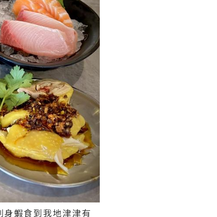
刺身蝦食到我地津津有