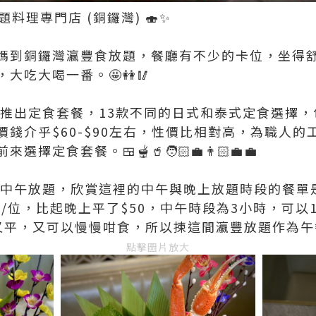
題料理專門店 (銅鑼灣) 🍣✨
媽到銅鑼灣瀛豐食放題，餐廳有不少的卡位，坐得
大吃大喝一番。🤩👭🥢
，還推出定食套餐，13款不同的日式和泰式定食選擇
錢介乎$60-$90左右，性價比相對高，為職人
定食套餐。🍱🫕🥤🧑🏻‍💼👨🏻‍💼💼
選擇中午放題，欣賞這裡的中午與晚上放題時段的餐單
9/位，比起晚上平了$50，中午時段為3小時，可以
又平，又可以慢慢咁食，所以揀這間瀛豐放題作為午
點擊圖片放大