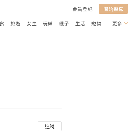
會員登記
開始撰寫
食
旅遊
女生
玩樂
親子
生活
寵物
行山
更多
打卡
追蹤