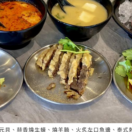
燒元貝、蒜香燒生蠔、燒羊腩、火炙左口魚邊、泰式