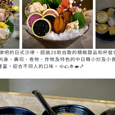
沙律吧的日式沙律、超過20款自取的精緻甜品和杯
刺身、壽司、卷物、炸物及特色的中日韓小炒及小
富，迎合不同人的口味。🥘🌮🧆🍣🍤