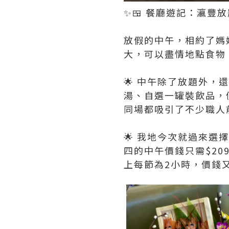
✨🍱 餐廳遊記：瀛豐放
放假的中午，相約了媽
大，可以盡情地點食物，
🌟 中午除了放題外
湯、自選一罐裝飲品，價
同場都吸引了不少職人前來選擇
🌟 我地今次就過來
四的中午價錢只需$20
上每節為2小時，價錢