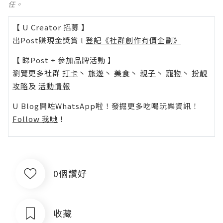
任。
【 U Creator 招募 】
出Post賺現金獎賞 l
登記《社群創作有價企劃》
【 睇Post + 參加品牌活動 】
瀏覽更多社群
打卡
丶
旅遊
丶
美食
丶
親子
丶
寵物
丶
扮靚
攻略
及
活動情報
U Blog開咗WhatsApp啦！發掘更多吃喝玩樂資訊！
Follow 我哋
！
0個讚好
收藏