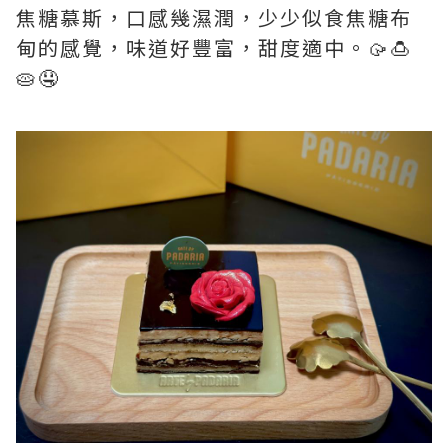
焦糖慕斯，口感幾濕潤，少少似食焦糖布
甸的感覺，味道好豐富，甜度適中。🥠🍮
🥧🤤