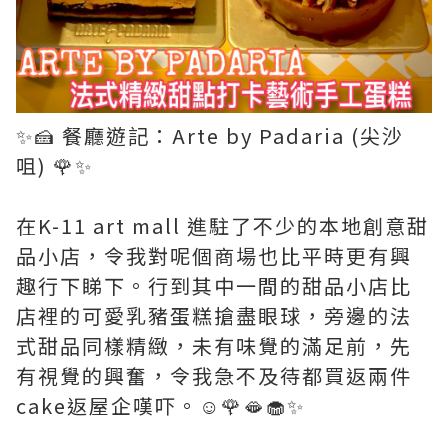
✨🍰 餐廳遊記：Arte by Padaria (尖沙
咀) 🌹✨
在K-11 art mall 進駐了不少的本地創意甜
品小店，令我對呢個商場也比平時更有興
趣行下睇下。行到其中一間的甜品小店比
店裡的可愛乳豬蛋糕搶盡眼球，旁邊的法
式甜品同樣精緻，未有味覺的滿足前，先
有視覺的興奮，令我急不及待都買返兩件
cake返屋企嘆吓。☺️🌹🫦🧁✨