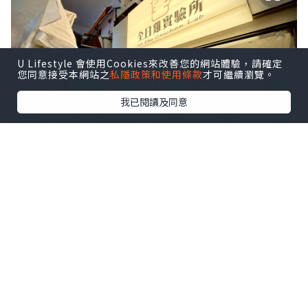
U Lifestyle 會使用Cookies來改善您的網站體驗，請確定
您同意接受本網站之
私隱政策和使用條款
才可繼續瀏覽。
我已閱讀及同意
今次行過旺角通菜街，見到一間長龍小
店，好奇之下跟住人流去搵食，發現這店
餐牌種類非常簡單，主打售賣不同部位的
溫泉雞，而且價格親民。店舖雖然細細
間，但上餐速度快，就算排長龍，等候時
間都唔會太耐。👭👬🍗🐥