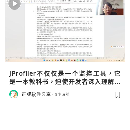
JProfiler不仅仅是一个监控工具，它
是一本教科书，迫使开发者深入理解JV
M的内存模型、垃圾回收机制和并发原
正版软件分享
9小時前
理。通过直观的可视化数据，它将抽象
的性能问题具象化为代码行号。对于一
名追求卓越的Java