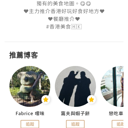
獨有的美食地圖。😋😋

❤️主力推介香港好玩好食好地方❤️

❤️餐廳推介❤️

#香港美食🇭🇰
推薦博客
Fabrice 嚐味
窩夫與蝦子餅
戀吃車
追蹤
追蹤
追蹤