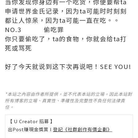
当你发现你身边有一个吃货，你便要帮ta
申请世界金氏记录，因为ta可能时时刻刻
都让人惊呆，因为ta可能一直在吃。。
NO.3 偷吃罪
你只要偷吃了，ta的食物，你就会给ta打
死或骂死
好了今天就说到这下次再说吧！SEE YOU!
*本站之內容由作者所提供，並不代表本站的立場。因此本站對
所有博客的立場、真實性、準確性及完整性不負任何法律責
任。
【 U Creator 招募 】
出Post賺現金獎賞 l
登記《社群創作有價企劃》