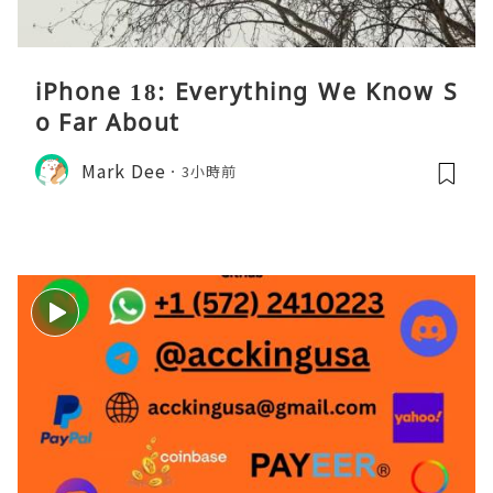
iPhone 18: Everything We Know S
o Far About
Mark Dee
3小時前