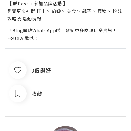
【 睇Post + 參加品牌活動 】
瀏覽更多社群
打卡
丶
旅遊
丶
美食
丶
親子
丶
寵物
丶
扮靚
攻略
及
活動情報
U Blog開咗WhatsApp啦！發掘更多吃喝玩樂資訊！
Follow 我哋
！
0個讚好
收藏