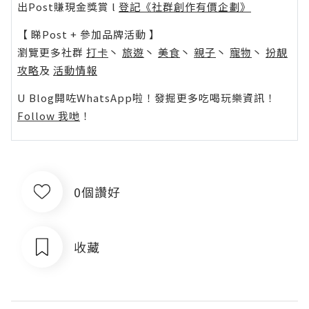
出Post賺現金獎賞 l
登記《社群創作有價企劃》
【 睇Post + 參加品牌活動 】
瀏覽更多社群
打卡
丶
旅遊
丶
美食
丶
親子
丶
寵物
丶
扮靚
攻略
及
活動情報
U Blog開咗WhatsApp啦！發掘更多吃喝玩樂資訊！
Follow 我哋
！
0個讚好
收藏