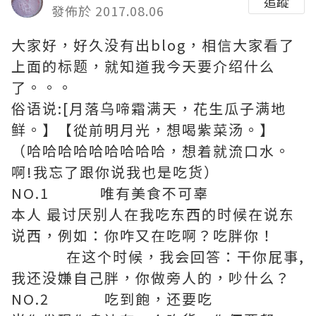
追蹤
發佈於 2017.08.06
大家好，好久没有出blog，相信大家看了
上面的标题，就知道我今天要介绍什么
了。。。
俗语说:[月落乌啼霜满天，花生瓜子满地
鲜。】【從前明月光，想喝紫菜汤。】
（哈哈哈哈哈哈哈哈哈，想着就流口水。
啊!我忘了跟你说我也是吃货）
NO.1 唯有美食不可辜
本人 最讨厌别人在我吃东西的时候在说东
说西，例如：你咋又在吃啊？吃胖你！
在这个时候，我会回答：干你屁事,
我还没嫌自己胖，你做旁人的，吵什么？
NO.2 吃到飽，还要吃