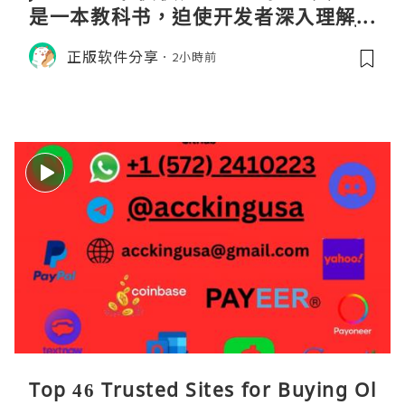
是一本教科书，迫使开发者深入理解JV
M的内存模型、垃圾回收机制和并发原
正版软件分享
2小時前
理。通过直观的可视化数据，它将抽象
的性能问题具象化为代码行号。对于一
名追求卓越的Java
Top 46 Trusted Sites for Buying Ol