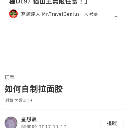
槤D197 貓山王無限任食！」
窮遊達人 Mr.TravelGenius
3小時前
玩樂
如何自制拉面胶
瀏覽次數:519
星想晨
追蹤
發佈於 2017.11.17