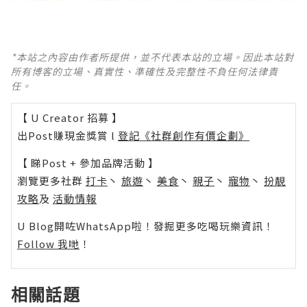
*本站之內容由作者所提供，並不代表本站的立場。因此本站對
所有博客的立場、真實性、準確性及完整性不負任何法律責
任。
【 U Creator 招募 】
出Post賺現金獎賞 l
登記《社群創作有價企劃》
【 睇Post + 參加品牌活動 】
瀏覽更多社群
打卡
丶
旅遊
丶
美食
丶
親子
丶
寵物
丶
扮靚
攻略
及
活動情報
U Blog開咗WhatsApp啦！發掘更多吃喝玩樂資訊！
Follow 我哋
！
相關話題