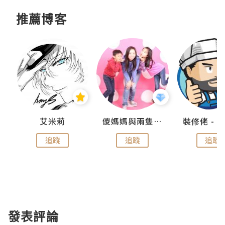
推薦博客
點滴
艾米莉
儍媽媽與兩隻小魔怪之家
追蹤
追蹤
追蹤
發表評論