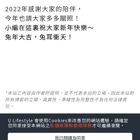
2022年感謝大家的陪伴，
今年也請大家多多關照！
小編在這裏祝大家新年快樂～
兔年大吉，兔耳衝天！
*本站之內容由作者所提供，並不代表本站的立場。因此本站對
所有博客的立場、真實性、準確性及完整性不負任何法律責
任。
【 U Creator 招募 】
U Lifestyle 會使用Cookies來改善您的網站體驗，請確定
您同意接受本網站之
私隱政策和使用條款
才可繼續瀏覽。
出Post賺現金獎賞 l
登記《社群創作有價企劃》
我已閱讀及同意