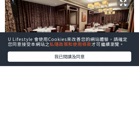
U Lifestyle 會使用Cookies來改善您的網站體驗，請確定
您同意接受本網站之
私隱政策和使用條款
才可繼續瀏覽。
我已閱讀及同意
迎賓小食先行：昆布麻辣鮑魚微辣鮮甜、
蘋果蜜餞雞肝撻邪惡香濃，配上兩款特
飲，為晚宴揭開序幕。