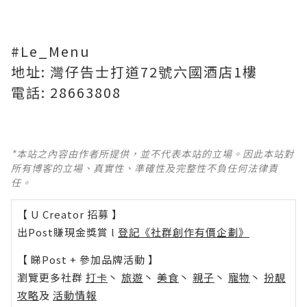
#Le_Menu
地址: 灣仔告士打道72號六國酒店1樓
電話: 28663808
*本站之內容由作者所提供，並不代表本站的立場。因此本站對
所有博客的立場、真實性、準確性及完整性不負任何法律責
任。
【 U Creator 招募 】
出Post賺現金獎賞 l
登記《社群創作有價企劃》
【 睇Post + 參加品牌活動 】
瀏覽更多社群
打卡
丶
旅遊
丶
美食
丶
親子
丶
寵物
丶
扮靚
攻略
及
活動情報