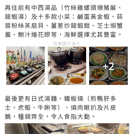
再往前有中西湯品（竹絲雞螺頭燉豬展、
龍蝦湯）及十多款小菜：鹹蛋黃金蝦、蒜
蓉粉絲蒸扇貝、薑蔥炒龍蝦鉗、芝士焗蟹
蓋、鮑汁燴花膠等，海鮮選擇尤其豐富。
點擊圖片放大
+2
最後更有日式湯麵、鐵板燒（煎鴨肝多
士、虎蝦、牛脷等）、燒肉眼扒及片皮
鵝，種類齊全，令人食指大動。