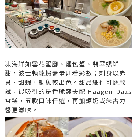
凍海鮮如雪花蟹腳、麵包蟹、翡翠螺鮮
甜，波士頓龍蝦膏量則看彩數；刺身以赤
貝、甜蝦、鯛魚較出色。甜品細件可逐款
試，最吸引的是香脆窩夫配 Haagen-Dazs
雪糕，五款口味任選，再加煉奶或朱古力
醬更滋味。