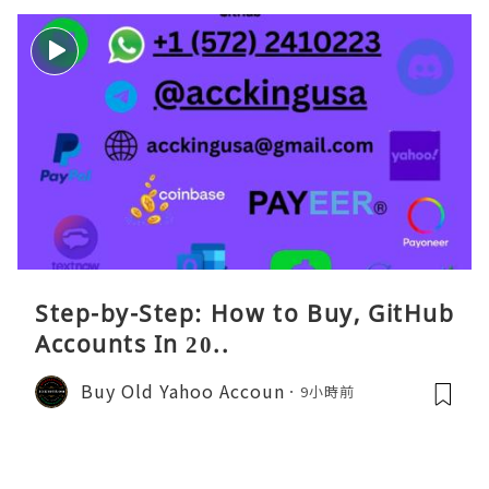
Step-by-Step: How to Buy, GitHub
Accounts In 20..
Buy Old Yahoo Accoun
9小時前