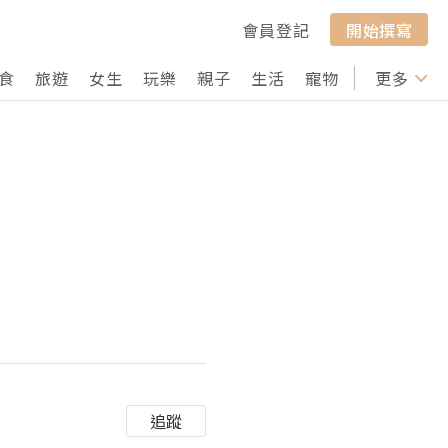
會員登記
開始撰寫
食
旅遊
女生
玩樂
親子
生活
寵物
行山
更多
打卡
追蹤