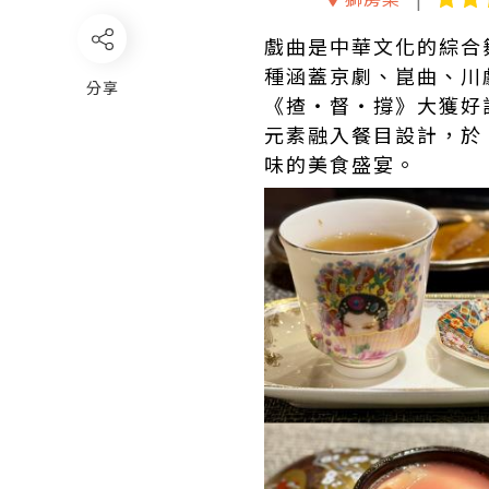
戲曲是中華文化的綜合
種涵蓋京劇、崑曲、川
分享
《揸‧督‧撐》大獲好
元素融入餐目設計，於 2
味的美食盛宴。