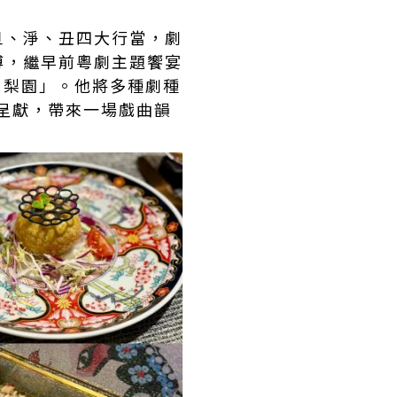
旦、淨、丑四大行當，劇
傅，繼早前粵劇主題饗宴
‧梨園」。他將多種劇種
獅房菜呈獻，帶來一場戲曲韻