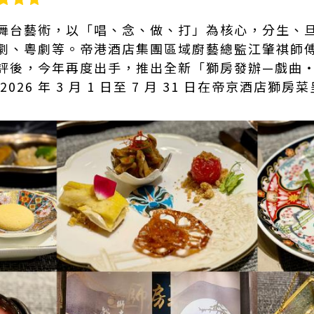
舞台藝術，以「唱、念、做、打」為核心，分生、
劇、粵劇等。帝港酒店集團區域廚藝總監江肇祺師
評後，今年再度出手，推出全新「獅房發辦—戲曲
026 年 3 月 1 日至 7 月 31 日在帝京酒店