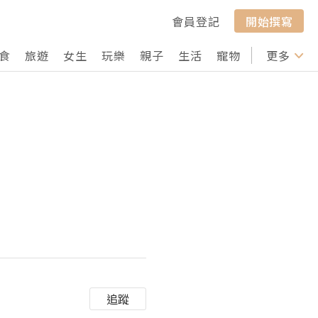
會員登記
開始撰寫
食
旅遊
女生
玩樂
親子
生活
寵物
行山
更多
打卡
追蹤