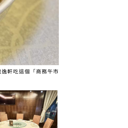
龍逸軒吃這個「商務午市