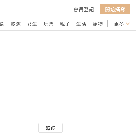
會員登記
開始撰寫
食
旅遊
女生
玩樂
親子
生活
寵物
行山
更多
打卡
追蹤