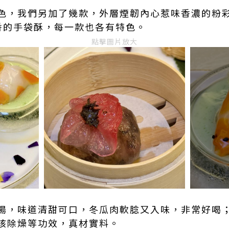
色，我們另加了幾款，外層煙韌內心惹味香濃的粉
蔔香的手袋酥，每一款也各有特色。
點擊圖片放大
湯，味道清甜可口，冬瓜肉軟腍又入味，非常好喝
咳除燥等功效，真材實料。