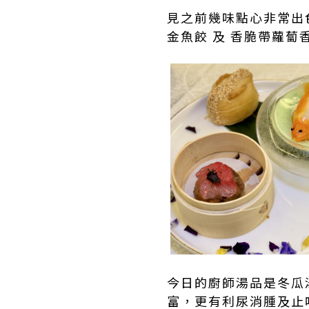
見之前幾味點心非常出
金魚餃 及 香脆帶蘿
今日的廚師湯品是冬瓜
富，更有利尿消腫及止