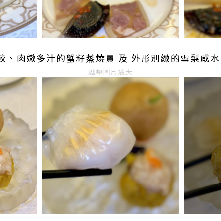
餃、肉嫩多汁的蟹籽蒸燒賣 及 外形別緻的雪梨咸水
點擊圖片放大