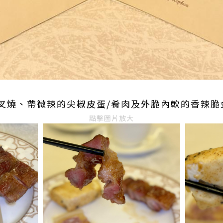
叉燒、帶微辣的尖椒皮蛋/肴肉及外脆內軟的香辣脆
點擊圖片放大