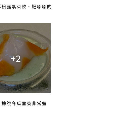
彩松露素菜餃、肥嘟嘟的
+2
；據說冬瓜營養非常豐