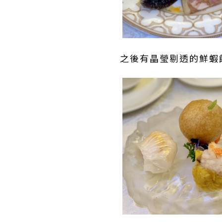
之後有晶瑩剔透的鮮蝦