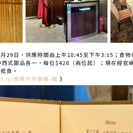
2月29日，供應時間由上午10:45至下午3:15；
西式甜品各一，每位$428（兩位起）；現在經官網 E
唔抵食。
/bit.ly/商務午市套餐-龍
》