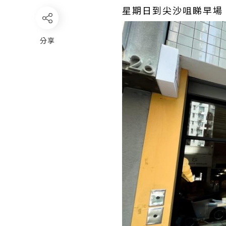
星期日到尖沙咀睇早場
分享