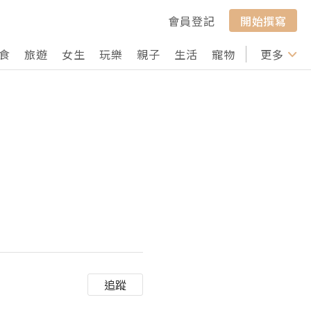
會員登記
開始撰寫
食
旅遊
女生
玩樂
親子
生活
寵物
行山
更多
打卡
追蹤