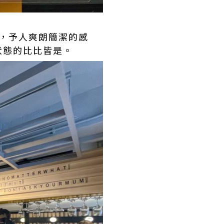
色調，予人爽朗簡潔的感
狀態的比比皆是。