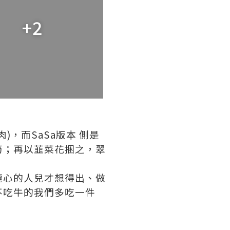
+2
，而SaSa版本 側是
筍；再以韮菜花捆之，翠
瓏心的人兒才想得出、做
不吃牛的我們多吃一件