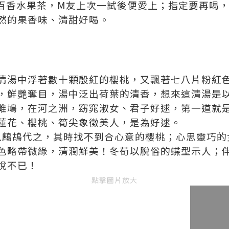
k - 百香水果茶，M友上次一試後便愛上；指定要再喝，Sa
然的果香味、清甜好喝。
清湯中浮著數十顆殷紅的櫻桃，又飄著七八片粉紅
，鮮艷奪目，湯中泛出荷葉的清香，想來這清湯是
雎鳩，在河之洲，窈窕淑女、君子好逑，第一道就
蓮花、櫻桃、筍尖象徵美人，是為好逑。
a 以鷓鴣代之，其時找不到合心意的櫻桃；心思靈巧
色略帶微綠，清潤鮮美！冬荀以脫俗的蝶型示人；
悅不已！
點擊圖片放大