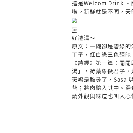
這是Welcom Drin
啦。新鮮就是不同，天
￼
好逑湯～
原文：一碗卻是碧綠的
丁子，紅白綠三色輝映
《詩經》第一篇：關關
湯」，荷葉象徵君子，
斑鳩是難尋了，Sas
替；將肉釀入其中。湯
論外觀與味道也叫人心