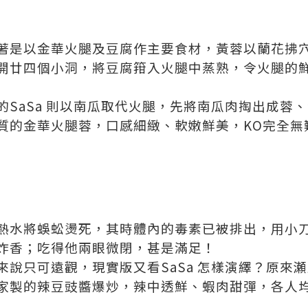
著是以金華火腿及豆腐作主要食材，黃蓉以蘭花拂
開廿四個小洞，將豆腐箝入火腿中蒸熟，令火腿的
的SaSa 則以南瓜取代火腿，先將南瓜肉掏出成蓉
質的金華火腿蓉，口感細緻、軟嫩鮮美，KO完全無
熱水將蜈蚣燙死，其時體內的毒素已被排出，用小
炸香；吃得他兩眼微閉，甚是滿足！
來說只可遠觀，現實版又看SaSa 怎樣演繹？原來
家製的辣豆豉醬爆炒，辣中透鮮、蝦肉甜彈，各人