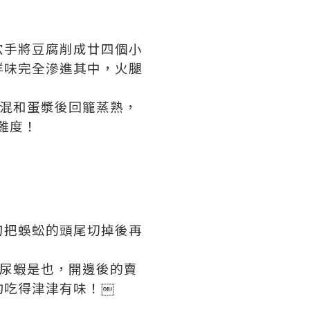
穴手將豆腐削成廿四個小
鮮味完全滲進其中，火腿
、混和蛋漿後回籠蒸熟，
難度！
刀把蜈蚣的頭尾切掉後再
瀬尿蝦是也，開邊後的賣
均吃得津津有味！￼