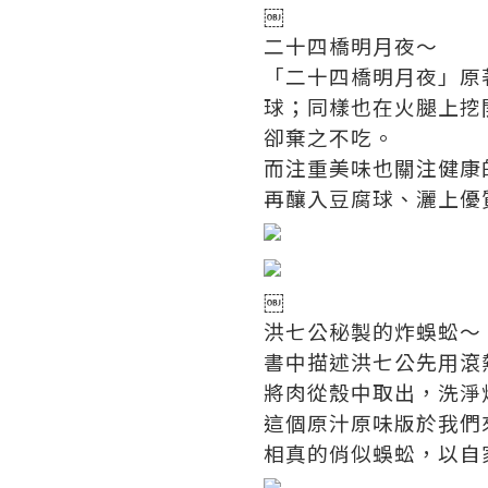
￼
二十四橋明月夜～
「二十四橋明月夜」原
球；同樣也在火腿上挖
卻棄之不吃。
而注重美味也關注健康
再釀入豆腐球、灑上優
￼
洪七公秘製的炸蜈蚣～
書中描述洪七公先用滾
將肉從殼中取出，洗淨
這個原汁原味版於我們
相真的俏似蜈蚣，以自