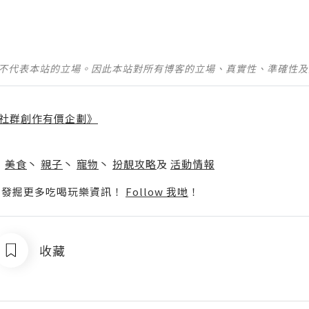
並不代表本站的立場。因此本站對所有博客的立場、真實性、準確性
社群創作有價企劃》
】
丶
美食
丶
親子
丶
寵物
丶
扮靚攻略
及
活動情報
p啦！發掘更多吃喝玩樂資訊！
Follow 我哋
！
收藏