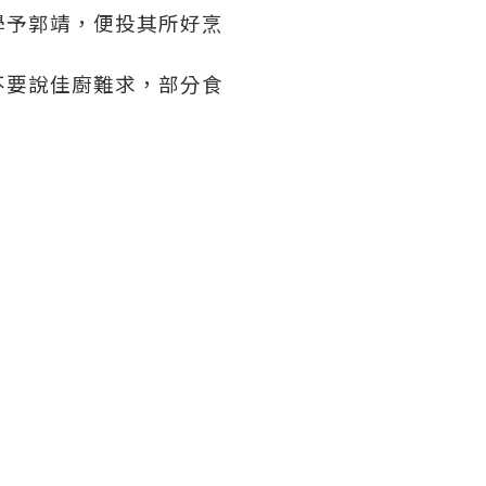
學予郭靖，便投其所好烹
不要說佳廚難求，部分食