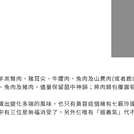
羔臀肉、豬耳尖、牛腰肉、兔肉及山麂肉(或者鹿肉)
、兔肉及豬肉，儘量保留箇中神韻；將肉類包覆露
織出變化多端的風味，也只有黃蓉這個擁有七竅玲
中有三位是無福消受了，另外仨唯有「捱義氣」代