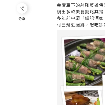
金庸筆下的射雕英雄傳
調出多款美食攏略其胃
多年前中環「鏞記酒家
分享
分享
材巳幾近絕跡，想吃卻