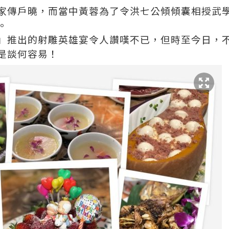
家傳戶曉，而當中黃蓉為了令洪七公傾傾囊相授武
。
」推出的射雕英雄宴令人讚嘆不已，但時至今日，
是談何容易！