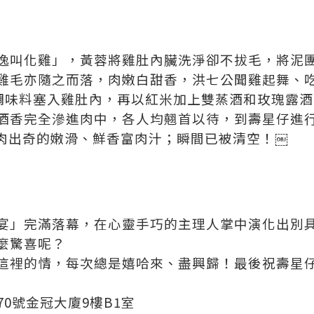
逸叫化雞」，黃蓉將雞肚內臟洗淨卻不拔毛，將泥
雞毛亦隨之而落，肉嫩白甜香，洪七公聞雞起舞、
蒜及調味料塞入雞肚內，再以紅米加上雙蒸酒和玫瑰露
酒香完全滲進肉中，各人均翹首以待，到壽星仔進
肉出奇的嫩滑、鮮香富肉汁；瞬間已被清空！￼
宴」完滿落幕，在心靈手巧的主理人掌中演化出別具
麼驚喜呢？
這裡的情，每次總是嬉哈來、盡興歸！最後祝壽星
-70號金冠大廈9樓B1室