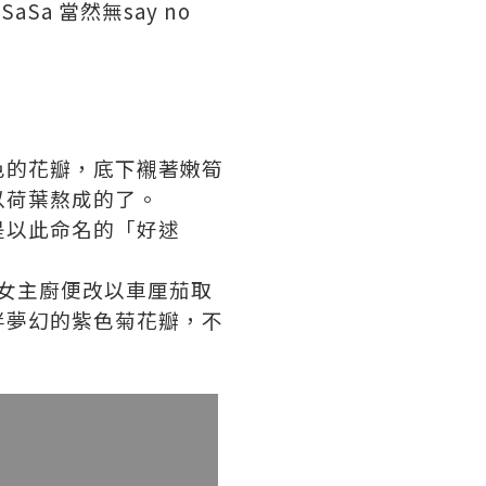
Sa 當然無say no
色的花瓣，底下襯著嫩筍
以荷葉熬成的了。
是以此命名的「好逑
的女主廚便改以車厘茄取
伴夢幻的紫色菊花瓣，不