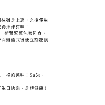
團往雞身上裹，之後便生
吃得津津有味！
酒，荷葉緊緊包著雞身，
行開雞儀式後便立刻起筷
一格的美味！SaSa，
仔生日快樂、身體健康！