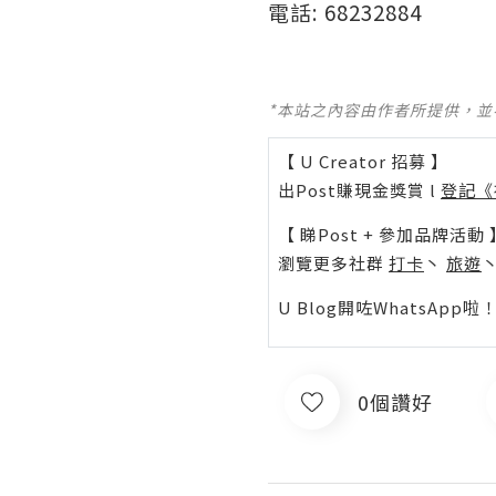
電話: 68232884
*本站之內容由作者所提供，
【 U Creator 招募 】
出Post賺現金獎賞 l
登記《
【 睇Post + 參加品牌活動 
瀏覽更多社群
打卡
丶
旅遊
U Blog開咗WhatsAp
0個讚好