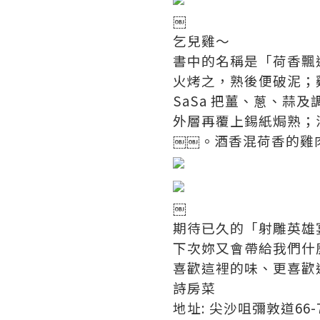
￼
乞兒雞～
書中的名稱是「荷香飄
火烤之，熟後便破泥；
SaSa 把薑、蔥、
外層再覆上錫紙焗熟；
￼￼。酒香混荷香的雞
￼
期待已久的「射雕英雄
下次妳又會帶給我們什
喜歡這裡的味、更喜歡
詩房菜
地址: 尖沙咀彌敦道66