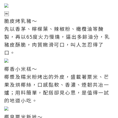
￼
脆皮烤乳豬～
先以香茅、檸檬葉、辣椒粉、橄欖油等醃
製，再以65度火力慢燒，逼出多餘油分，乳
豬皮酥脆，肉質嫩滑可口，叫人怎忍得了
口。
椰香小米榚～
椰漿及糯米粉烤出的外皮，盛載著粟米、芒
果及烘椰絲，口感黏軟、香濃、煙韌共冶一
爐；用料簡單，配搭卻見心思，是值得一試
的地道小吃。
椰皇粟米新地～