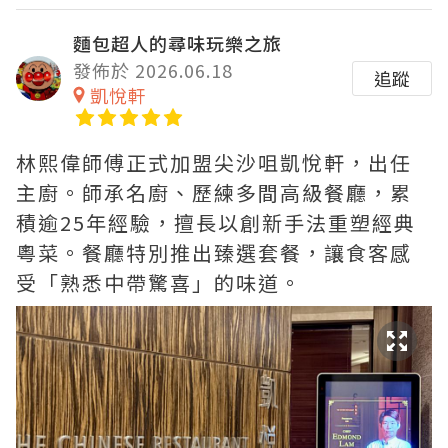
麵包超人的尋味玩樂之旅
發佈於 2026.06.18
追蹤
凱悅軒
林熙偉師傅正式加盟尖沙咀凱悅軒，出任
主廚。師承名廚、歷練多間高級餐廳，累
積逾25年經驗，擅長以創新手法重塑經典
粵菜。餐廳特別推出臻選套餐，讓食客感
受「熟悉中帶驚喜」的味道。