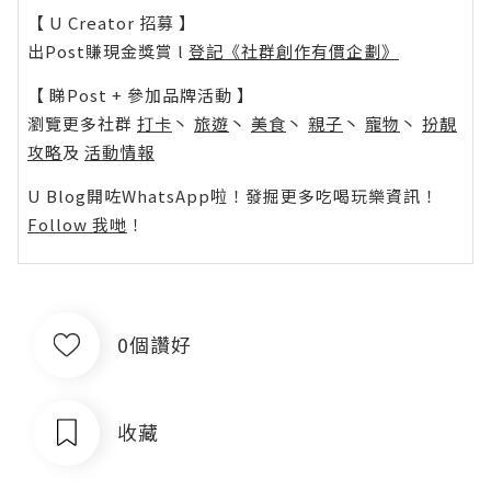
【 U Creator 招募 】
出Post賺現金獎賞 l
登記《社群創作有價企劃》
【 睇Post + 參加品牌活動 】
瀏覽更多社群
打卡
丶
旅遊
丶
美食
丶
親子
丶
寵物
丶
扮靚
攻略
及
活動情報
U Blog開咗WhatsApp啦！發掘更多吃喝玩樂資訊！
Follow 我哋
！
0個讚好
收藏