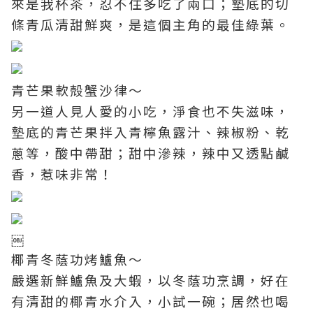
來是我杯茶，忍不住多吃了兩口；墊底的切
條青瓜清甜鮮爽，是這個主角的最佳綠葉。
青芒果軟殻蟹沙律～
另一道人見人愛的小吃，淨食也不失滋味，
墊底的青芒果拌入青檸魚露汁、辣椒粉、乾
蔥等，酸中帶甜；甜中滲辣，辣中又透點鹹
香，惹味非常！
￼
椰青冬蔭功烤鱸魚～
嚴選新鮮鱸魚及大蝦，以冬蔭功烹調，好在
有清甜的椰青水介入，小試一碗；居然也喝