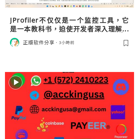
JProfiler不仅仅是一个监控工具，它
是一本教科书，迫使开发者深入理解JV
M的内存模型、垃圾回收机制和并发原
正版软件分享
3小時前
理。通过直观的可视化数据，它将抽象
的性能问题具象化为代码行号。对于一
名追求卓越的Java