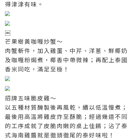
得津津有味。
￼
芒果樹黃咖喱炒蟹～
肉蟹斬件，加入雞蛋、中芹、洋蔥、鮮椰奶
及咖喱粉焗煮，椰香中帶微辣；再配上泰國
香米同吃，滿足至極！
招牌五味脆皮雞～
以五種材質醃製後再風乾，續以低溫慢煮；
最後用高溫將雞皮炸至酥脆；經過幾道不同
的工序成就了皮脆肉嫩的桌上佳餚；沾了泰
式海南雞醬就是徹頭徹尾的泰好味啦！