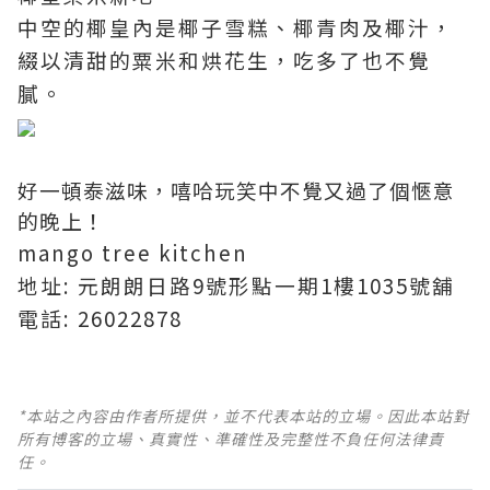
中空的椰皇內是椰子雪糕、椰青肉及椰汁，
綴以清甜的粟米和烘花生，吃多了也不覺
膩。
好一頓泰滋味，嘻哈玩笑中不覺又過了個愜意
的晚上！
mango tree kitchen
地址: 元朗朗日路9號形點一期1樓1035號舖
電話: 26022878
*本站之內容由作者所提供，並不代表本站的立場。因此本站對
所有博客的立場、真實性、準確性及完整性不負任何法律責
任。