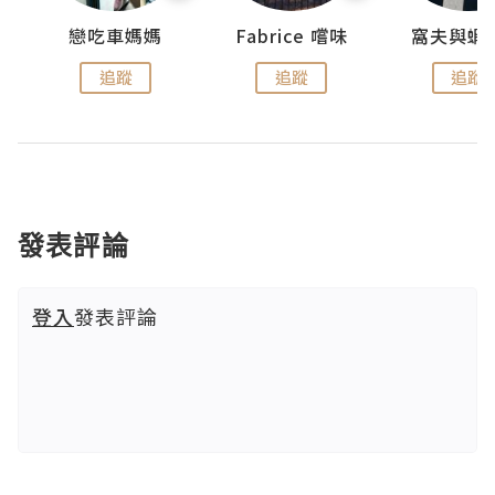
戀吃車媽媽
Fabrice 嚐味
窩夫與蝦
追蹤
追蹤
追蹤
發表評論
登入
發表評論