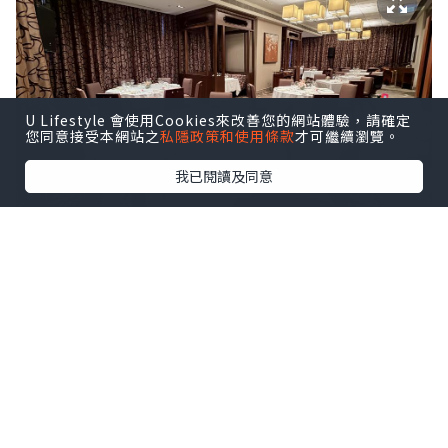
U Lifestyle 會使用Cookies來改善您的網站體驗，請確定
您同意接受本網站之
私隱政策和使用條款
才可繼續瀏覽。
我已閱讀及同意
迎賓小食先行：昆布麻辣鮑魚微辣鮮甜、
蘋果蜜餞雞肝撻邪惡香濃，配上兩款特
飲，為晚宴揭開序幕。