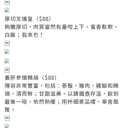
￼
厚切叉燒皇（$88）
夠膽厚切，肉質當然有番咁上下，蜜香鬆軟，
白飯；我來也！
￼
￼
養肝參燉鷓鴣（$88）
陣容非常豐富，包括：蔘鬚，豬肉，雞腳和鷓
鴣，清而鮮；甘甜滋美。以鑄鐵壺存溫，飲到
最後一啖，依然熱暖；用杯細意品嚐，寧舍風
雅。
￼