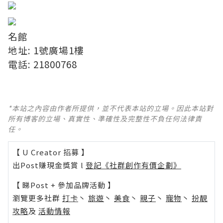
名館
地址: 1號廣場1樓
電話: 21800768
*本站之內容由作者所提供，並不代表本站的立場。因此本站對
所有博客的立場、真實性、準確性及完整性不負任何法律責
任。
【 U Creator 招募 】
出Post賺現金獎賞 l
登記《社群創作有價企劃》
【 睇Post + 參加品牌活動 】
瀏覽更多社群
打卡
丶
旅遊
丶
美食
丶
親子
丶
寵物
丶
扮靚
攻略
及
活動情報