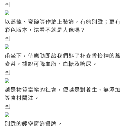
￼
以蒸籠、瓷碗等作牆上裝飾，有夠別緻；更有
彩色版本，遠看不就是人像嗎？
￼
甫坐下，侍應隨即給我們斟了杯麥香怡神的蕎
麥茶，據說可降血脂、血糖及糖尿。
￼
越是物質富裕的社會，便越是對養生、無添加
等食材關注。
￼
別緻的鏤空窗飾餐牌。