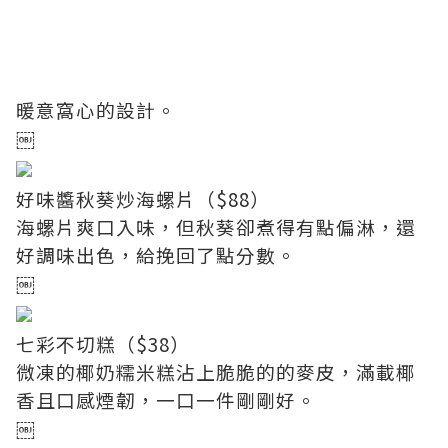
暖意窩心的設計。
￼
好味醬秋葵炒海螺片（$88）
海螺片爽口入味，但秋葵卻煮得有點偏淋，還
好調味出色，給挽回了點分數。
￼
七彩不切糕（$38）
微凍的椰奶糯米糕沾上脆脆的的麥皮，滿載椰
香且口感煙韌，一口一件剛剛好。
￼