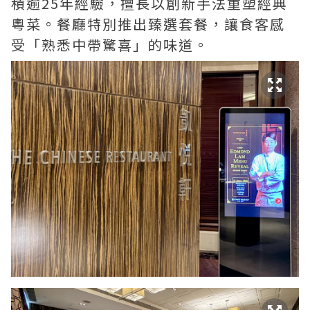
積逾25年經驗，擅長以創新手法重塑經典
粵菜。餐廳特別推出臻選套餐，讓食客感
受「熟悉中帶驚喜」的味道。