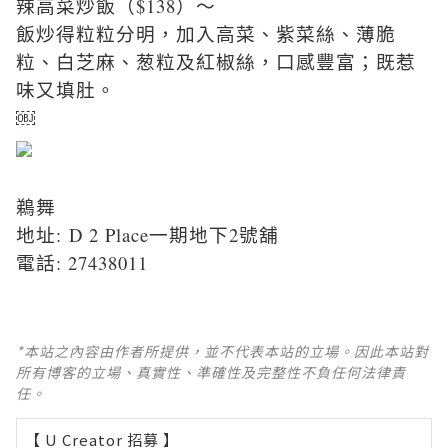
辣高菜炒飯（$138）～
飯炒得粒粒分明，加入高菜、紫菜絲、薄脆
粒、白芝麻、葱粒及紅椒絲，口感豐富；既惹
味又填肚。
￼
鵜舞
地址: D 2 Place一期地下2號舖
電話: 27438011
*本站之內容由作者所提供，並不代表本站的立場。因此本站對
所有博客的立場、真實性、準確性及完整性不負任何法律責
任。
【 U Creator 招募 】