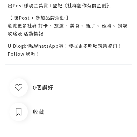
出Post賺現金獎賞 l
登記《社群創作有價企劃》
【 睇Post + 參加品牌活動 】
瀏覽更多社群
打卡
丶
旅遊
丶
美食
丶
親子
丶
寵物
丶
扮靚
攻略
及
活動情報
U Blog開咗WhatsApp啦！發掘更多吃喝玩樂資訊！
Follow 我哋
！
0個讚好
收藏