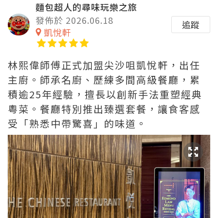
麵包超人的尋味玩樂之旅
發佈於 2026.06.18
追蹤
凱悅軒
林熙偉師傅正式加盟尖沙咀凱悅軒，出任
主廚。師承名廚、歷練多間高級餐廳，累
積逾25年經驗，擅長以創新手法重塑經典
粵菜。餐廳特別推出臻選套餐，讓食客感
受「熟悉中帶驚喜」的味道。