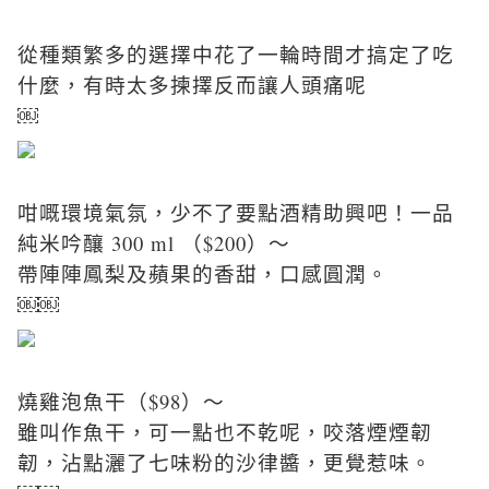
從種類繁多的選擇中花了一輪時間才搞定了吃
什麼，有時太多揀擇反而讓人頭痛呢
￼
咁嘅環境氣氛，少不了要點酒精助興吧！一品
純米吟釀 300 ml （$200）～
帶陣陣鳳梨及蘋果的香甜，口感圓潤。
￼￼
燒雞泡魚干（$98）～
雖叫作魚干，可一點也不乾呢，咬落煙煙韌
韌，沾點灑了七味粉的沙律醬，更覺惹味。