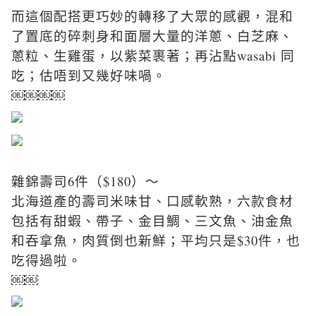
而這個配搭更巧妙的轉移了大眾的感觀，混和
了置底的碎刺身和面層大量的洋蔥、白芝麻、
蔥粒、生雞蛋，以紫菜裹著；再沾點wasabi 同
吃；估唔到又幾好味喎。
￼￼￼￼
雜錦壽司6件（$180）～
北海道產的壽司米味甘、口感軟熟，六款食材
包括有甜蝦、帶子、金目鯛、三文魚、油金魚
和吞拿魚，肉質倒也新鮮；平均只是$30件，也
吃得過啦。
￼￼