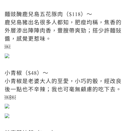
麵豉醃鹿兒島五花豚肉（$118）～
鹿兒島豬出名很多人都知，肥瘦均稱，焦香的
外層渗出陣陣肉香，豐膄帶爽勁；搭少許麵䜴
醬，感覺更惹味。
￼
小青椒（$48）～
小青椒是老婆大人的至愛，小巧的骰，經改良
後一點也不辛辣；我也可毫無顧慮的吃下去。
￼￼