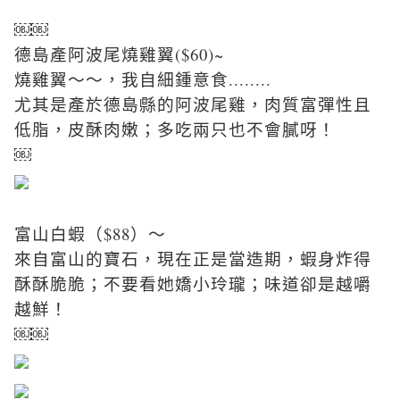
￼￼
德島產阿波尾燒雞翼($60)~
燒雞翼～～，我自細鍾意食........
尤其是產於德島縣的阿波尾雞，肉質富彈性且
低脂，皮酥肉嫩；多吃兩只也不會膩呀！
￼
富山白蝦（$88）～
來自富山的寶石，現在正是當造期，蝦身炸得
酥酥脆脆；不要看她嬌小玲瓏；味道卻是越嚼
越鮮！
￼￼