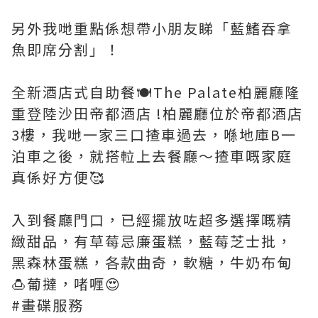
另外我哋重點係想帶小朋友睇「藍鰭吞拿
魚即席分割」！
全新酒店式⾃助餐🍽️The Palate柏麗廳隆
重登陸沙⽥帝都酒店 !柏麗廳位於帝都酒店
3樓，我哋一家三口揸車過去，喺地庫B一
泊車之後，就搭𨋢上去餐廳～揸車嘅家庭
真係好方便🥰
入到餐廳門口，已經擺放咗超多選擇嘅精
緻甜品，有草莓忌廉蛋糕，藍莓芝士批，
黑森林蛋糕，各款曲奇，軟糖，牛奶布甸
🍮葡撻，啫喱😍
#畫碟服務