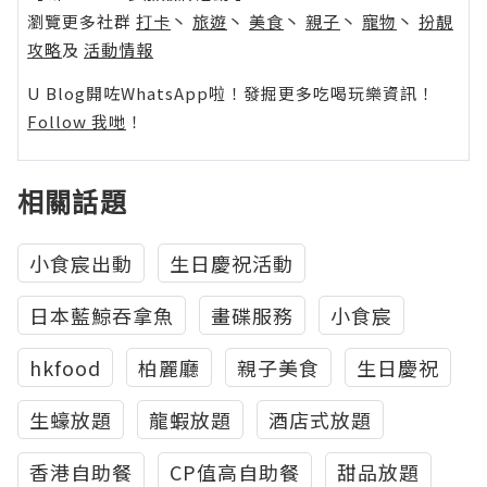
瀏覽更多社群
打卡
丶
旅遊
丶
美食
丶
親子
丶
寵物
丶
扮靚
攻略
及
活動情報
U Blog開咗WhatsApp啦！發掘更多吃喝玩樂資訊！
Follow 我哋
！
相關話題
小食宸出動
生日慶祝活動
日本藍鯨吞拿魚
畫碟服務
小食宸
hkfood
柏麗廳
親子美食
生日慶祝
生蠔放題
龍蝦放題
酒店式放題
香港自助餐
CP值高自助餐
甜品放題