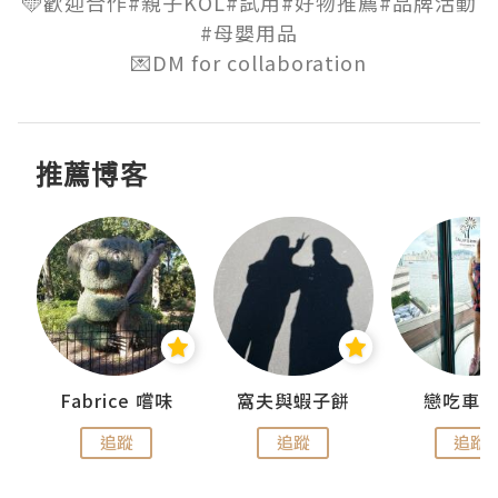
🩵歡迎合作#親子KOL#試用#好物推薦#品牌活動
#母嬰用品

💌DM for collaboration
推薦博客
Fabrice 嚐味
窩夫與蝦子餅
戀吃車
追蹤
追蹤
追蹤