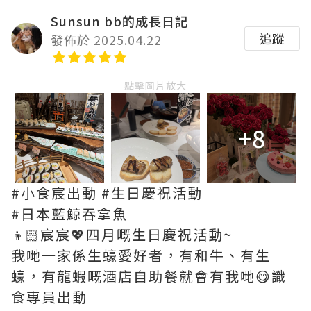
Sunsun bb的成長日記
追蹤
發佈於 2025.04.22
點擊圖片放大
+8
#小食宸出動 #生日慶祝活動
#日本藍鯨吞拿魚
👦🏻宸宸💖四月嘅生日慶祝活動~
我哋一家係生蠔愛好者，有和牛、有生
蠔，有龍蝦嘅酒店自助餐就會有我哋😋識
食專員出動