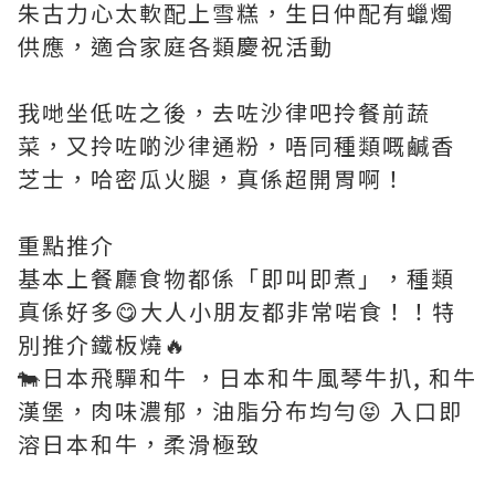
朱古力心太軟配上雪糕，生日仲配有蠟燭
供應，適合家庭各類慶祝活動
我哋坐低咗之後，去咗沙律吧拎餐前蔬
菜，又拎咗啲沙律通粉，唔同種類嘅鹹香
芝士，哈密瓜火腿，真係超開胃啊！
重點推介
基本上餐廳食物都係「即叫即煮」，種類
真係好多😋大人小朋友都非常啱食！！特
別推介鐵板燒🔥
🐄⽇本⾶驒和⽜ ，日本和牛風琴牛扒, 和牛
漢堡，肉味濃郁，油脂分布均勻😝 入口即
溶日本和牛，柔滑極致