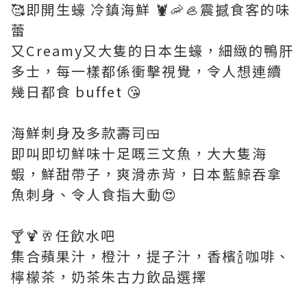
🥰即開⽣蠔 冷鎮海鮮 🦞🦐🦪震撼食客的味
蕾
又Creamy又大隻的日本生蠔，細緻的鴨肝
多士，每一樣都係衝擊視覺，令人想連續
幾日都食 buffet 😘
海鮮刺身及多款壽司🍱
即叫即切鮮味十足嘅三文魚，大大隻海
蝦，鮮甜帶子，爽滑赤背，日本藍鯨吞拿
魚刺身、令人食指大動😍
🍸🍹🥂任飲水吧
集合蘋果汁，橙汁，提子汁，香檳🍾咖啡、
檸檬茶，奶茶朱古力飲品選擇