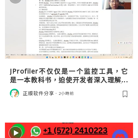
JProfiler不仅仅是一个监控工具，它
是一本教科书，迫使开发者深入理解JV
M的内存模型、垃圾回收机制和并发原
正版软件分享
2小時前
理。通过直观的可视化数据，它将抽象
的性能问题具象化为代码行号。对于一
名追求卓越的Java