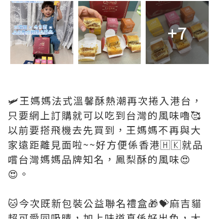
+7
🛩️王媽媽法式溫馨酥熱潮再次捲入港台，
只要網上訂購就可以吃到台灣的風味嚕🥰
以前要搭飛機去先買到，王媽媽不再與大
家遠距離見面啦~~好方便係香港🇭🇰就品
嚐台灣媽媽品牌知名，鳳梨酥的風味😍
😍。
🐱今次既新包裝公益聯名禮盒🎁💝麻吉貓
超可愛同吸晴，加上味道真係好出色，大