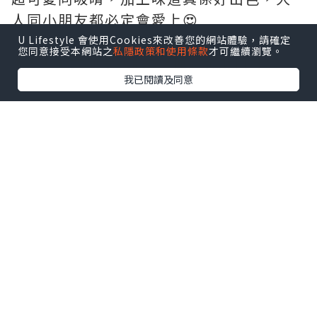
人同小朋友都必定會愛上😍
U Lifestyle 會使用Cookies來改善您的網站體驗，請確定
您同意接受本網站之
私隱政策和使用條款
才可繼續瀏覽。
👨‍👩‍👦‍👦我地今次試左3種溫馨酥口味:
我已閱讀及同意
🔥 鳳凰酥：鳳梨和鹹蛋黃鹹香的味道完美
配搭
🌾 土鳳梨酥：100%本土鳳梨製成, 每口都
充斥著鮮果粒, 讓口感瞬間昇華
🍍鳳梨酥：從外皮到散發天然淡雅的風味
香氣。酸酸甜甜的口感不能錯過
💝王媽媽法式溫馨酥特色
🌟100%手工製做