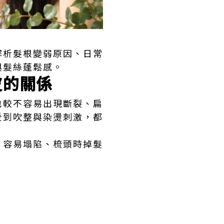
解析髮根變弱原因、日常
與髮絲蓬鬆感。
皮的關係
也較不容易出現斷裂、扁
受到吹整與染燙刺激，都
、容易塌陷、梳頭時掉髮