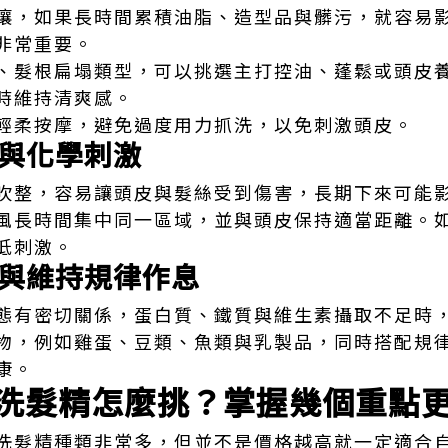
壤，如果長時間累積油脂、造型品與髒污，就容易
非常重要。
、髮根扁塌類型，可以挑選主打控油、蓬鬆或頭皮
時維持清爽感。
輕柔按摩，避免過度用力抓洗，以免刺激頭皮。
與化學刺激
吹整，容易讓頭皮與髮絲受到傷害，長期下來可能
風長時間集中同一區域，並與頭皮保持適當距離。
低刺激。
與維持規律作息
態有密切關係，蛋白質、鐵質與維生素攝取不足時
物，例如雞蛋、豆類、魚類與乳製品，同時搭配規
康。
洗髮精怎麼挑？掌握幾個重點
洗髮精種類非常多，但並不是價格越高就一定適合