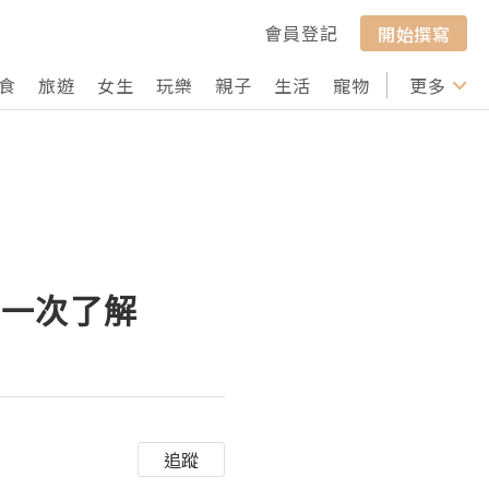
會員登記
開始撰寫
食
旅遊
女生
玩樂
親子
生活
寵物
行山
更多
打卡
精一次了解
追蹤