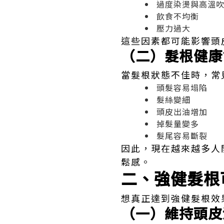
過度染燙與高溫
飲食不均衡
壓力過大
這些因素都可能影響頭
（二）髮根健康
當髮根狀態不佳時，常
頭髮容易塌陷
髮絲變細
頭皮出油增加
掉髮量變多
髮尾容易斷裂
因此，現在越來越多人
鬆感。
二、強健髮根
想真正達到強健髮根效
（一）維持頭皮