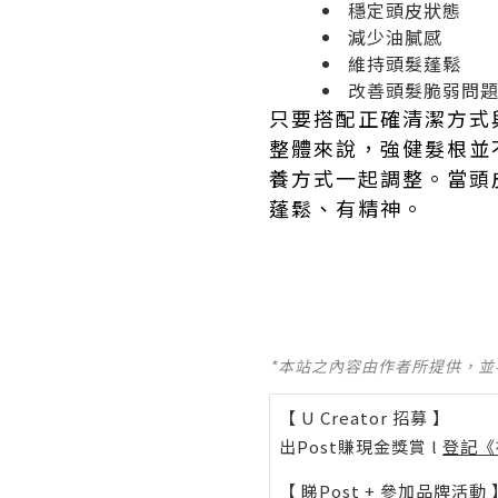
穩定頭皮狀態
減少油膩感
維持頭髮蓬鬆
改善頭髮脆弱問
只要搭配正確清潔方式
整體來說，強健髮根並
養方式一起調整。當頭
蓬鬆、有精神。
*本站之內容由作者所提供，
【 U Creator 招募 】
出Post賺現金獎賞 l
登記《
【 睇Post + 參加品牌活動 