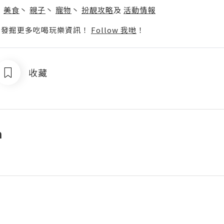
丶
美食
丶
親子
丶
寵物
丶
扮靚攻略
及
活動情報
p啦！發掘更多吃喝玩樂資訊！
Follow 我哋
！
收藏
n