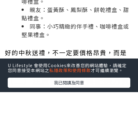
啡禮盒。
親友：蛋黃酥、鳳梨酥、餅乾禮盒、甜
點禮盒。
同事：小巧精緻的伴手禮、咖啡禮盒或
堅果禮盒。
好的中秋送禮，不一定要價格昂貴，而是
符合對方需求與喜好。
U Lifestyle 會使用Cookies來改善您的網站體驗，請確定
您同意接受本網站之
私隱政策和使用條款
才可繼續瀏覽。
（二）注意保存期限與配送方式
我已閱讀及同意
近年許多中秋節送禮都採宅配方式，因此
建議留意：
是否需要冷藏。
保存期限是否足夠。
是否容易因運送而損壞。