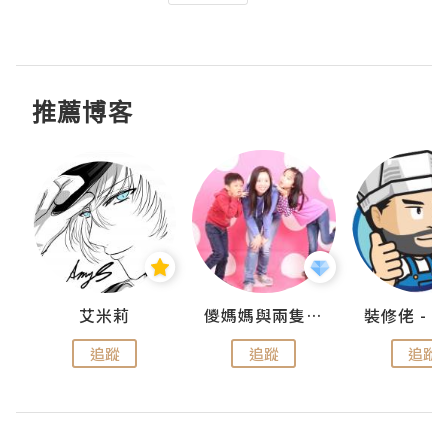
推薦博客
點滴
艾米莉
儍媽媽與兩隻小魔怪之家
追蹤
追蹤
追蹤