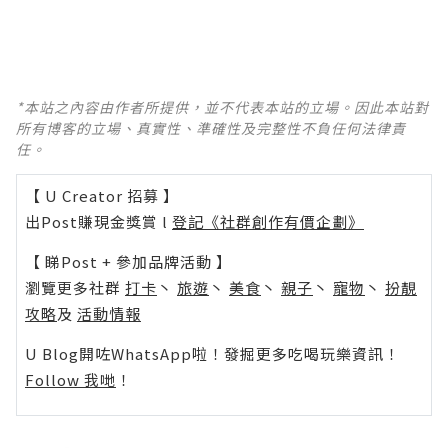
*本站之內容由作者所提供，並不代表本站的立場。因此本站對
所有博客的立場、真實性、準確性及完整性不負任何法律責
任。
【 U Creator 招募 】
出Post賺現金獎賞 l
登記《社群創作有價企劃》
【 睇Post + 參加品牌活動 】
瀏覽更多社群
打卡
丶
旅遊
丶
美食
丶
親子
丶
寵物
丶
扮靚
攻略
及
活動情報
U Blog開咗WhatsApp啦！發掘更多吃喝玩樂資訊！
Follow 我哋
！