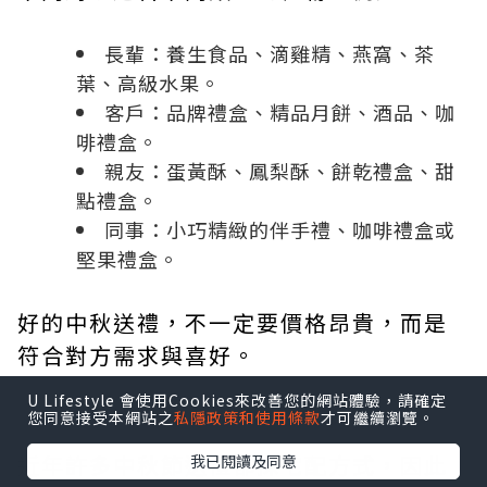
長輩：養生食品、滴雞精、燕窩、茶
葉、高級水果。
客戶：品牌禮盒、精品月餅、酒品、咖
啡禮盒。
親友：蛋黃酥、鳳梨酥、餅乾禮盒、甜
點禮盒。
同事：小巧精緻的伴手禮、咖啡禮盒或
堅果禮盒。
好的中秋送禮，不一定要價格昂貴，而是
符合對方需求與喜好。
U Lifestyle 會使用Cookies來改善您的網站體驗，請確定
（二）注意保存期限與配送方式
您同意接受本網站之
私隱政策和使用條款
才可繼續瀏覽。
近年許多中秋節送禮都採宅配方式，因此
我已閱讀及同意