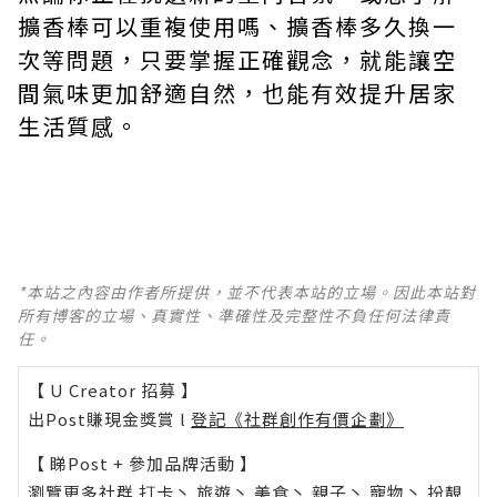
擴香棒可以重複使用嗎、擴香棒多久換一
次等問題，只要掌握正確觀念，就能讓空
間氣味更加舒適自然，也能有效提升居家
生活質感。
*本站之內容由作者所提供，並不代表本站的立場。因此本站對
所有博客的立場、真實性、準確性及完整性不負任何法律責
任。
【 U Creator 招募 】
出Post賺現金獎賞 l
登記《社群創作有價企劃》
【 睇Post + 參加品牌活動 】
瀏覽更多社群
打卡
丶
旅遊
丶
美食
丶
親子
丶
寵物
丶
扮靚