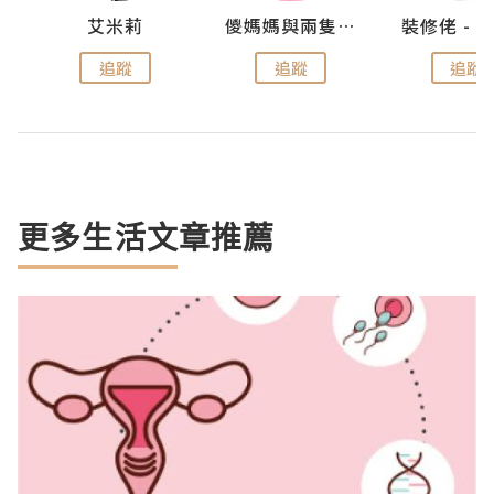
點滴
艾米莉
儍媽媽與兩隻小魔怪之家
追蹤
追蹤
追蹤
更多生活文章推薦