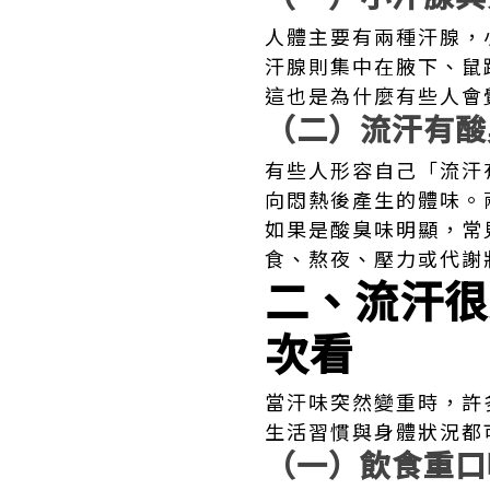
人體主要有兩種汗腺，
汗腺則集中在腋下、鼠
這也是為什麼有些人會
（二）流汗有酸
有些人形容自己「流汗
向悶熱後產生的體味。
如果是酸臭味明顯，常
食、熬夜、壓力或代謝
二、流汗很
次看
當汗味突然變重時，許
生活習慣與身體狀況都
（一）飲食重口