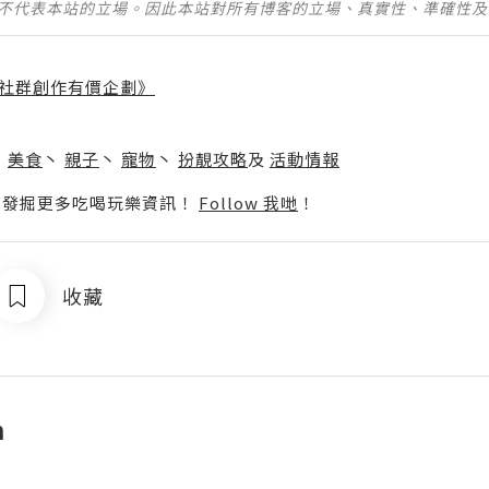
並不代表本站的立場。因此本站對所有博客的立場、真實性、準確性
社群創作有價企劃》
】
丶
美食
丶
親子
丶
寵物
丶
扮靚攻略
及
活動情報
p啦！發掘更多吃喝玩樂資訊！
Follow 我哋
！
收藏
n