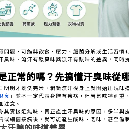
質問題，可能與飲食、壓力、細菌分解或生活習慣
汗臭味、流汗有酸臭味與流汗有酸味的差異，同時
是正常的嗎？先搞懂汗臭味從
：明明才剛洗完澡，稍微流汗後身上就開始出現味
很臭
」並不一定代表身體有疾病，但若氣味特別重
加注意。
身其實接近無味，真正產生汗臭味的原因，多半與
質或細菌接觸後，就可能產生酸味、悶味，甚至偏
大汗腺的味道差異