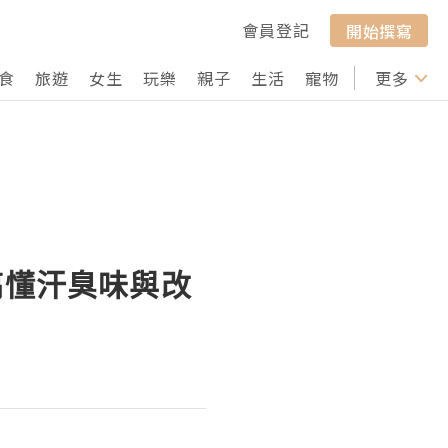
會員登記
開始撰寫
食
旅遊
女生
玩樂
親子
生活
寵物
行山
更多
打卡
搞懂汗臭味與改