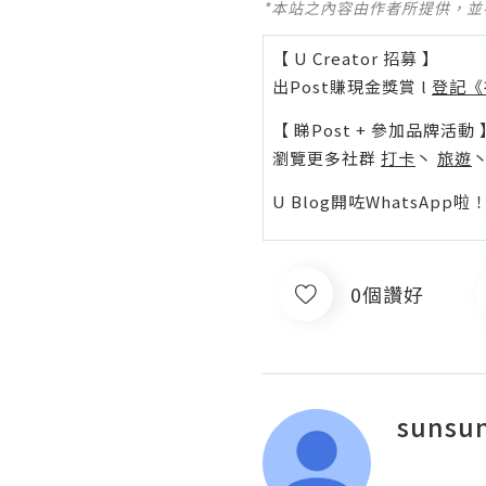
*本站之內容由作者所提供，
【 U Creator 招募 】
出Post賺現金獎賞 l
登記《
【 睇Post + 參加品牌活動 
瀏覽更多社群
打卡
丶
旅遊
U Blog開咗WhatsAp
0個讚好
sunsu