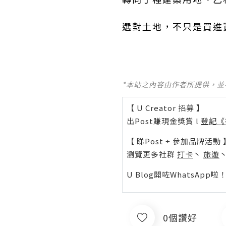
選對土地，不只是買進
*本站之內容由作者所提供，
【 U Creator 招募 】
出Post賺現金獎賞 l
登記《
【 睇Post + 參加品牌活動 
瀏覽更多社群
打卡
丶
旅遊
U Blog開咗WhatsAp
0個讚好