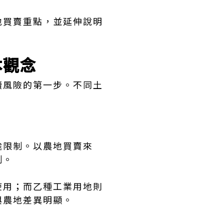
地買賣重點，並延伸說明
。
本觀念
續風險的第一步。不同土
途限制。以農地買賣來
制。
使用；而乙種工業用地則
與農地差異明顯。