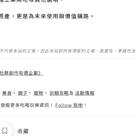
資產，更是為未來使用與價值鋪路。
並不代表本站的立場。因此本站對所有博客的立場、真實性、準確性
社群創作有價企劃》
】
丶
美食
丶
親子
丶
寵物
丶
扮靚攻略
及
活動情報
p啦！發掘更多吃喝玩樂資訊！
Follow 我哋
！
收藏