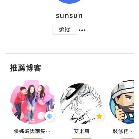
sunsun
追蹤
推薦博客
點滴
儍媽媽與兩隻小魔怪之家
艾米莉