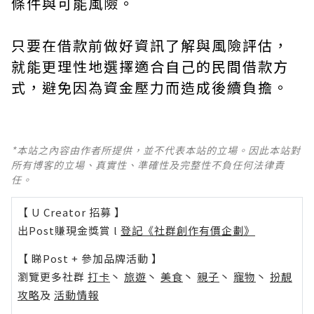
條件與可能風險。
只要在借款前做好資訊了解與風險評估，
就能更理性地選擇適合自己的民間借款方
式，避免因為資金壓力而造成後續負擔。
*本站之內容由作者所提供，並不代表本站的立場。因此本站對
所有博客的立場、真實性、準確性及完整性不負任何法律責
任。
【 U Creator 招募 】
出Post賺現金獎賞 l
登記《社群創作有價企劃》
【 睇Post + 參加品牌活動 】
瀏覽更多社群
打卡
丶
旅遊
丶
美食
丶
親子
丶
寵物
丶
扮靚
攻略
及
活動情報