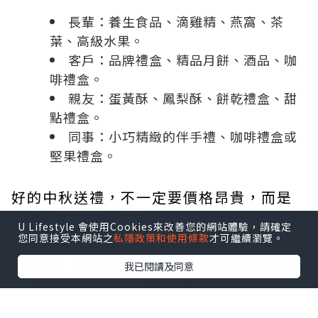
長輩：養生食品、滴雞精、燕窩、茶
葉、高級水果。
客戶：品牌禮盒、精品月餅、酒品、咖
啡禮盒。
親友：蛋黃酥、鳳梨酥、餅乾禮盒、甜
點禮盒。
同事：小巧精緻的伴手禮、咖啡禮盒或
堅果禮盒。
好的中秋送禮，不一定要價格昂貴，而是
符合對方需求與喜好。
U Lifestyle 會使用Cookies來改善您的網站體驗，請確定
您同意接受本網站之
私隱政策和使用條款
才可繼續瀏覽。
（二）注意保存期限與配送方式
我已閱讀及同意
近年許多中秋節送禮都採宅配方式，因此
建議留意：