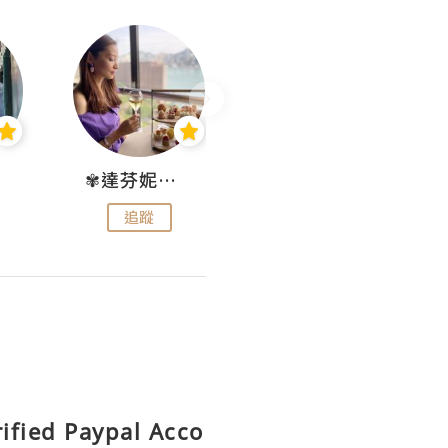
✾達芬妮•愛孩子•愛生活✾
wendysugar享受生活gogogo
追蹤
追蹤
rified Paypal Acco