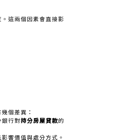
度。這兩個因素會直接影
有幾個差異：
分銀行對
持分房屋貸款
的
能影響價值與處分方式。