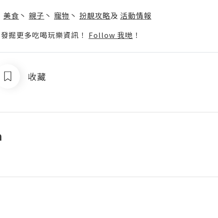
】
丶
美食
丶
親子
丶
寵物
丶
扮靚攻略
及
活動情報
p啦！發掘更多吃喝玩樂資訊！
Follow 我哋
！
收藏
n