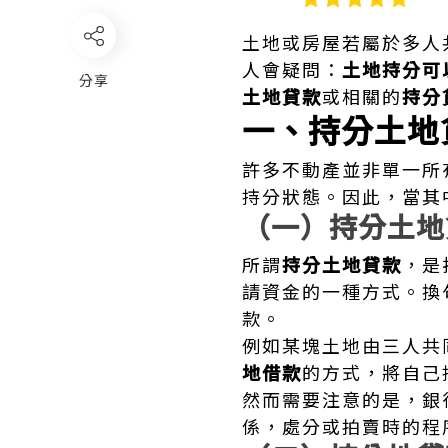
土地或房屋若屬於多人
人會疑問：
土地持分可
分享
土地貸款
或相關的
持分
一、持分土地
許多不動產並非單一所
持分狀態。因此，當其
（一）持分土地
所謂
持分土地貸款
，是
請資金的一種方式。換
款。
例如某塊土地由三人共
地借款
的方式，將自己
然而需要注意的是，銀
係，處分或拍賣時的程