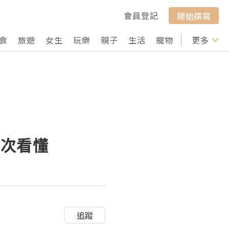
會員登記
開始撰寫
食
旅遊
女生
玩樂
親子
生活
寵物
行山
更多
打卡
一次看懂
追蹤