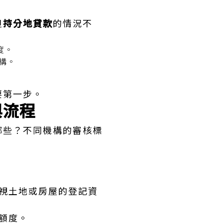
但
持分地貸款
的情況不
度。
構。
要第一步。
與流程
哪些？不同機構的審核標
視土地或房屋的登記資
額度。