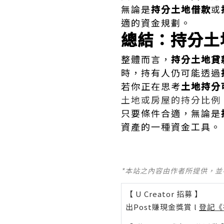
無論是
持分土地借款
或
適的資金規劃。
總結：持分土
整體而言，
持分土地貸
時，持有人仍可能透過
若你正在思考
土地持分
土地或房屋的持分比例
只要條件合適，無論是
資產的一種資金工具。
*本站之內容由作者所提供，
【 U Creator 招募 】
出Post賺現金獎賞 l
登記《