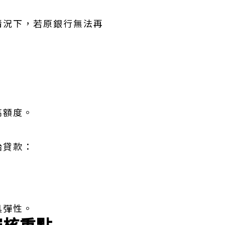
情況下，若原銀行無法再
高額度。
胎貸款：
具彈性。
審核重點