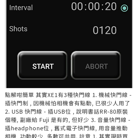
點解咁簡單 其實XE1有3種快門線 1. 機械快門線 -
插快門制 , 因機械怕相機會有點動, 已很少人用了
2. USB 快門線 - 插USB位 , 說明書話RR-80原裝
個種, 副廠給 Fuji 是有的, 但好少 3. 音量快門線 -
插headphone位 , 舊式電子快門線, 用音量推動
相機, 功動較少, 多數可共用. 註意 1. 其實現時買