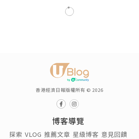
玩樂
寫在第4屆迷你環港島跑之前
瀏覽次數:15246
新之棧
追蹤
發佈於 2023.11.04
1)點解有第4屆迷你環港島跑?
因為2020年
9月26日(Sat)有第一屆迷你環港島跑.
2)迷你環港島跑是mud?
喺香港島跑一個