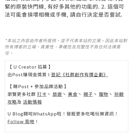
緊的原裝快門線, 有好多其他的功能的. 2. 這個可
法可能會損壞相機或手機, 請自行決定是否嘗試.
*本站之內容由作者所提供，並不代表本站的立場。因此本站對
所有博客的立場、真實性、準確性及完整性不負任何法律責
任。
【 U Creator 招募 】
出Post賺現金獎賞 l
登記《社群創作有價企劃》
【 睇Post + 參加品牌活動 】
瀏覽更多社群
打卡
丶
旅遊
丶
美食
丶
親子
丶
寵物
丶
扮靚
攻略
及
活動情報
U Blog開咗WhatsApp啦！發掘更多吃喝玩樂資訊！
Follow 我哋
！