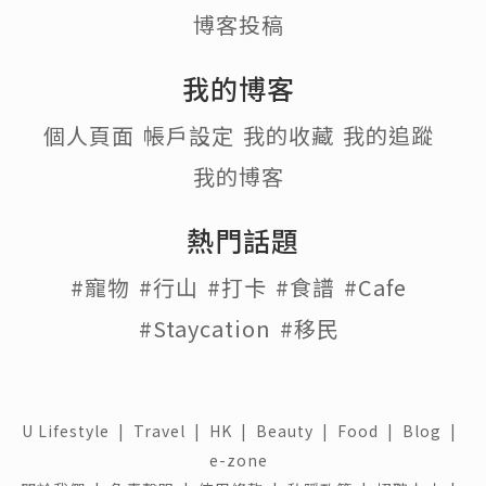
圈,途中可以欣賞香港的美麗景色和獨特的
故事,又可隨心行善.
3)路線如何?
從港島南區香港仔運動場起
步,出運動場後轉左, 沿著香港仔海濱, 穿過
快將拆卸嘅華富邨, 經過數碼港, 大口環, 堅
尼地城, 西營盤, 經過上環的荷李活道公園,
中環的動植物公園, 再轉入寶雲道, 從高位
欣賞美麗景色, 跑到黃泥涌峽道頂的最高位
置(197米), 就轉落深水灣道, 南風道, 就番
到終點香港仔運動場, 全程約26公里.
4)網上路線有何用?
Click
網上路線
打開谷
歌地圖, 顯示您當前位置和路線, 沿途士多,
超市, 洗手間, 景點位置, 景點資訊或用
GPX
檔案都得
5)活動有Mud？
有號碼布,水站, 完成紀念