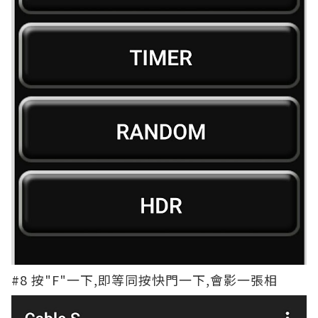
#8 按"F"一下,即等同按快門一下,會影一張相