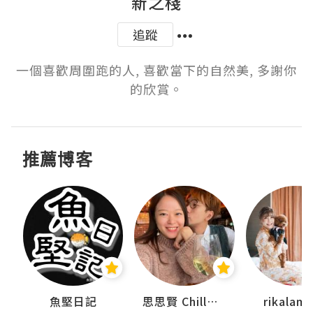
新之棧
追蹤
一個喜歡周圍跑的人, 喜歡當下的自然美, 多謝你
的欣賞。
推薦博客
urnal
魚堅日記
思思賢 ChillMyBabe
rikala