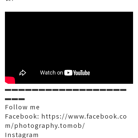
▬▬▬▬▬▬▬▬▬▬▬▬▬▬▬▬▬▬
▬▬▬
Follow me
Facebook:
https://www.facebook.co
m/photography.tomob/
Instagram