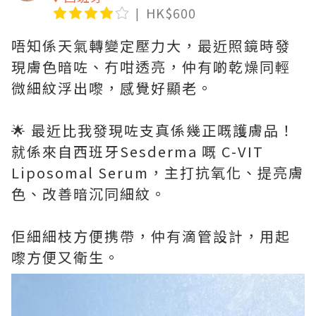
HK$600
唔知係天氣轉變定壓力大，最近照鏡時發
現膚色暗咗、冇咁透亮，仲有啲乾燥同輕
微細紋浮出嚟，感覺好顯老。
🌟 最近比我發現咗支真係幾正嘅護膚品！
就係來自西班牙Sesderma 嘅 C-VIT
Liposomal Serum，主打抗氧化、提亮膚
色、改善暗沉同細紋。
佢細細枝方便携帶，仲有滴管設計，用起
嚟方便又衛生。