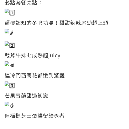
必點套餐亮點：
顛覆認知的冬陰功湯！甜甜辣辣尾勁超上頭
戰斧牛排七成熟超juicy
連冷門西蘭花都嫩到驚豔
芒果雪葩甜過初戀
但榴槤芝士蛋糕留給勇者