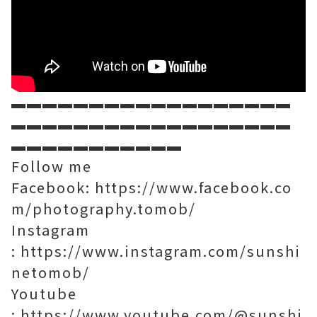
▬▬▬▬▬▬▬▬▬▬▬▬▬▬▬▬▬▬
▬▬▬▬▬▬▬▬▬▬▬▬▬▬▬▬▬▬
▬▬▬▬▬▬▬▬▬▬▬
Follow me
Facebook:
https://www.facebook.co
m/photography.tomob/
Instagram
:
https://www.instagram.com/sunshi
netomob/
Youtube
:
https://www.youtube.com/@sunshi