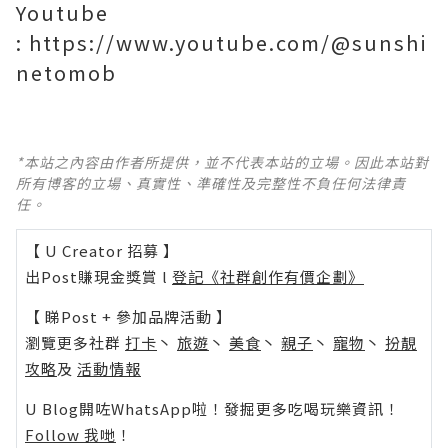
Youtube
:
https://www.youtube.com/@sunshi
netomob
*本站之內容由作者所提供，並不代表本站的立場。因此本站對
所有博客的立場、真實性、準確性及完整性不負任何法律責
任。
【 U Creator 招募 】
出Post賺現金獎賞 l
登記《社群創作有價企劃》
【 睇Post + 參加品牌活動 】
瀏覽更多社群
打卡
丶
旅遊
丶
美食
丶
親子
丶
寵物
丶
扮靚
攻略
及
活動情報
U Blog開咗WhatsApp啦！發掘更多吃喝玩樂資訊！
Follow 我哋
！