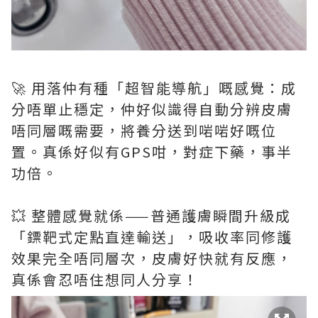
🚀 用落仲有種「超智能導航」嘅感覺：成
分唔單止穩定，仲好似識得自動分辨皮膚
唔同層嘅需要，將養分送到啱啱好嘅位
置。真係好似有GPS咁，對症下藥，事半
功倍。
💥 整體感覺就係——普通護膚瞬間升級成
「鏢靶式定點直達輸送」，吸收率同修護
效果完全唔同層次，皮膚好快就有反應，
真係會忍唔住想同人分享！