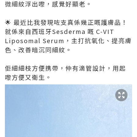
微細紋浮出嚟，感覺好顯老。
🌟 最近比我發現咗支真係幾正嘅護膚品！
就係來自西班牙Sesderma 嘅 C-VIT
Liposomal Serum，主打抗氧化、提亮膚
色、改善暗沉同細紋。
佢細細枝方便携帶，仲有滴管設計，用起
嚟方便又衛生。