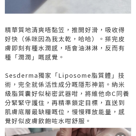
精華質地清爽唔黏笠，推開好滑，吸收得
好快（係咪因為我太乾，哈哈）。搽完皮
膚即刻有種水潤感，唔會油淋淋，反而有
種「潤潤」嘅感覺。
Sesderma獨家「Liposome脂質體」技
術，完全就係活性成分嘅隱形神箭。納米
級脂質囊好似秘密武器咁，將維他命C同養
分緊緊守護住，再精準鎖定目標，直送到
肌膚底層最缺糧嘅位，慢慢釋放能量，感
覺好似皮膚飲飽咗水咁舒服。