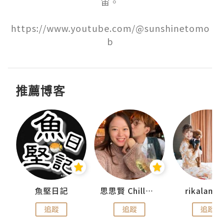
宙。

https://www.youtube.com/@sunshinetomo
b
推薦博客
urnal
魚堅日記
思思賢 ChillMyBabe
rikala
追蹤
追蹤
追蹤