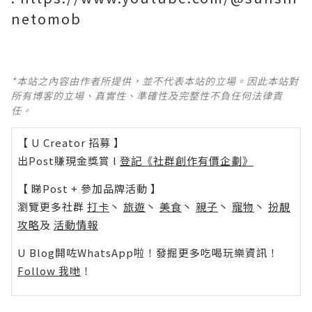
netomob
*本站之內容由作者所提供，並不代表本站的立場。因此本站對
所有博客的立場、真實性、準確性及完整性不負任何法律責
任。
【 U Creator 招募 】
出Post賺現金獎賞 l
登記《社群創作有價企劃》
【 睇Post + 參加品牌活動 】
瀏覽更多社群
打卡
丶
旅遊
丶
美食
丶
親子
丶
寵物
丶
扮靚
攻略
及
活動情報
U Blog開咗WhatsApp啦！發掘更多吃喝玩樂資訊！
Follow 我哋
！