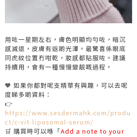
用咗一星期左右，膚色明顯均勻咗，暗沉
感減退，皮膚有返啲光澤。最驚喜係眼底
同虎紋位置冇咁乾，妝感都貼服咗。建議
持續用，會有一種慢慢變靚嘅過程。
🧡 如果你都對呢支精華有興趣，可以去呢
度睇多啲資料：
👉
https://www.sesdermahk.com/produ
ct/c-vit-liposomal-serum/
🛒 購買時可以喺「
Add a note to your