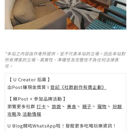
*本站之內容由作者所提供，並不代表本站的立場。因此本站對
所有博客的立場、真實性、準確性及完整性不負任何法律責
任。
【 U Creator 招募 】
出Post賺現金獎賞 l
登記《社群創作有價企劃》
【 睇Post + 參加品牌活動 】
瀏覽更多社群
打卡
丶
旅遊
丶
美食
丶
親子
丶
寵物
丶
扮靚
攻略
及
活動情報
U Blog開咗WhatsApp啦！發掘更多吃喝玩樂資訊！