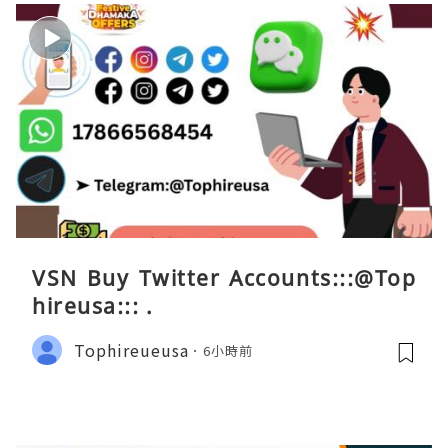
VSN Buy Twitter Accounts:::@Top
hireusa::: .
Tophireueusa
6小時前