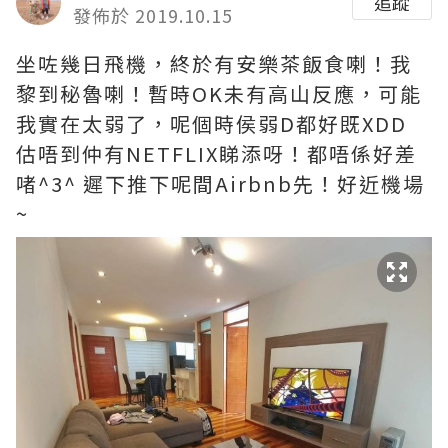
追蹤
發佈於 2019.10.15
坐咗幾日飛機，終於有安樂茶飯食喇！我
黎到秘魯喇！暫時OK未有高山反應，可能
我實在太弱了，呢個時侯弱D都好既XDD
估唔到仲有NETFLIX睇添呀！都唔係好差
啫^3^ 遲下推下呢間Airbnb先！好近機場
~