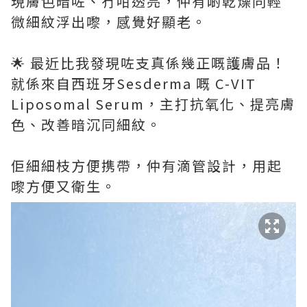
現膚色暗咗、冇咁透亮，仲有啲乾燥同輕
微細紋浮出嚟，感覺好顯老。
🌟 最近比我發現咗支真係幾正嘅護膚品！
就係來自西班牙Sesderma 嘅 C-VIT
Liposomal Serum，主打抗氧化、提亮膚
色、改善暗沉同細紋。
佢細細枝方便携帶，仲有滴管設計，用起
嚟方便又衛生。