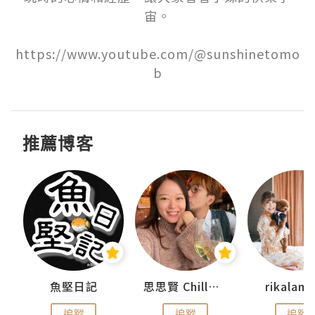
宙。

https://www.youtube.com/@sunshinetomo
b
推薦博客
urnal
魚堅日記
思思賢 ChillMyBabe
rikala
追蹤
追蹤
追蹤