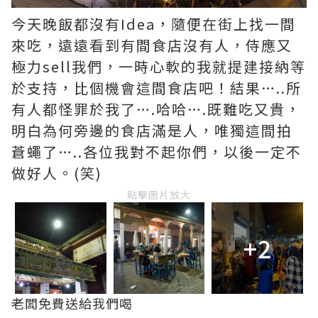
今天晚飯都沒有Idea，隨便在街上找一間
來吃，遠遠看到有間食店沒有人，侍應又
極力sell我們，一時心軟的我就提建接納等
於支持，比個機會這間食店吧！結果…..所
有人都怪罪於我了….哈哈….既難吃又貴，
明白為何旁邊的食店滿是人，唯獨這間拍
蒼蠅了…..各位我對不起你們，以後一定不
做好人。(笑)
點擊圖片放大
+2
老闆免費送給我們喝