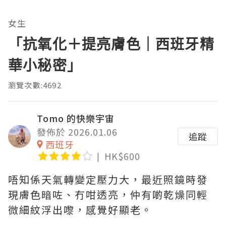
女生
「抗氧化＋提亮膚色｜西班牙精
華小秘密」
瀏覽次數:4692
Tomo 的快樂宇宙
發佈於 2026.01.06
追蹤
西班牙
HK$600
唔知係天氣轉變定壓力大，最近照鏡時發
現膚色暗咗、冇咁透亮，仲有啲乾燥同輕
微細紋浮出嚟，感覺好顯老。