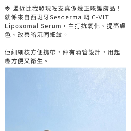
🌟 最近比我發現咗支真係幾正嘅護膚品！
就係來自西班牙Sesderma 嘅 C-VIT
Liposomal Serum，主打抗氧化、提亮膚
色、改善暗沉同細紋。
佢細細枝方便携帶，仲有滴管設計，用起
嚟方便又衛生。