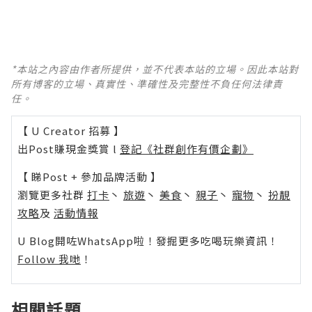
*本站之內容由作者所提供，並不代表本站的立場。因此本站對
所有博客的立場、真實性、準確性及完整性不負任何法律責
任。
【 U Creator 招募 】
出Post賺現金獎賞 l
登記《社群創作有價企劃》
【 睇Post + 參加品牌活動 】
瀏覽更多社群
打卡
丶
旅遊
丶
美食
丶
親子
丶
寵物
丶
扮靚
攻略
及
活動情報
U Blog開咗WhatsApp啦！發掘更多吃喝玩樂資訊！
Follow 我哋
！
相關話題