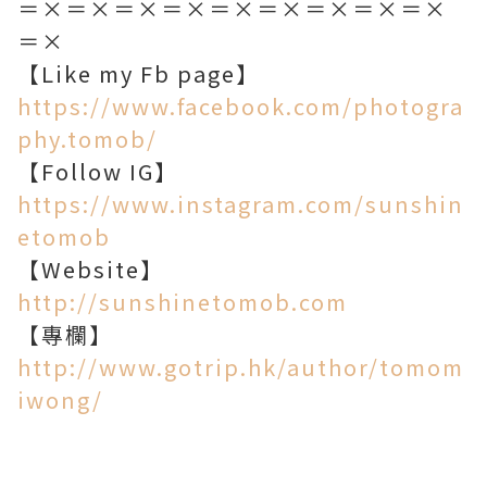
＝×＝×＝×＝×＝×＝×＝×＝×＝×
＝×
【Like my Fb page】
https://www.facebook.com/photogra
phy.tomob/
【Follow IG】
https://www.instagram.com/sunshin
etomob
【Website】
http://sunshinetomob.com
【專欄】
http://www.gotrip.hk/author/tomom
iwong/